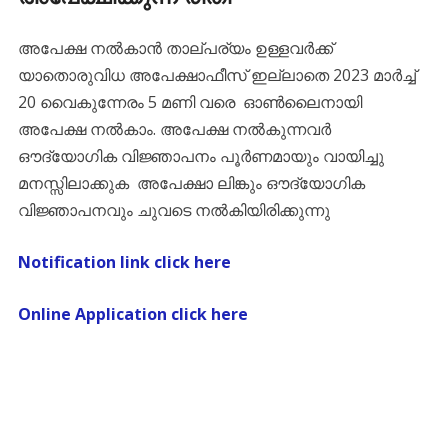
അപേക്ഷ നൽകാൻ താല്പര്യം ഉള്ളവർക്ക്
യാതൊരുവിധ അപേക്ഷാഫീസ് ഇല്ലാതെ 2023 മാർച്ച്
20 വൈകുന്നേരം 5 മണി വരെ ഓൺലൈനായി
അപേക്ഷ നൽകാം. അപേക്ഷ നൽകുന്നവർ
ഔദ്യോഗിക വിജ്ഞാപനം പൂർണമായും വായിച്ചു
മനസ്സിലാക്കുക അപേക്ഷാ ലിങ്കും ഔദ്യോഗിക
വിജ്ഞാപനവും ചുവടെ നൽകിയിരിക്കുന്നു
Notification link click here
Online Application click here