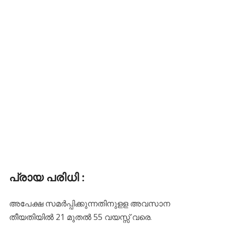
പ്രായ പരിധി :
അപേക്ഷ സമർപ്പിക്കുന്നതിനുളള അവസാന
തീയതിയിൽ 21 മുതൽ 55 വയസ്സ് വരെ.