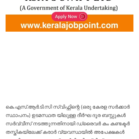
കെ.എസ്.ആർ.ടി.സി സ്വിഫ്റ്റിന്റെ (ഒരു കേരള സർക്കാർ
സ്ഥാപനം) ഉടമസ്ഥത യിലുള്ള ദീർഘ ദൂര ബസ്സുകൾ
സർവ്വീസ് നടത്തുന്നതിനായി ഡ്രൈവർ കം കണ്ടക്ടർ
തസ്തികയിലേക്ക് കരാർ വ്യവസ്ഥയിൽ അപേക്ഷകൾ