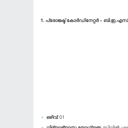
1. പ്രോജക്ട് കോർഡിനേറ്റർ – ബി.ഇ.എസ് 
ഒഴിവ്:
01
വിദ്യാഭ്യാസ യോഗ്യത:
സിവിൽ എഞ്ച