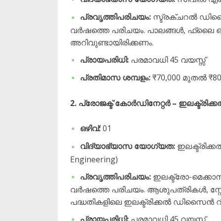
പ്രവൃത്തിപരിചയം:
സ്ട്രക്ചറൽ ഡി
വർഷത്തെ പരിചയം. പാലങ്ങൾ, ഫ്ലൈ 
അറിവുണ്ടായിരിക്കണം.
പ്രായപരിധി:
പരമാവധി 45 വയസ്സ്
പ്രതിമാസ ശമ്പളം:
₹70,000 മുതൽ ₹8
2. പ്രോജക്ട് കോർഡിനേറ്റർ – ഇലക്ട്രിക്ക
ഒഴിവ്:
01
വിദ്യാഭ്യാസ യോഗ്യത:
ഇലക്ട്രിക്ക
Engineering)
പ്രവൃത്തിപരിചയം:
ഇലക്ട്രോ-മെക്കാ
വർഷത്തെ പരിചയം. ആശുപത്രികൾ, സ്റ
പദ്ധതികളിലെ ഇലക്ട്രിക്കൽ ഡിസൈൻ റി
പ്രായപരിധി:
പരമാവധി 45 വയസ്സ്