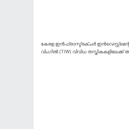
കേരള ഇൻഫ്രാസ്ട്രക്ചർ ഇൻവെസ്റ്റ്മെന്
വിംഗിൽ (TIW) വിവിധ തസ്തികകളിലേക്ക് അ