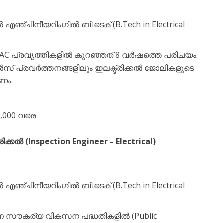
ൽ എഞ്ചിനീയറിംഗിൽ ബി.ടെക് (B.Tech in Electrical
HVAC പ്രവൃത്തികളിൽ കുറഞ്ഞത് 8 വർഷത്തെ പരിചയം.
റൻസ് പ്രവർത്തനങ്ങളിലും ഇലക്ട്രിക്കൽ ജോലികളുടെ
ണം.
0,000 വരെ
കൽ (Inspection Engineer – Electrical)
ൽ എഞ്ചിനീയറിംഗിൽ ബി.ടെക് (B.Tech in Electrical
 സൗകര്യ വികസന പദ്ധതികളിൽ (Public