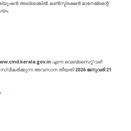
ിക്യൂഷൻ അല്ലെങ്കിൽ കൺസ്ട്രക്ഷൻ മാനേജ്‌മെന്റ്
ചയം.
ww.cmd.kerala.gov.in
എന്ന വെബ്സൈറ്റ് വഴി
സ്വീകരിക്കുന്ന അവസാന തീയതി
2026 ജനുവരി 21
e