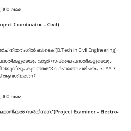
0,000 വരെ
ject Coordinator – Civil)
ിനീയറിംഗിൽ ബി.ടെക് (B.Tech in Civil Engineering)
 പദ്ധതികളുടെയും വാട്ടർ സപ്ലൈ പദ്ധതികളുടെയും
യൂവിലും കുറഞ്ഞത് 8 വർഷത്തെ പരിചയം. STAAD
ിവ് ആവശ്യമാണ്.
0,000 വരെ
െക്കാനിക്കൽ സർവീസസ് (Project Examiner – Electro-