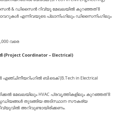
സൈൻ & ഡിസൈൻ റിവ്യൂ മേഖലയിൽ കുറഞ്ഞത് 8
ഓവറുകൾ എന്നിവയുടെ പ്ലാനിംഗിലും ഡിസൈനിംഗിലും
0,000 വരെ
ൽ (Project Coordinator – Electrical)
ൽ എഞ്ചിനീയറിംഗിൽ ബി.ടെക് (B.Tech in Electrical
നിക്കൽ മേഖലയിലും HVAC പ്രവൃത്തികളിലും കുറഞ്ഞത് 8
്റേഡിയങ്ങൾ തുടങ്ങിയ അടിസ്ഥാന സൗകര്യ
വ്യൂവിൽ അറിവുണ്ടായിരിക്കണം.