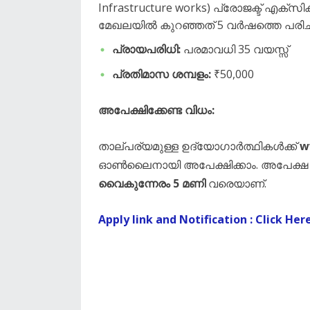
Infrastructure works) പ്രോജക്ട് എക്സ
മേഖലയിൽ കുറഞ്ഞത് 5 വർഷത്തെ പരി
പ്രായപരിധി:
പരമാവധി 35 വയസ്സ്
പ്രതിമാസ ശമ്പളം:
₹50,000
അപേക്ഷിക്കേണ്ട വിധം:
താല്പര്യമുള്ള ഉദ്യോഗാർത്ഥികൾക്ക്
w
ഓൺലൈനായി അപേക്ഷിക്കാം. അപേക്ഷ 
വൈകുന്നേരം 5 മണി
വരെയാണ്.
Apply link and Notification : Click Her