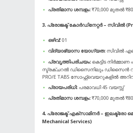
പ്രതിമാസ ശമ്പളം:
₹70,000 മുതൽ ₹8
3. പ്രോജക്ട് കോർഡിനേറ്റർ – സിവിൽ (Pro
ഒഴിവ്:
01
വിദ്യാഭ്യാസ യോഗ്യത:
സിവിൽ എഞ്ച
പ്രവൃത്തിപരിചയം:
കെട്ടിട നിർമ്മാണ
സ്ട്രക്ചറൽ ഡിസൈനിലും ഡിസൈൻ റിവ്
PRO/E TABS സോഫ്റ്റ്‌വെയറുകളിൽ അറ
പ്രായപരിധി:
പരമാവധി 45 വയസ്സ്
പ്രതിമാസ ശമ്പളം:
₹70,000 മുതൽ ₹8
4. പ്രോജക്ട് എക്സാമിനർ – ഇലക്ട്രോ മ
Mechanical Services)