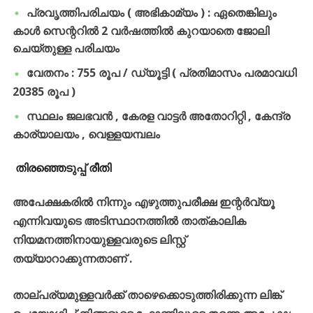
പ്രവൃത്തിപരിചയം ( അഭികാമ്യം ) : ഏതെങ്കിലും
കാൾ സെന്ററിൽ 2 വർഷത്തിൽ കുറയാതെ ജോലി
ചെയ്തുള്ള പരിചയം
വേതനം : 755 രൂപ / ഡ്യൂട്ടി ( പ്രതിമാസം പരമാവധി
20385 രൂപ )
സ്ഥലം ജലഭവൻ , കേരള വാട്ടർ അതോറിറ്റി , കേന്ദ്ര
കാര്യാലയം , വെള്ളയമ്പലം
തിരഞ്ഞെടുപ്പ് രീതി
അപേക്ഷകരിൽ നിന്നും എഴുത്തുപരീക്ഷ ഇന്റർവ്യൂ
എന്നിവയുടെ അടിസ്ഥാനത്തിൽ താത്കാലിക
നിയമനത്തിനായുള്ളവരുടെ ലിസ്റ്റ്
തയ്യാറാക്കുന്നതാണ് .
താല്പര്യമുള്ളവർക്ക് താഴെക്കൊടുത്തിരിക്കുന്ന ലിങ്ക്