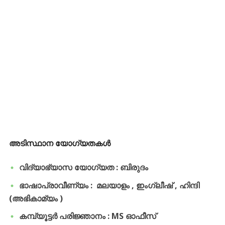
അടിസ്ഥാന യോഗ്യതകൾ
വിദ്യാഭ്യാസ യോഗ്യത : ബിരുദം
ഭാഷാപ്രാവീണ്യം : മലയാളം , ഇംഗ്ലീഷ് , ഹിന്ദി
(അഭികാമ്യം )
കമ്പ്യൂട്ടർ പരിജ്ഞാനം : MS ഓഫീസ്