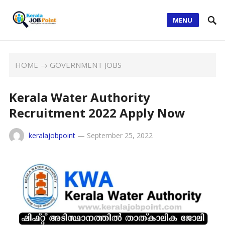
MENU
HOME
→
GOVERNMENT JOBS
Kerala Water Authority
Recruitment 2022 Apply Now
keralajobpoint
—
September 25, 2022