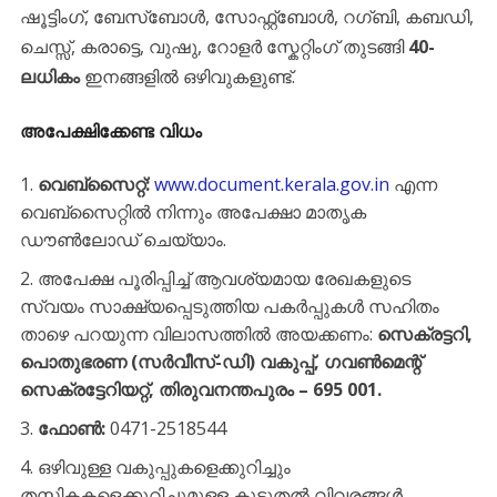
ഷൂട്ടിംഗ്, ബേസ്ബോൾ, സോഫ്റ്റ്ബോൾ, റഗ്ബി, കബഡി,
ചെസ്സ്, കരാട്ടെ, വുഷു, റോളർ സ്കേറ്റിംഗ് തുടങ്ങി
40-
ലധികം
ഇനങ്ങളിൽ ഒഴിവുകളുണ്ട്.
​അപേക്ഷിക്കേണ്ട വിധം
വെബ്സൈറ്റ്:
www.document.kerala.gov.in
എന്ന
വെബ്സൈറ്റിൽ നിന്നും അപേക്ഷാ മാതൃക
ഡൗൺലോഡ് ചെയ്യാം.
​അപേക്ഷ പൂരിപ്പിച്ച് ആവശ്യമായ രേഖകളുടെ
സ്വയം സാക്ഷ്യപ്പെടുത്തിയ പകർപ്പുകൾ സഹിതം
താഴെ പറയുന്ന വിലാസത്തിൽ അയക്കണം: ​
സെക്രട്ടറി,
പൊതുഭരണ (സർവീസ്-ഡി) വകുപ്പ്, ഗവൺമെന്റ്
സെക്രട്ടേറിയറ്റ്, തിരുവനന്തപുരം – 695 001.
ഫോൺ:
0471-2518544
​ഒഴിവുള്ള വകുപ്പുകളെക്കുറിച്ചും
തസ്തികകളെക്കുറിച്ചുമുള്ള കൂടുതൽ വിവരങ്ങൾ