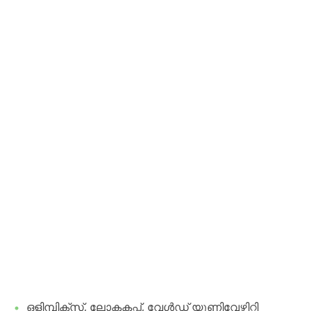
​ഒളിമ്പിക്സ്, ലോകകപ്പ്, വേൾഡ് യൂണിവേഴ്സിറ്റി