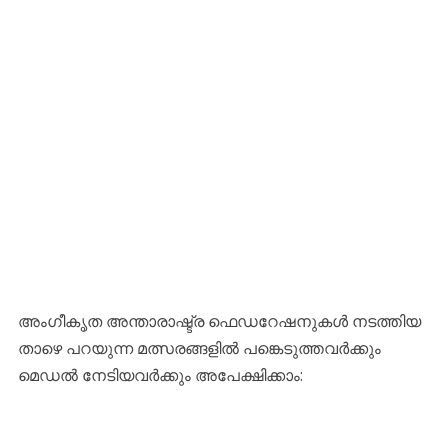
​അംഗീകൃത അന്താരാഷ്ട്ര ഫെഡറേഷനുകൾ നടത്തിയ
താഴെ പറയുന്ന മത്സരങ്ങളിൽ പങ്കെടുത്തവർക്കും
മെഡൽ നേടിയവർക്കും അപേക്ഷിക്കാം: