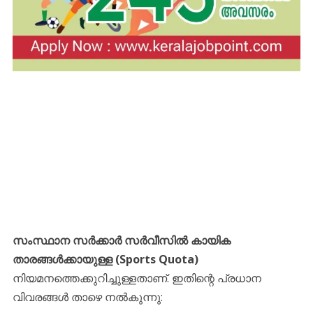
സംസ്ഥാന സർക്കാർ സർവീസിൽ കായിക
താരങ്ങൾക്കായുള്ള (Sports Quota)
നിയമനത്തെക്കുറിച്ചുള്ളതാണ്. ഇതിന്റെ പ്രധാന
വിവരങ്ങൾ താഴെ നൽകുന്നു: