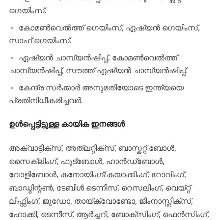
ഗെയിംസ്.
​കോമൺവെൽത്ത് ഗെയിംസ്, ഏഷ്യൻ ഗെയിംസ്,
സാഫ് ഗെയിംസ്.
​ഏഷ്യൻ ചാമ്പ്യൻഷിപ്പ്, കോമൺവെൽത്ത്
ചാമ്പ്യൻഷിപ്പ്, സൗത്ത് ഏഷ്യൻ ചാമ്പ്യൻഷിപ്പ്.
​കേന്ദ്ര സർക്കാർ അനുമതിയോടെ ഇന്ത്യയെ
പ്രതിനിധീകരിച്ചവർ.
​ഉൾപ്പെട്ടിട്ടുള്ള കായിക ഇനങ്ങൾ
​അക്വാട്ടിക്സ്, അത്‌ലറ്റിക്സ്, ബാസ്കറ്റ് ബോൾ,
സൈക്ലിംഗ്, ഫുട്ബോൾ, ഹാൻഡ്‌ബോൾ,
വോളിബോൾ, കനോയിംഗ്/കയാക്കിംഗ്, റോവിംഗ്,
ബാഡ്മിന്റൺ, ടേബിൾ ടെന്നീസ്, റെസലിംഗ്, വെയ്റ്റ്
ലിഫ്റ്റിംഗ്, ജൂഡോ, തായ്‌ക്വോണ്ടോ, ജിംനാസ്റ്റിക്സ്,
ഹോക്കി, ടെന്നീസ്, ആർച്ചറി, ബോക്സിംഗ്, ഫെൻസിംഗ്,