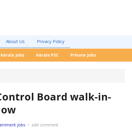
About Us
Privacy Policy
Kerala Jobs
Kerala PSC
Private Jobs
Control Board walk-in-
Now
ernment Jobs
•
add comment