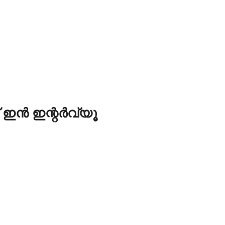
് ഇൻ ഇന്റർവ്യൂ