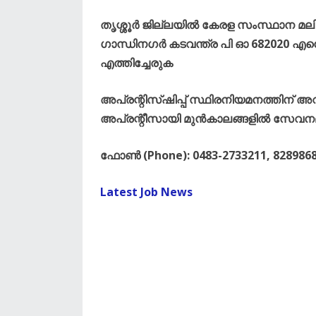
തൃശ്ശൂർ ജില്ലയിൽ കേരള സംസ്ഥാന 
ഗാന്ധിനഗർ കടവന്ത്ര പി ഓ 682020 എന
എത്തിച്ചേരുക
അപ്രന്റിസ്ഷിപ്പ് സ്ഥിരനിയമനത്തിന
അപ്രന്റീസായി മുൻകാലങ്ങളിൽ സേവനമനുഷ്
ഫോൺ (Phone): 0483-2733211, 8289868
Latest Job News