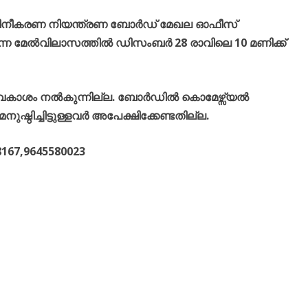
മലിനീകരണ നിയന്ത്രണ ബോർഡ് മേഖല ഓഫീസ്
്നെ മേൽവിലാസത്തിൽ ഡിസംബർ 28 രാവിലെ 10 മണിക്ക്
് അവകാശം നൽകുന്നില്ല. ബോർഡിൽ കൊമേഴ്സ്യൽ
ഠിച്ചിട്ടുള്ളവർ അപേക്ഷിക്കേണ്ടതില്ല.
167,9645580023