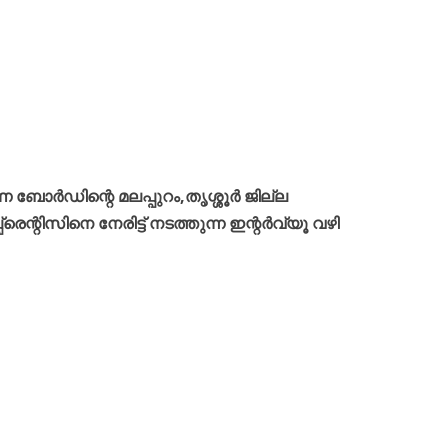
രണ ബോർഡിന്റെ
മലപ്പുറം
,
തൃശ്ശൂർ
ജില്ല
ന്റിസിനെ നേരിട്ട് നടത്തുന്ന ഇന്റർവ്യൂ വഴി