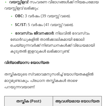
വയസ്സിളവ്:
സംവരണ വിഭാഗങ്ങൾക്ക് നിയമപരമായ
വയസ്സിളവ് ലഭിക്കും:
OBC:
3 വർഷം (39 വയസ്സ് വരെ).
SC/ST:
5 വർഷം (41 വയസ്സ് വരെ).
ദേവസ്വം ജീവനക്കാർ:
നിലവിൽ ദേവസ്വം
ബോർഡുകളിൽ താൽക്കാലികമായി ജോലി
ചെയ്യുന്നവർക്ക് നിബന്ധനകൾക്ക് വിധേയമായി
കൂടുതൽ ഇളവുകൾ ലഭിക്കാറുണ്ട്.
വിദ്യാഭ്യാസ യോഗ്യത
​തസ്തികയുടെ സ്വഭാവമനുസരിച്ച് യോഗ്യതകളിൽ
മാറ്റമുണ്ടാകും. പ്രധാന തസ്തികകൾ താഴെ
പറയുന്നവയാണ്:
തസ്തിക (Post)
ആവശ്യമായ യോഗ്യത