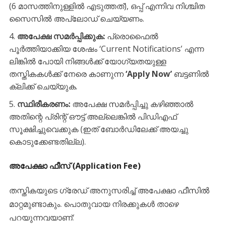
(6 മാസത്തിനുള്ളിൽ എടുത്തത്), ഒപ്പ് എന്നിവ നിശ്ചിത
സൈസിൽ അപ്‌ലോഡ് ചെയ്യണം.
അപേക്ഷ സമർപ്പിക്കുക:
പ്രൊഫൈൽ
പൂർത്തിയാക്കിയ ശേഷം ‘Current Notifications’ എന്ന
ലിങ്കിൽ പോയി നിങ്ങൾക്ക് യോഗ്യതയുള്ള
തസ്തികകൾക്ക് നേരെ കാണുന്ന
‘Apply Now’
ബട്ടണിൽ
ക്ലിക്ക് ചെയ്യുക.
സ്ഥിരീകരണം:
അപേക്ഷ സമർപ്പിച്ചു കഴിഞ്ഞാൽ
അതിന്റെ പ്രിന്റ് ഔട്ട് അല്ലെങ്കിൽ പിഡിഎഫ്
സൂക്ഷിച്ചുവെക്കുക (ഇത് ബോർഡിലേക്ക് അയച്ചു
കൊടുക്കേണ്ടതില്ല).
​അപേക്ഷാ ഫീസ് (Application Fee)
​തസ്തികയുടെ ഗ്രേഡ് അനുസരിച്ച് അപേക്ഷാ ഫീസിൽ
മാറ്റമുണ്ടാകും. പൊതുവായ നിരക്കുകൾ താഴെ
പറയുന്നവയാണ്: