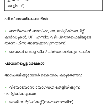
വാച്ച്മാൻ)
ഫീസ് അടയ്‌ക്കേണ്ട രീതി:
​ഓൺലൈൻ ബാങ്കിംഗ്, ഡെബിറ്റ്/ക്രെഡിറ്റ്
കാർഡുകൾ, UPI എന്നിവ വഴി പ്രൊഫൈലിലൂടെ
തന്നെ ഫീസ് അടയ്ക്കാവുന്നതാണ്.
​ഒരിക്കൽ അടച്ച ഫീസ് തിരികെ ലഭിക്കുന്നതല്ല.
​പ്രധാനപ്പെട്ട രേഖകൾ
​അപേക്ഷിക്കുമ്പോൾ കൈവശം കരുതേണ്ടവ:
​വിദ്യാഭ്യാസ യോഗ്യത തെളിയിക്കുന്ന
സർട്ടിഫിക്കറ്റുകൾ.
​ജാതി സർട്ടിഫിക്കറ്റ് (സംവരണത്തിന്).