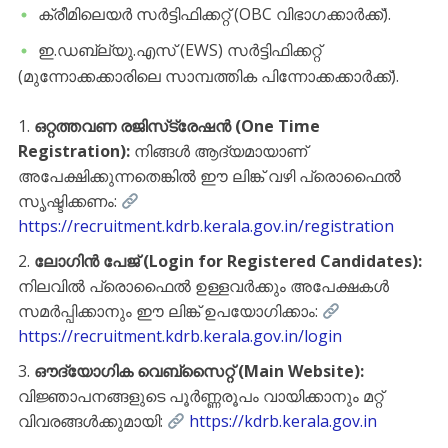
​ക്രീമിലെയർ സർട്ടിഫിക്കറ്റ് (OBC വിഭാഗക്കാർക്ക്).
​ഇ.ഡബ്ല്യു.എസ് (EWS) സർട്ടിഫിക്കറ്റ്
(മുന്നോക്കക്കാരിലെ സാമ്പത്തിക പിന്നോക്കക്കാർക്ക്).
ഒറ്റത്തവണ രജിസ്‌ട്രേഷൻ (One Time
Registration):
നിങ്ങൾ ആദ്യമായാണ്
അപേക്ഷിക്കുന്നതെങ്കിൽ ഈ ലിങ്ക് വഴി പ്രൊഫൈൽ
സൃഷ്ടിക്കണം:
https://recruitment.kdrb.kerala.gov.in/registration
ലോഗിൻ പേജ് (Login for Registered Candidates):
നിലവിൽ പ്രൊഫൈൽ ഉള്ളവർക്കും അപേക്ഷകൾ
സമർപ്പിക്കാനും ഈ ലിങ്ക് ഉപയോഗിക്കാം:
https://recruitment.kdrb.kerala.gov.in/login
ഔദ്യോഗിക വെബ്‌സൈറ്റ് (Main Website):
വിജ്ഞാപനങ്ങളുടെ പൂർണ്ണരൂപം വായിക്കാനും മറ്റ്
വിവരങ്ങൾക്കുമായി:
https://kdrb.kerala.gov.in