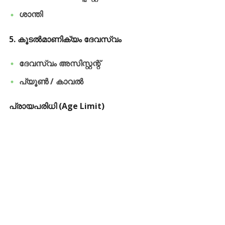
ശാന്തി
​5.
കൂടൽമാണിക്യം ദേവസ്വം
ദേവസ്വം അസിസ്റ്റന്റ്
പ്യൂൺ / കാവൽ
പ്രായപരിധി (Age Limit)