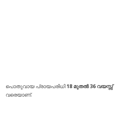
​പൊതുവായ പ്രായപരിധി
18 മുതൽ 36 വയസ്സ്
വരെയാണ്.