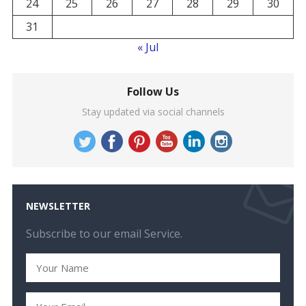
24
25
26
27
28
29
30
31
« Jul
Follow Us
Stay updated via social channels
NEWSLETTER
Subscribe to our email Service.