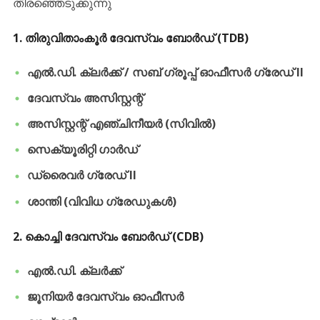
തിരഞ്ഞെടുക്കുന്നു
​1.
തിരുവിതാംകൂർ ദേവസ്വം ബോർഡ് (TDB)
എൽ.ഡി. ക്ലർക്ക് / സബ് ഗ്രൂപ്പ് ഓഫീസർ ഗ്രേഡ് II
ദേവസ്വം അസിസ്റ്റന്റ്
അസിസ്റ്റന്റ് എഞ്ചിനീയർ (സിവിൽ)
സെക്യൂരിറ്റി ഗാർഡ്
ഡ്രൈവർ ഗ്രേഡ് II
ശാന്തി (വിവിധ ഗ്രേഡുകൾ)
​2.
കൊച്ചി ദേവസ്വം ബോർഡ് (CDB)
എൽ.ഡി. ക്ലർക്ക്
ജൂനിയർ ദേവസ്വം ഓഫീസർ