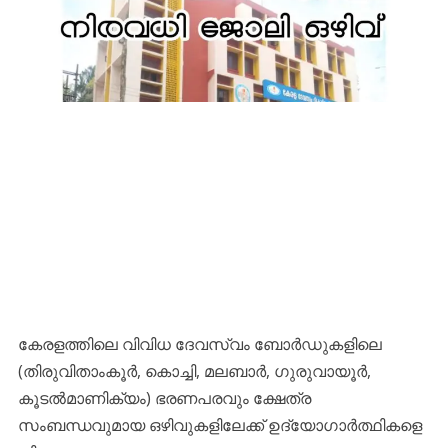
കേരളത്തിലെ വിവിധ ദേവസ്വം ബോർഡുകളിലെ
(തിരുവിതാംകൂർ, കൊച്ചി, മലബാർ, ഗുരുവായൂർ,
കൂടൽമാണിക്യം) ഭരണപരവും ക്ഷേത്ര
സംബന്ധവുമായ ഒഴിവുകളിലേക്ക് ഉദ്യോഗാർത്ഥികളെ