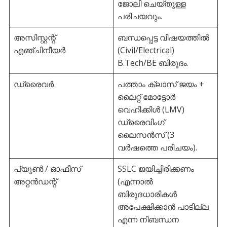
ജോലി ചെയ്തുള്ള
പരിചയവും.
അസിസ്റ്റന്റ്
ബന്ധപ്പെട്ട വിഷയത്തിൽ
എഞ്ചിനീയർ
(Civil/Electrical)
B.Tech/BE ബിരുദം.
ഡ്രൈവർ
പത്താം ക്ലാസ് ജയം +
ലൈറ്റ് മോട്ടോർ
വെഹിക്കിൾ (LMV)
ഡ്രൈവിംഗ്
ലൈസൻസ് (3
വർഷത്തെ പരിചയം).
പ്യൂൺ / ഓഫീസ്
SSLC ജയിച്ചിരിക്കണം
അറ്റൻഡന്റ്
(എന്നാൽ
ബിരുദധാരികൾ
അപേക്ഷിക്കാൻ പാടില്ല
എന്ന നിബന്ധന