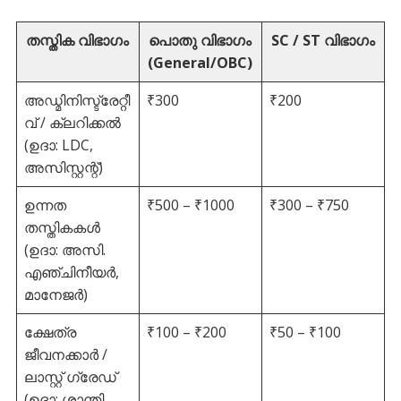
തസ്തിക വിഭാഗം
പൊതു വിഭാഗം
SC / ST വിഭാഗം
(General/OBC)
അഡ്മിനിസ്ട്രേറ്റീ
₹300
₹200
വ് / ക്ലറിക്കൽ
(ഉദാ: LDC,
അസിസ്റ്റന്റ്)
ഉന്നത
₹500 – ₹1000
₹300 – ₹750
തസ്തികകൾ
(ഉദാ: അസി.
എഞ്ചിനീയർ,
മാനേജർ)
ക്ഷേത്ര
₹100 – ₹200
₹50 – ₹100
ജീവനക്കാർ /
ലാസ്റ്റ് ഗ്രേഡ്
(ഉദാ: ശാന്തി,