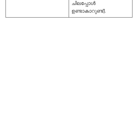
ചിലപ്പോൾ
ഉണ്ടാകാറുണ്ട്).