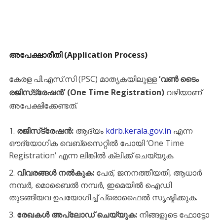
അപേക്ഷാരീതി (Application Process)
​കേരള പി.എസ്.സി (PSC) മാതൃകയിലുള്ള
‘വൺ ടൈം
രജിസ്‌ട്രേഷൻ’ (One Time Registration)
വഴിയാണ്
അപേക്ഷിക്കേണ്ടത്.
രജിസ്‌ട്രേഷൻ:
ആദ്യം
kdrb.kerala.gov.in
എന്ന
ഔദ്യോഗിക വെബ്‌സൈറ്റിൽ പോയി ‘One Time
Registration’ എന്ന ലിങ്കിൽ ക്ലിക്ക് ചെയ്യുക.
വിവരങ്ങൾ നൽകുക:
പേര്, ജനനത്തീയതി, ആധാർ
നമ്പർ, മൊബൈൽ നമ്പർ, ഇമെയിൽ ഐഡി
തുടങ്ങിയവ ഉപയോഗിച്ച് പ്രൊഫൈൽ സൃഷ്ടിക്കുക.
രേഖകൾ അപ്‌ലോഡ് ചെയ്യുക:
നിങ്ങളുടെ ഫോട്ടോ