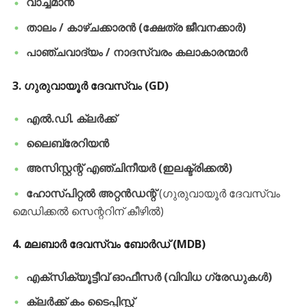
വാച്ച്മാൻ
താലം / കാഴ്ചക്കാരൻ (ക്ഷേത്ര ജീവനക്കാർ)
പാഞ്ചവാദ്യം / നാദസ്വരം കലാകാരന്മാർ
​3.
ഗുരുവായൂർ ദേവസ്വം (GD)
എൽ.ഡി. ക്ലർക്ക്
ലൈബ്രേറിയൻ
അസിസ്റ്റന്റ് എഞ്ചിനീയർ (ഇലക്ട്രിക്കൽ)
ഹോസ്പിറ്റൽ അറ്റൻഡന്റ്
(ഗുരുവായൂർ ദേവസ്വം
മെഡിക്കൽ സെന്ററിന് കീഴിൽ)
​4.
മലബാർ ദേവസ്വം ബോർഡ് (MDB)
എക്സിക്യൂട്ടീവ് ഓഫീസർ (വിവിധ ഗ്രേഡുകൾ)
ക്ലർക്ക് കം ടൈപ്പിസ്റ്റ്