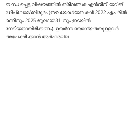
ബന്ധ പ്പെട്ട വിഷയത്തിൽ ത്രിവത്സര എൻജിനീ യറിങ്
ഡിപ്ലോമ/ബിരുദം (ഈ യോഗ്യത കൾ 2022 ഏപ്രിൽ
ഒന്നിനും 2025 ജൂലായ് 31-നും ഇടയിൽ
നേടിയതായിരിക്കണം). ഉയർന്ന യോഗ്യതയുള്ളവർ
അപേക്ഷി ക്കാൻ അർഹരല്ല.