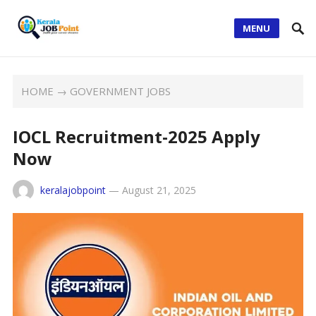
MENU
HOME
→
GOVERNMENT JOBS
IOCL Recruitment-2025 Apply
Now
keralajobpoint
—
August 21, 2025