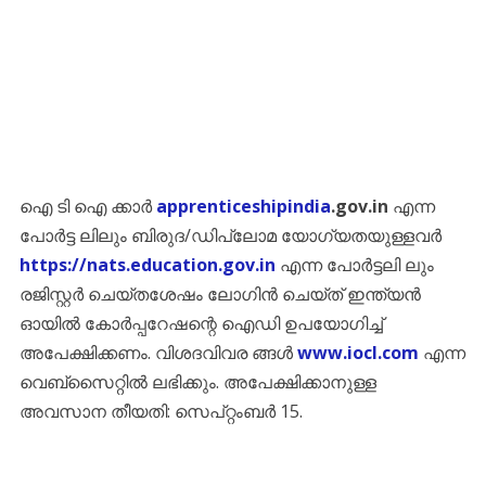
ഐ ടി ഐ ക്കാർ
apprenticeshipindia
.gov.in
എന്ന
പോർട്ട ലിലും ബിരുദ/ഡിപ്ലോമ യോഗ്യതയുള്ളവർ
https://nats.education.gov.in
എന്ന പോർട്ടലി ലും
രജിസ്റ്റർ ചെയ്തശേഷം ലോഗിൻ ചെയ്ത് ഇന്ത്യൻ
ഓയിൽ കോർപ്പറേഷന്റെ ഐഡി ഉപയോഗിച്ച്
അപേക്ഷിക്കണം. വിശദവിവര ങ്ങൾ
www.iocl.com
എന്ന
വെബ്സൈറ്റിൽ ലഭിക്കും. അപേക്ഷിക്കാനുള്ള
അവസാന തീയതി: സെപ്റ്റംബർ 15.