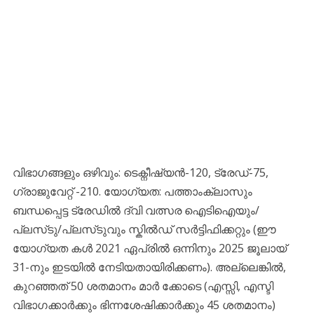
വിഭാഗങ്ങളും ഒഴിവും: ടെക്നീഷ്യൻ-120, ട്രേഡ്-75,
ഗ്രാജുവേറ്റ് -210. യോഗ്യത: പത്താംക്ലാസും
ബന്ധപ്പെട്ട ട്രേഡിൽ ദ്വി വത്സര ഐടിഐയും/
പ്ലസ്‌ടു/പ്ലസ്‌ടുവും സ്കിൽഡ് സർട്ടിഫിക്കറ്റും (ഈ
യോഗ്യത കൾ 2021 ഏപ്രിൽ ഒന്നിനും 2025 ജൂലായ്
31-നും ഇടയിൽ നേടിയതായിരിക്കണം). അല്ലെങ്കിൽ,
കുറഞ്ഞത് 50 ശതമാനം മാർ ക്കോടെ (എസ്സി, എസ്ടി
വിഭാഗക്കാർക്കും ഭിന്നശേഷിക്കാർക്കും 45 ശതമാനം)