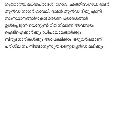
ഗുജറാത്ത്, മധ്യപ്രദേശ്, ഗോവ, ഛത്തീസ്ഗഢ്, ദാദർ
ആൻഡ് നാഗർഹവേലി, ദാമൻ ആൻഡ് ദിയു എന്നീ
സംസ്ഥാനങ്ങൾ/കേന്ദ്രഭരണ പ്രദേശങ്ങൾ
ഉൾപ്പെടുന്ന വെസ്റ്റേൺ റീജ നിലാണ് അവസരം.
ഐടിഐക്കാർക്കും ഡിപ്ലോമക്കാർക്കും
ബിരുദധാരികൾക്കും അപേക്ഷിക്കാം. ഒരുവർഷമാണ്
പരിശീല നം. നിയമാനുസൃത സ്റ്റൈപ്പെൻഡ് ലഭിക്കും.