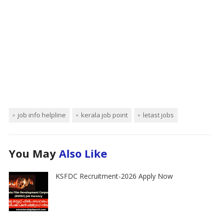
job info helpline
kerala job point
letast jobs
You May
Also Like
KSFDC Recruitment-2026 Apply Now