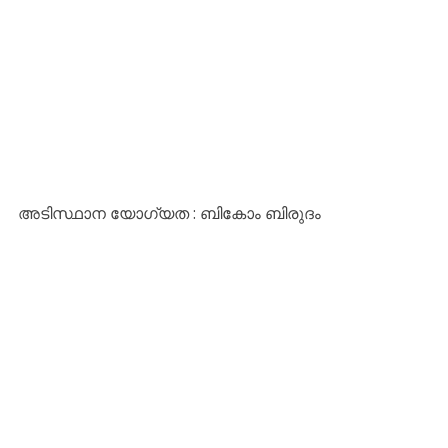
അടിസ്ഥാന യോഗ്യത : ബികോം ബിരുദം