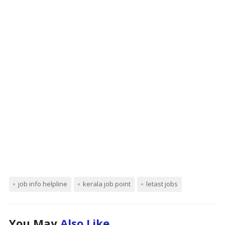
job info helpline
kerala job point
letast jobs
You May
Also Like