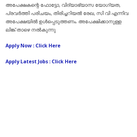
അപേക്ഷകന്റെ ഫോട്ടോ, വിദ്യാഭ്യാസ യോഗ്യത,
പ്രവർത്തി പരിചയം, തിരിച്ചറിയൽ രേഖ, സി വി എന്നിവ
അപേക്ഷയിൽ ഉൾപ്പെടുത്തണം. അപേക്ഷിക്കാനുള്ള
ലിങ്ക് താഴെ നൽകുന്നു
Apply Now : Click Here
Apply Latest Jobs : Click Here