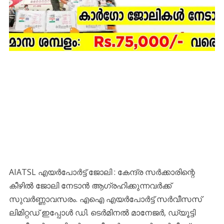
AIATSL എയര്‍പോര്‍ട്ട് ജോലി : കേന്ദ്ര സർക്കാരിന്റെ
കീഴിൽ ജോലി നേടാന്‍ ആഗ്രഹിക്കുന്നവര്‍ക്ക്
സുവര്‍ണ്ണാവസരം. എഐ എയർപോർട്ട് സർവീസസ്
ലിമിറ്റഡ് ഇപ്പോള്‍ ഡി. ടെർമിനൽ മാനേജർ, ഡ്യൂട്ടി