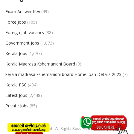
Exam Answer Key
(49)
Force Jobs
(105)
Foreign Job vacancy
(38)
Government Jobs
(1,873)
Kerala Jobs
(1,697)
Kerala Madrasa Kshemanidhi Board
(9)
kerala madrasa kshemanidhi board Home loan Details 2023
(7)
Kerala PSC
(404)
Latest Jobs
(2,448)
Private Jobs
(85)
© 2026
keralajobpoint
- All Rights Reserved to
Keralajobpoint