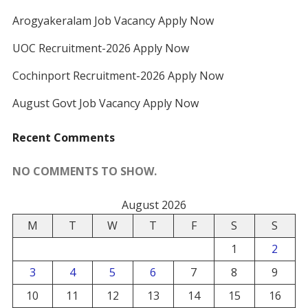
Arogyakeralam Job Vacancy Apply Now
UOC Recruitment-2026 Apply Now
Cochinport Recruitment-2026 Apply Now
August Govt Job Vacancy Apply Now
Recent Comments
NO COMMENTS TO SHOW.
August 2026
M
T
W
T
F
S
S
1
2
3
4
5
6
7
8
9
10
11
12
13
14
15
16