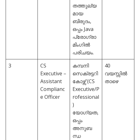
തത്തുല്യ
മായ
ബിരുദം,
ഒപ്പം Java
പ്രോഗ്രാ
മിംഗിൽ
പരിചയം.
3
CS
കമ്പനി
40
Executive –
സെക്രട്ടറി
വയസ്സിൽ
Assistant
കോഴ്സ് (CS
താഴെ
Complianc
Executive/P
e Officer
rofessional
)
യോഗ്യത,
ഒപ്പം
അനുബ
ന്ധ