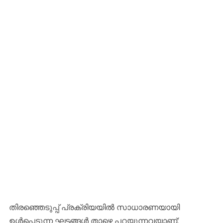
​തിരഞ്ഞെടുപ്പ് പ്രക്രിയയിൽ സാധാരണയായി
ഉൾപ്പെടുന്ന ഘട്ടങ്ങൾ താഴെ പറയുന്നവയാണ്: