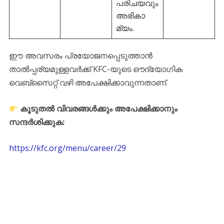
പരിചയവും
അഭികാ
മ്യം.
ഈ അവസരം പ്രയോജനപ്പെടുത്താൻ
താൽപ്പര്യമുള്ളവർക്ക് KFC-യുടെ ഔദ്യോഗിക
വെബ്സൈറ്റ് വഴി അപേക്ഷിക്കാവുന്നതാണ്.
കൂടുതൽ വിവരങ്ങൾക്കും അപേക്ഷിക്കാനും
സന്ദർശിക്കുക:
https://kfc.org/menu/career/29