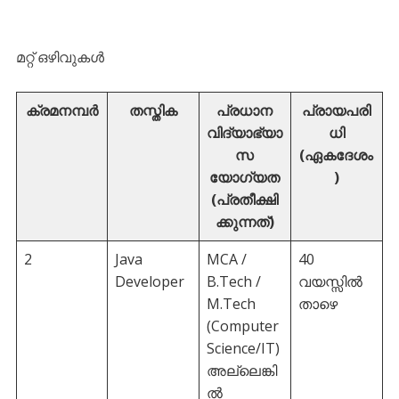
മറ്റ് ഒഴിവുകൾ
ക്രമനമ്പർ
തസ്തിക
പ്രധാന
പ്രായപരി
വിദ്യാഭ്യാ
ധി
സ
(ഏകദേശം
യോഗ്യത
)
(പ്രതീക്ഷി
ക്കുന്നത്)
2
Java
MCA /
40
Developer
B.Tech /
വയസ്സിൽ
M.Tech
താഴെ
(Computer
Science/IT)
അല്ലെങ്കി
ൽ