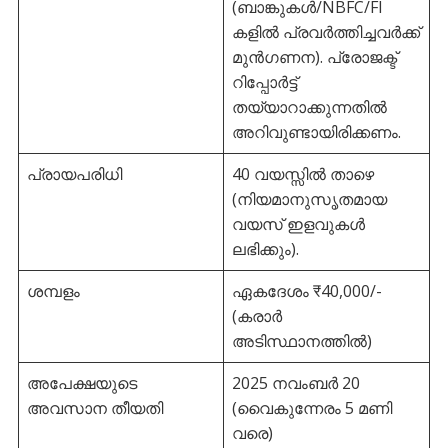
(ബാങ്കുകൾ/NBFC/FI
കളിൽ പ്രവർത്തിച്ചവർക്ക്
മുൻഗണന). പ്രോജക്ട്
റിപ്പോർട്ട്
തയ്യാറാക്കുന്നതിൽ
അറിവുണ്ടായിരിക്കണം.
പ്രായപരിധി
40 വയസ്സിൽ താഴെ
(നിയമാനുസൃതമായ
വയസ് ഇളവുകൾ
ലഭിക്കും).
ശമ്പളം
ഏകദേശം ₹40,000/-
(കരാർ
അടിസ്ഥാനത്തിൽ)
അപേക്ഷയുടെ
2025 നവംബർ 20
അവസാന തീയതി
(വൈകുന്നേരം 5 മണി
വരെ)