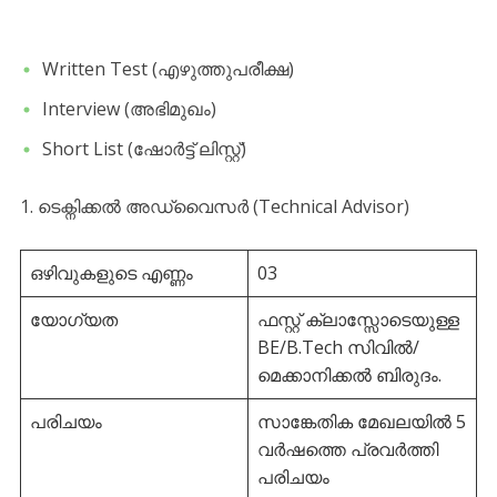
​Written Test (എഴുത്തുപരീക്ഷ)
​Interview (അഭിമുഖം)
​Short List (ഷോർട്ട് ലിസ്റ്റ്)
​1. ടെക്നിക്കൽ അഡ്വൈസർ (Technical Advisor)
ഒഴിവുകളുടെ എണ്ണം
03
യോഗ്യത
ഫസ്റ്റ് ക്ലാസ്സോടെയുള്ള
BE/B.Tech സിവിൽ/
മെക്കാനിക്കൽ ബിരുദം.
പരിചയം
സാങ്കേതിക മേഖലയിൽ 5
വർഷത്തെ പ്രവർത്തി
പരിചയം