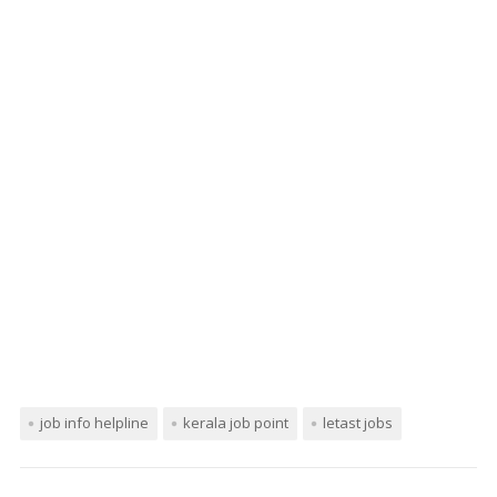
job info helpline
kerala job point
letast jobs