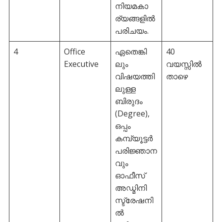
നിയമകാ
ര്യങ്ങളിൽ
പരിചയം.
4
Office
ഏതെങ്കി
40
Executive
ലും
വയസ്സിൽ
വിഷയത്തി
താഴെ
ലുള്ള
ബിരുദം
(Degree),
ഒപ്പം
കമ്പ്യൂട്ടർ
പരിജ്ഞാന
വും
ഓഫീസ്
അഡ്മിനി
സ്ട്രേഷനി
ൽ