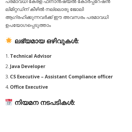
പരമാവധി കേരള ഫിനാൻഷ്യൽ കോർപ്പറേഷൻ
ലിമിറ്റഡിന് കീഴിൽ നല്ലൊരു ജോലി
ആഗ്രഹിക്കുന്നവർക്ക് ഈ അവസരം പരമാവധി
ഉപയോഗപ്പെടുത്താം
ലഭ്യമായ ഒഴിവുകൾ:
Technical Advisor
Java Developer
CS Executive – Assistant Compliance officer
Office Executive
നിയമന നടപടികൾ: