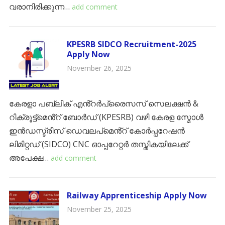
വരാനിരിക്കുന്ന…
add comment
KPESRB SIDCO Recruitment-2025
Apply Now
November 26, 2025
കേരളാ പബ്ലിക് എൻ്റർപ്രൈസസ് സെലക്ഷൻ &
റിക്രൂട്ട്‌മെൻ്റ് ബോർഡ് (KPESRB) വഴി കേരള സ്മോൾ
ഇൻഡസ്ട്രീസ് ഡെവലപ്‌മെൻ്റ് കോർപ്പറേഷൻ
ലിമിറ്റഡ് (SIDCO) CNC ഓപ്പറേറ്റർ തസ്തികയിലേക്ക്
അപേക്ഷ…
add comment
Railway Apprenticeship Apply Now
November 25, 2025