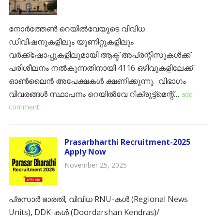
നോർത്തേൺ റെയിൽവേയുടെ വിവിധ
ഡിവിഷനുകളിലും യൂണിറ്റുകളിലും
വർക്ക്‌ഷോപ്പുകളിലുമായി ആക്ട് അപ്രന്റീസുകൾക്ക്
പരിശീലനം നൽകുന്നതിനായി 4116 ഒഴിവുകളിലേക്ക്
ഓൺലൈൻ അപേക്ഷകൾ ക്ഷണിക്കുന്നു. വിഭാഗം
വിവരങ്ങൾ സ്ഥാപനം റെയിൽവേ റിക്രൂട്ട്മെന്റ്…
add
comment
Prasarbharthi Recruitment-2025
Apply Now
November 25, 2025
പ്രസാർ ഭാരതി, വിവിധ RNU-കൾ (Regional News
Units), DDK-കൾ (Doordarshan Kendras)/