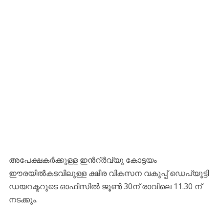
അപേക്ഷകർക്കുള്ള ഇൻറ്ർവ്യൂ കോട്ടയം
ഈരയിൽകടവിലുള്ള ക്ഷീര വികസന വകുപ്പ് ഡെപ്യൂട്ടി
ഡയറക്ടറുടെ ഓഫിസിൽ ജൂൺ 30ന് രാവിലെ 11.30 ന്
നടക്കും.