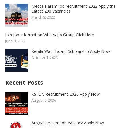
Mecca Haram job recruitment 2022 Apply the
Latest 230 Vacancies
March 9, 2022
Join Job Information Whatsapp Group Click Here
June 8, 2022
Kerala Waqf Board Scholarship Apply Now
October 1, 2023
Recent Posts
KSFDC Recruitment-2026 Apply Now
August 6, 2026
Arogyakeralam Job Vacancy Apply Now