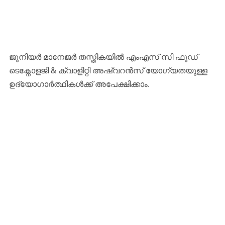
ജൂനിയർ മാനേജർ തസ്തികയിൽ എംഎസ് സി ഫുഡ്
ടെക്നോളജി & ക്വാളിറ്റി അഷ്വറൻസ് യോഗ്യതയുള്ള
ഉദ്യോഗാർത്ഥികൾക്ക് അപേക്ഷിക്കാം.