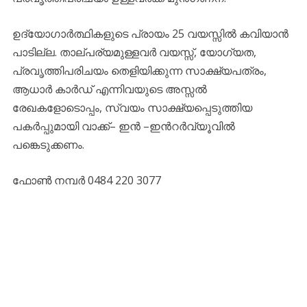
ഉദ്യോഗാർത്ഥികളുടെ പ്രായം 25 വയസ്സിൽ കവിയാൻ
പാടില്ല. താല്പര്യമുള്ളവർ വയസ്സ്, യോഗ്യത,
പ്രവൃത്തിപരിചയം തെളിയിക്കുന്ന സാക്ഷ്യപത്രം,
ആധാർ കാർഡ് എന്നിവയുടെ അസ്സൽ
രേഖകളോടൊപ്പം, സ്വയം സാക്ഷ്യപ്പെടുത്തിയ
പകർപ്പുമായി വാക്ക്– ഇൻ –ഇൻറർവ്യൂവിൽ
പങ്കെടുക്കണം.
ഫോൺ നമ്പർ 0484 220 3077