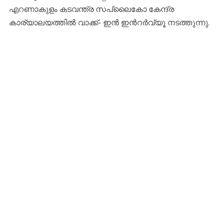
എറണാകുളം കടവന്ത്ര സപ്ലൈകോ കേന്ദ്ര
കാര്യാലയത്തിൽ വാക്ക്- ഇൻ ഇൻറർവ്യൂ നടത്തുന്നു.