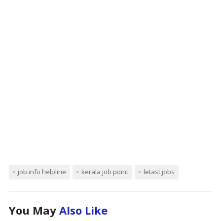
job info helpline
kerala job point
letast jobs
You May
Also Like