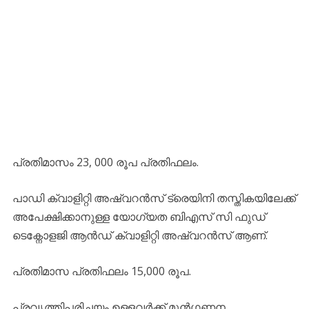
പ്രതിമാസം 23, 000 രൂപ പ്രതിഫലം.
പാഡി ക്വാളിറ്റി അഷ്വറൻസ് ട്രെയിനി തസ്തികയിലേക്ക്
അപേക്ഷിക്കാനുള്ള യോഗ്യത ബിഎസ് സി ഫുഡ്
ടെക്നോളജി ആൻഡ് ക്വാളിറ്റി അഷ്വറൻസ് ആണ്.
പ്രതിമാസ പ്രതിഫലം 15,000 രൂപ.
പ്രവൃത്തിപരിചയം ഉള്ളവർക്ക് മുൻഗണന.