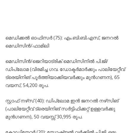
മെഡിക്കൽ ഓഫിസർ (75): എം.ബി.ബി.എസ്, ജനറൽ
മെഡിസിൻ/ഫാമിലി
മെഡിസിൻ/ജെറിയാട്രിക് മെഡിസിനിൽ പി.ജി/
ഡിപ്ലോമ (വിരമിച്ച ഗവ. ഡോക്ടർമാർക്കും പാലിയേറ്റീവ്
ട്രെയിനിങ് പൂർത്തിയാക്കിയവർക്കും മുൻഗണന), 65
വയസ്, 54,200 രൂപ.
സ്റ്റാഫ് നഴ്‌സ് (40): ഡിപ്ലോമ ഇൻ ജനറൽ നഴ്‌സിങ്
(പാലിയേറ്റീവ് ട്രെയിനിങ് സർട്ടിഫിക്കറ്റ് ഉള്ളവർക്കു
മുൻഗണന), 50 വയസ്സ് 30,995 രൂപ.
കോഡിനേറ്റർ (20); സോഷ്യൽ വർക്കിൽ പി.ജി. ഒരു