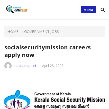
MENU
HOME
→
GOVERNMENT JOBS
socialsecuritymission careers
apply now
keralajobpoint
—
April 23, 2025