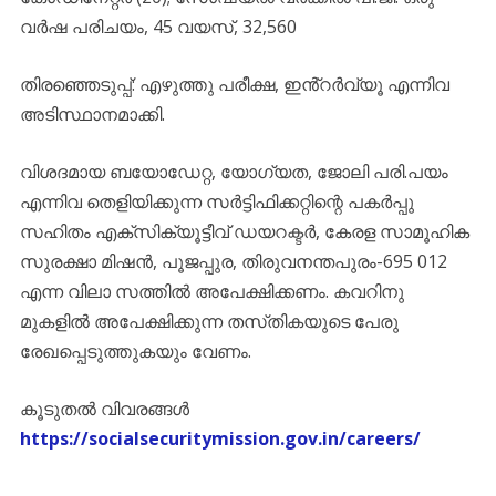
വർഷ പരിചയം, 45 വയസ്, 32,560
തിരഞ്ഞെടുപ്പ്: എഴുത്തു പരീക്ഷ, ഇൻ്റർവ്യൂ എന്നിവ
അടിസ്ഥാനമാക്കി.
വിശദമായ ബയോഡേറ്റ, യോഗ്യത, ജോലി പരി.പയം
എന്നിവ തെളിയിക്കുന്ന സർട്ടിഫിക്കറ്റിന്റെ പകർപ്പു
സഹിതം എക്‌സിക്യൂട്ടീവ് ഡയറക്ടർ, കേരള സാമൂഹിക
സുരക്ഷാ മിഷൻ, പൂജപ്പുര, തിരുവനന്തപുരം-695 012
എന്ന വിലാ സത്തിൽ അപേക്ഷിക്കണം. കവറിനു
മുകളിൽ അപേക്ഷിക്കുന്ന തസ്‌തികയുടെ പേരു
രേഖപ്പെടുത്തുകയും വേണം.
കൂടുതൽ വിവരങ്ങൾ
https://socialsecuritymission.gov.in/careers/