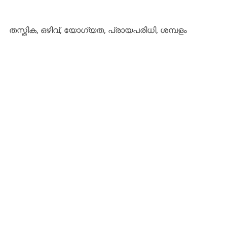
തസ്തിക, ഒഴിവ്, യോഗ്യത, പ്രായപരിധി, ശമ്പളം