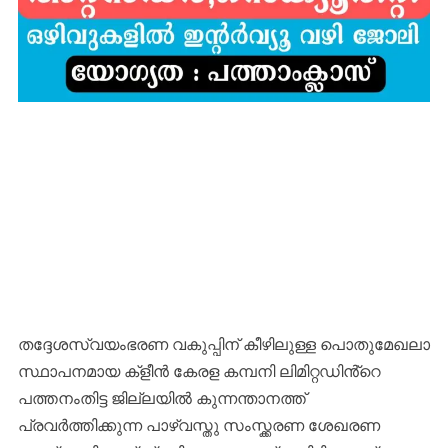
തദ്ദേശസ്വയംഭരണ വകുപ്പിന് കീഴിലുള്ള പൊതുമേഖലാ
സ്ഥാപനമായ ക്ളീൻ കേരള കമ്പനി ലിമിറ്റഡിൻ്റെ
പത്തനംതിട്ട ജില്ലയിൽ കുന്നന്താനത്ത്
പ്രവർത്തിക്കുന്ന പാഴ്വസ്തു സംസ്ക്കരണ ശേഖരണ