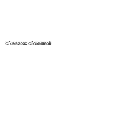
വിശദമായ വിവരങ്ങൾ