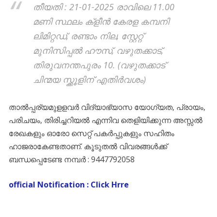
തീയതി : 21-01-2025 രാവിലെ 11.00
മണി സ്ഥലം ക്ളീൻ കേരള കമ്പനി
ലിമിറ്റഡ്, രണ്ടാം നില, സ്റ്റേറ്റ്
മുനിസിപ്പൽ ഹൗസ്, വഴുതക്കാട്,
തിരുവനന്തപുരം 10. (വഴുതക്കാട്
ചിന്മയ സ്ക്കൂളിന് എതിർവശം)
താൽപ്പര്യമുളളവർ വിദ്യാഭ്യാസ യോഗ്യത, പ്രായം,
പരിചയം, തിരിച്ചറിയൽ എന്നിവ തെളിയിക്കുന്ന അസ്സൽ
രേഖകളും ഓരോ സെറ്റ് പകർപ്പുകളും സഹിതം
ഹാജരാകേണ്ടതാണ്. കൂടുതൽ വിവരങ്ങൾക്ക്
ബന്ധപ്പെടേണ്ട നമ്പർ : 9447792058
official Notification : Click Hrre