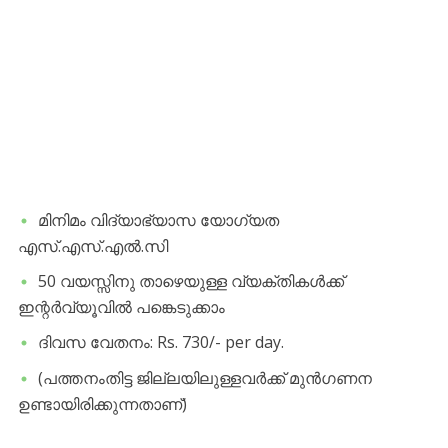
മിനിമം വിദ്യാഭ്യാസ യോഗ്യത
എസ്.എസ്.എൽ.സി
50 വയസ്സിനു താഴെയുള്ള വ്യക്തികൾക്ക്
ഇന്റർവ്യൂവിൽ പങ്കെടുക്കാം
ദിവസ വേതനം: Rs. 730/- per day.
(പത്തനംതിട്ട ജില്ലയിലുള്ളവർക്ക് മുൻഗണന
ഉണ്ടായിരിക്കുന്നതാണ്)