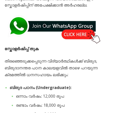
സ്കോളർഷിപ്പിന് അപേക്ഷിക്കാൻ അർഹരല്ല.
സ്കോളർഷിപ്പ് തുക
​തിരഞ്ഞെടുക്കപ്പെടുന്ന വിദ്യാർത്ഥികൾക്ക് ബിരുദ,
ബിരുദാനന്തര പഠന കാലയളവിൽ താഴെ പറയുന്ന
ക്രമത്തിൽ ധനസഹായം ലഭിക്കും:
ബിരുദ പഠനം (Undergraduate):
​ഒന്നാം വർഷം: 12,000 രൂപ
​രണ്ടാം വർഷം: 18,000 രൂപ