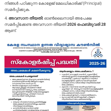
നിങ്ങൾ പഠിക്കുന്ന കോളേജ് മേലധികാരിക്ക് (Principal)
സമർപ്പിക്കുക.
അവസാന തീയതി:
ഓൺലൈനായി അപേക്ഷ
സമർപ്പിക്കേണ്ട അവസാന തീയതി
2026 ഫെബ്രുവരി 28
ആണ്.