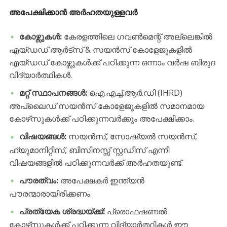
അപേക്ഷിക്കാൻ അർഹതയുള്ളവർ
കോഴ്സുകൾ:
കേരളത്തിലെ ഗവൺമെന്റ് അല്ലെങ്കിൽ
എയ്‌ഡഡ് ആർട്‌സ് & സയൻസ് കോളേജുകളിൽ
എയ്‌ഡഡ് കോഴ്സുകൾക്ക് പഠിക്കുന്ന ഒന്നാം വർഷ ബിരുദ
വിദ്യാർത്ഥികൾ.
മറ്റ് സ്ഥാപനങ്ങൾ:
ഐ.എച്ച്.ആർ.ഡി (IHRD)
അപ്ലൈഡ് സയൻസ് കോളേജുകളിൽ സമാനമായ
കോഴ്‌സുകൾക്ക് പഠിക്കുന്നവർക്കും അപേക്ഷിക്കാം.
വിഷയങ്ങൾ:
സയൻസ്, സോഷ്യൽ സയൻസ്,
ഹ്യുമാനിറ്റീസ്, ബിസിനസ്സ് സ്റ്റഡീസ് എന്നീ
വിഷയങ്ങളിൽ പഠിക്കുന്നവർക്ക് അർഹതയുണ്ട്.
പൗരത്വം:
അപേക്ഷകർ ഇന്ത്യൻ
പൗരന്മാരായിരിക്കണം.
പ്രത്യേക ശ്രദ്ധയ്ക്ക്:
പ്രൊഫഷണൽ
കോഴ്‌സുകൾക്ക് പഠിക്കുന്ന വിദ്യാർത്ഥികൾ ഈ