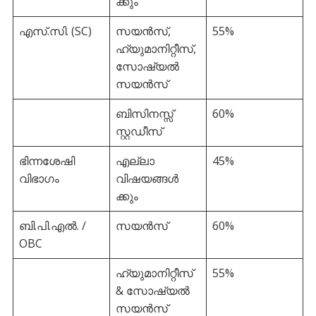
ക്കും
എസ്.സി. (SC)
സയൻസ്,
55%
ഹ്യുമാനിറ്റീസ്,
സോഷ്യൽ
സയൻസ്
ബിസിനസ്സ്
60%
സ്റ്റഡീസ്
ഭിന്നശേഷി
എല്ലാ
45%
വിഭാഗം
വിഷയങ്ങൾ
ക്കും
ബി.പി.എൽ. /
സയൻസ്
60%
OBC
ഹ്യുമാനിറ്റീസ്
55%
& സോഷ്യൽ
സയൻസ്