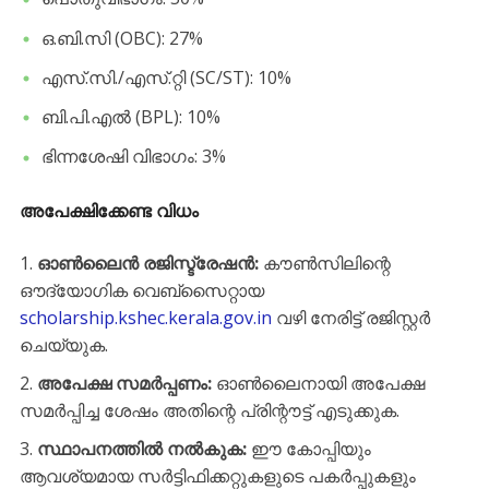
​ഒ.ബി.സി (OBC): 27%
​എസ്.സി./എസ്.റ്റി (SC/ST): 10%
​ബി.പി.എൽ (BPL): 10%
​ഭിന്നശേഷി വിഭാഗം: 3%
അപേക്ഷിക്കേണ്ട വിധം
ഓൺലൈൻ രജിസ്ട്രേഷൻ:
കൗൺസിലിന്റെ
ഔദ്യോഗിക വെബ്സൈറ്റായ
scholarship.kshec.kerala.gov.in
വഴി നേരിട്ട് രജിസ്റ്റർ
ചെയ്യുക.
അപേക്ഷ സമർപ്പണം:
ഓൺലൈനായി അപേക്ഷ
സമർപ്പിച്ച ശേഷം അതിന്റെ പ്രിന്റൗട്ട് എടുക്കുക.
സ്ഥാപനത്തിൽ നൽകുക:
ഈ കോപ്പിയും
ആവശ്യമായ സർട്ടിഫിക്കറ്റുകളുടെ പകർപ്പുകളും