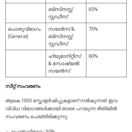
ബിസിനസ്സ്
65%
സ്റ്റഡീസ്
പൊതുവിഭാഗം
സയൻസ് &
75%
(General)
ബിസിനസ്സ്
സ്റ്റഡീസ്
ഹ്യൂമാനിറ്റീസ്
60%
& സോഷ്യൽ
സയൻസ്
സീറ്റ് സംവരണം
​ആകെ 1000 സ്കോളർഷിപ്പുകളാണ് നൽകുന്നത്. ഇവ
വിവിധ വിഭാഗങ്ങൾക്കായി താഴെ പറയുന്ന രീതിയിൽ
സംവരണം ചെയ്തിരിക്കുന്നു:
​പൊതുവിഭാഗം: 50%