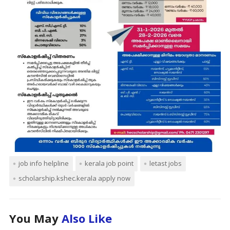
job info helpline
kerala job point
letast jobs
scholarship.kshec.kerala apply now
You May
Also Like