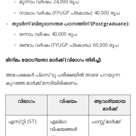
​മൂന്നാം വർഷം: 24,000 രൂപ
​നാലാം വർഷം (FYUGP പ്രകാരം): 40,000 രൂപ
തുടർന്ന് ബിരുദാനന്തര പഠനത്തിന് (Postgraduate):
​ഒന്നാം വർഷം: 40,000 രൂപ
​രണ്ടാം വർഷം (FYUGP പ്രകാരം): 60,000 രൂപ
മിനിമം യോഗ്യതാ മാർക്ക് (വിഭാഗം തിരിച്ച്)
​അപേക്ഷകർ പ്ലസ് ടു പരീക്ഷയിൽ താഴെ പറയുന്ന
കുറഞ്ഞ മാർക്ക് നേടിയിരിക്കണം:
വിഭാഗം
വിഷയം
ആവശ്യമായ
മാർക്ക്
എസ്.റ്റി. (ST)
എല്ലാ
പാസ്സ് മാർക്ക്
വിഷയങ്ങൾ