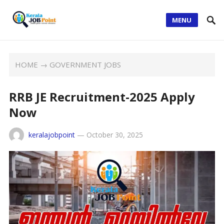
MENU
HOME
→
GOVERNMENT JOBS
RRB JE Recruitment-2025 Apply
Now
keralajobpoint
—
October 30, 2025