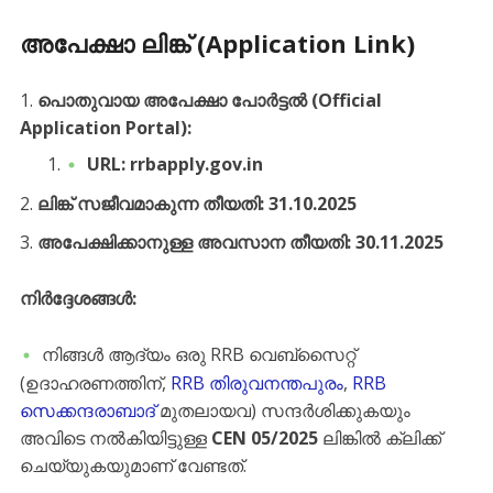
അപേക്ഷാ ലിങ്ക് (Application Link)
പൊതുവായ അപേക്ഷാ പോർട്ടൽ (Official
Application Portal):
URL:
rrbapply.gov.in
ലിങ്ക് സജീവമാകുന്ന തീയതി:
31.10.2025
അപേക്ഷിക്കാനുള്ള അവസാന തീയതി:
30.11.2025
നിർദ്ദേശങ്ങൾ:
​നിങ്ങൾ ആദ്യം ഒരു RRB വെബ്സൈറ്റ്
(ഉദാഹരണത്തിന്,
RRB തിരുവനന്തപുരം
,
RRB
സെക്കന്ദരാബാദ്
മുതലായവ) സന്ദർശിക്കുകയും
അവിടെ നൽകിയിട്ടുള്ള
CEN 05/2025
ലിങ്കിൽ ക്ലിക്ക്
ചെയ്യുകയുമാണ് വേണ്ടത്.