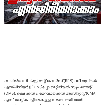
റെയിൽവേ റിക്രൂട്ട്മെന്റ് ബോർഡ് (RRB) വഴി ജൂനിയർ
എഞ്ചിനീയർ (JE), ഡിപ്പോ മെറ്റീരിയൽ സൂപ്രണ്ടന്റ്
(DMS), കെമിക്കൽ & മെറ്റലർജിക്കൽ അസിസ്റ്റന്റ് (CMA)
എന്നീ തസ്തികകളിലേക്കുള്ള നിയമനത്തിനായി