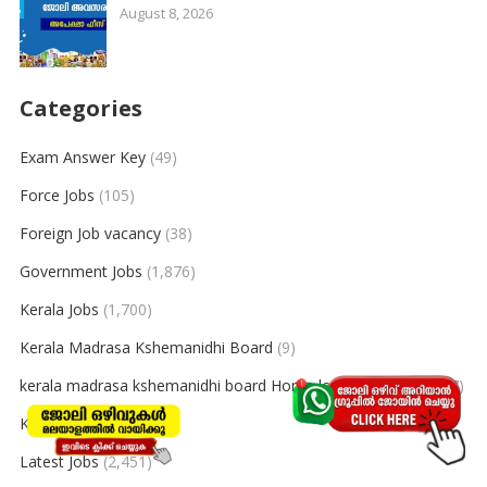
August 8, 2026
Categories
Exam Answer Key
(49)
Force Jobs
(105)
Foreign Job vacancy
(38)
Government Jobs
(1,876)
Kerala Jobs
(1,700)
Kerala Madrasa Kshemanidhi Board
(9)
kerala madrasa kshemanidhi board Home loan Details 2023
(7)
Kerala PSC
(404)
Latest Jobs
(2,451)