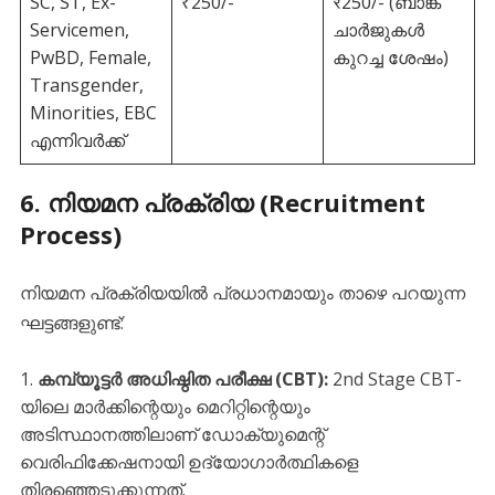
SC, ST, Ex-
₹250/-
₹250/- (ബാങ്ക്
Servicemen,
ചാർജുകൾ
PwBD, Female,
കുറച്ച ശേഷം)
Transgender,
Minorities, EBC
എന്നിവർക്ക്
6. നിയമന പ്രക്രിയ (Recruitment
Process)
​നിയമന പ്രക്രിയയിൽ പ്രധാനമായും താഴെ പറയുന്ന
ഘട്ടങ്ങളുണ്ട്:
കമ്പ്യൂട്ടർ അധിഷ്ഠിത പരീക്ഷ (CBT):
2nd Stage CBT-
യിലെ മാർക്കിന്റെയും മെറിറ്റിന്റെയും
അടിസ്ഥാനത്തിലാണ് ഡോക്യുമെന്റ്
വെരിഫിക്കേഷനായി ഉദ്യോഗാർത്ഥികളെ
തിരഞ്ഞെടുക്കുന്നത്.