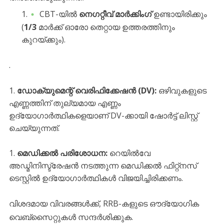
​CBT-യിൽ
നെഗറ്റീവ് മാർക്കിംഗ്
ഉണ്ടായിരിക്കും
(
1/3
മാർക്ക് ഓരോ തെറ്റായ ഉത്തരത്തിനും
കുറയ്ക്കും).
.
ഡോക്യുമെന്റ് വെരിഫിക്കേഷൻ (DV):
ഒഴിവുകളുടെ
എണ്ണത്തിന് തുല്യമായ എണ്ണം
ഉദ്യോഗാർത്ഥികളെയാണ് DV-ക്കായി ഷോർട്ട് ലിസ്റ്റ്
ചെയ്യുന്നത്.
മെഡിക്കൽ പരിശോധന:
റെയിൽവേ
അഡ്മിനിസ്ട്രേഷൻ നടത്തുന്ന മെഡിക്കൽ ഫിറ്റ്നസ്
ടെസ്റ്റിൽ ഉദ്യോഗാർത്ഥികൾ വിജയിച്ചിരിക്കണം.
​വിശദമായ വിവരങ്ങൾക്ക്, RRB-കളുടെ ഔദ്യോഗിക
വെബ്സൈറ്റുകൾ സന്ദർശിക്കുക.