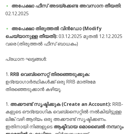
അപേക്ഷാ ഫീസ് അടയ്‌ക്കേണ്ട അവസാന തീയതി:
02.12.2025
അപേക്ഷാ തിരുത്തൽ വിൻഡോ (Modify
ചെയ്യാനുള്ള തീയതി):
03.12.2025 മുതൽ 12.12.2025
വരെ (തിരുത്തൽ ഫീസ് ബാധകം)
​പ്രധാന ഘട്ടങ്ങൾ:
RRB വെബ്സൈറ്റ് തിരഞ്ഞെടുക്കുക:
ഉദ്യോഗാർത്ഥികൾക്ക് ഒരു RRB മാത്രമേ
തിരഞ്ഞെടുക്കാൻ കഴിയൂ.
അക്കൗണ്ട് സൃഷ്ടിക്കുക (Create an Account):
RRB-
കളുടെ ഔദ്യോഗിക വെബ്സൈറ്റിൽ നൽകിയിട്ടുള്ള
ലിങ്ക് വഴി ആദ്യം ഒരു അക്കൗണ്ട് സൃഷ്ടിക്കണം.
ഇതിനായി നിങ്ങളുടെ
ആക്ടീവായ മൊബൈൽ നമ്പറും