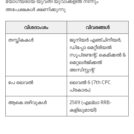
യോഗ്യരായ യുവതി യുവാക്കളിൽ നിന്നും
അപേക്ഷകൾ ക്ഷണിക്കുന്നു
വിശദാംശം
വിവരങ്ങൾ
തസ്തികകൾ
ജൂനിയർ എഞ്ചിനീയർ,
ഡിപ്പോ മെറ്റീരിയൽ
സൂപ്രണ്ടന്റ്, കെമിക്കൽ &
മെറ്റലർജിക്കൽ
അസിസ്റ്റന്റ്
പേ ലെവൽ
ലെവൽ 6 (7th CPC
പ്രകാരം)
ആകെ ഒഴിവുകൾ
2569 (എല്ലാ RRB-
കളിലുമായി)