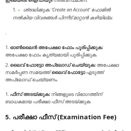
ഇമെയിൽ ഐഡിയും
നിർബന്ധമാണ്.
ശ്രദ്ധിക്കുക: ‘Create an Account’ ഫോമിൽ
നൽകിയ വിവരങ്ങൾ പിന്നീട് മാറ്റാൻ കഴിയില്ല
.
.
ഓൺലൈൻ അപേക്ഷാ ഫോം പൂരിപ്പിക്കുക:
അപേക്ഷാ ഫോം കൃത്യമായി പൂരിപ്പിക്കുക.
ലൈവ് ഫോട്ടോ അപ്‌ലോഡ് ചെയ്യുക:
അപേക്ഷാ
സമർപ്പണ സമയത്ത്
ലൈവ് ഫോട്ടോ
എടുത്ത്
അപ്‌ലോഡ് ചെയ്യണം.
ഫീസ് അടയ്ക്കുക:
നിങ്ങളുടെ വിഭാഗത്തിന്
ബാധകമായ പരീക്ഷാ ഫീസ് അടയ്ക്കുക.
​5. പരീക്ഷാ ഫീസ് (Examination Fee)