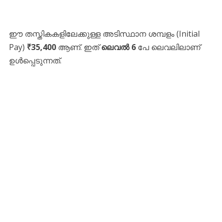
​ഈ തസ്തികകളിലേക്കുള്ള അടിസ്ഥാന ശമ്പളം (Initial
Pay)
₹35,400
ആണ്. ഇത്
ലെവൽ 6
പേ ലെവലിലാണ്
ഉൾപ്പെടുന്നത്.