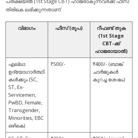
​പരീക്ഷയിൽ (1st Stage CBT) ഹാജരാകുന്നവർക്ക് ഫീസ്
തിരികെ ലഭിക്കുന്നതാണ്.
വിഭാഗം
ഫീസ് (രൂപ)
റീഫണ്ട് തുക
(1st Stage
CBT-ക്ക്
ഹാജരായാൽ)
എല്ലാ
₹500/-
₹400/- (ബാങ്ക്
ഉദ്യോഗാർത്ഥി
ചാർജുകൾ
കൾക്കും (SC,
കുറച്ച ശേഷം)
ST, Ex-
Servicemen,
PwBD, Female,
Transgender,
Minorities, EBC
ഒഴികെ)