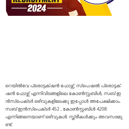
റെ​യി​ൽ​വേ പ്രൊ​ട്ട​ക്‌​ഷ​ൻ ഫോ​ഴ്സ്, സ്പെ​ഷ​ൽ പ്രൊ​ട്ട​ക്‌​
ഷ​ൻ ഫോ​ഴ്സ് എ​ന്നി​വി​ട​ങ്ങ​ളി​ലെ കോ​ണ്‍​സ്റ്റ​ബി​ൾ, സ​ബ് ഇ​
ൻ​സ്പെ​ക്‌​ട​ർ ഒ​ഴി​വു​ക​ളി​ലേ​ക്കു​ ഇപ്പോൾ അപേക്ഷിക്കാം.
സ​ബ് ഇ​ൻ​സ്പെ​ക്‌​ട​ർ 452 , കോ​ണ്‍​സ്റ്റ​ബി​ൾ 4208
എന്നിങ്ങനെയാണ് ഒഴിവുകൾ. സ്ത്രീ​ക​ൾ​ക്കും അ​വ​സ​ര​മു​
ണ്ട്.