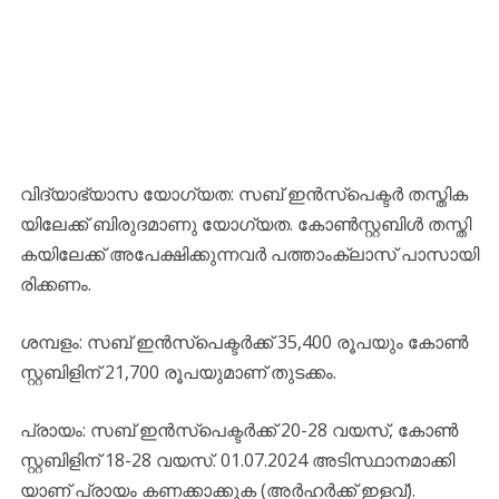
വി​ദ്യാ​ഭ്യാ​സ യോ​ഗ്യ​ത: സ​ബ് ഇ​ൻ​സ്പെ​ക്ട​ർ ത​സ്തി​ക​
യി​ലേ​ക്ക് ബി​രു​ദ​മാ​ണു യോ​ഗ്യ​ത. കോ​ണ്‍​സ്റ്റ​ബി​ൾ ത​സ്തി​
ക​യി​ലേ​ക്ക് അ​പേ​ക്ഷി​ക്കു​ന്ന​വ​ർ പ​ത്താം​ക്ലാ​സ് പാ​സാ​യി​
രി​ക്ക​ണം.
ശ​മ്പ​ളം: സ​ബ് ഇ​ൻ​സ്പെ​ക്ട​ർ​ക്ക് 35,400 രൂ​പ​യും കോ​ണ്‍​
സ്റ്റ​ബി​ളി​ന് 21,700 രൂ​പ​യു​മാ​ണ് തു​ട​ക്കം.
പ്രാ​യം: സ​ബ് ഇ​ൻ​സ്പെ​ക്ട​ർ​ക്ക് 20-28 വ​യ​സ്, കോ​ണ്‍​
സ്റ്റ​ബി​ളി​ന് 18-28 വ​യ​സ്. 01.07.2024 അ​ടി​സ്ഥാ​ന​മാ​ക്കി​
യാ​ണ് പ്രാ​യം ക​ണ​ക്കാ​ക്കു​ക (അ​ർ​ഹ​ർ​ക്ക് ഇ​ള​വ്).