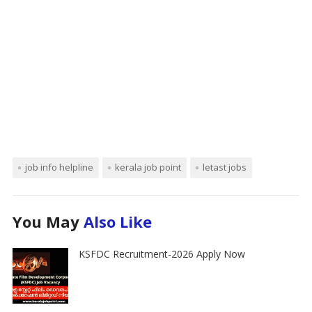
job info helpline
kerala job point
letast jobs
You May
Also Like
KSFDC Recruitment-2026 Apply Now