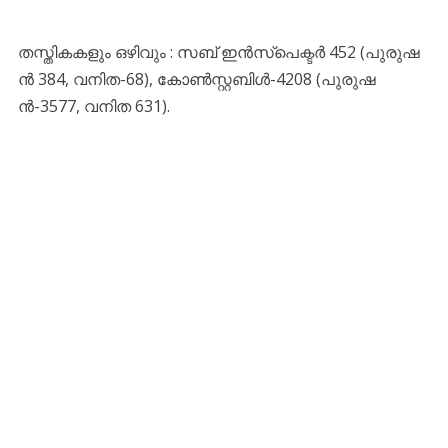
ത​സ്തി​ക​ക​ളും ഒ​ഴി​വും : സ​ബ് ഇ​ൻ​സ്പെ​ക്ട​ർ 452 (പു​രു​ഷ​
ൻ 384, വ​നി​ത-68), കോ​ണ്‍​സ്റ്റ​ബി​ൾ-4208 (പു​രു​ഷ​
ൻ-3577, വ​നി​ത 631).