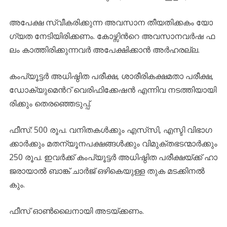
അ​പേ​ക്ഷ സ്വീ​ക​രി​ക്കു​ന്ന അ​വ​സാ​ന തീ​യ​തി​ക്ക​കം യോ​
ഗ്യ​ത നേ​ടി​യി​രി​ക്ക​ണം. കോ​ഴ്സി​ന്‍റെ അ​വ​സാ​ന​വ​ർ​ഷ ഫ​
ലം കാ​ത്തി​രി​ക്കു​ന്ന​വ​ർ അ​പേ​ക്ഷി​ക്കാ​ൻ അ​ർ​ഹ​ര​ല്ല.
കം​പ്യൂ​ട്ട​ർ അ​ധി​ഷ്ഠി​ത പ​രീ​ക്ഷ, ശാ​രീ​രി​ക​ക്ഷ​മ​താ പ​രീ​ക്ഷ,
ഡോ​ക്യു​മെ​ന്‍റ് വെ​രി​ഫി​ക്കേ​ഷ​ൻ എ​ന്നി​വ ന​ട​ത്തി​യാ​യി​
രി​ക്കും തെ​ര​ഞ്ഞെ​ടു​പ്പ്.
ഫീ​സ്: 500 രൂ​പ​. വ​നി​ത​ക​ൾ​ക്കും എ​സ്‌​സി, എ​സ്ടി വി​ഭാ​ഗ​
ക്കാ​ർ​ക്കും മ​ത​ന്യൂ​ന​പ​ക്ഷ​ങ്ങ​ൾ​ക്കും വി​മു​ക്ത​ഭ​ട​ന്മാ​ർ​ക്കും
250 രൂ​പ​. ഇ​വ​ർ​ക്ക് കം​പ്യൂ​ട്ട​ർ അ​ധി​ഷ്ഠി​ത പ​രീ​ക്ഷ​യ്ക്ക് ഹാ​
ജ​രാ​യാ​ൽ ബാ​ങ്ക് ചാ​ർ​ജ് ഒ​ഴി​കെ​യു​ള്ള തു​ക മ​ട​ക്കി​ന​ൽ​
കും.
ഫീ​സ് ഓ​ണ്‍​ലൈ​നാ​യി അ​ട​യ്ക്ക​ണം.