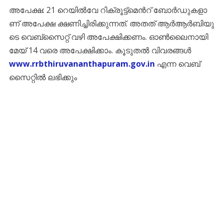
അ​പേ​ക്ഷ: 21 റെ​യി​ൽ​വേ റി​ക്രൂ​ട്ട്മെ​ന്‍റ് ബോ​ർ​ഡു​ക​ളാ​
ണ് അ​പേ​ക്ഷ ക്ഷ​ണി​ച്ചി​രി​ക്കു​ന്ന​ത്. അ​ത​ത് ആ​ർ​ആ​ർ​ബി​യു​
ടെ വെ​ബ്സൈ​റ്റ് വ​ഴി അ​പേ​ക്ഷി​ക്ക​ണം. ഓ​ണ്‍​ലൈ​നാ​യി
മേ​യ് 14 വ​രെ അ​പേ​ക്ഷി​ക്കാം. കൂടുതൽ വിവരങ്ങൾ
www.rrbthiruvananthapuram.gov.in
എന്ന വെബ്
സൈറ്റിൽ ലഭിക്കും