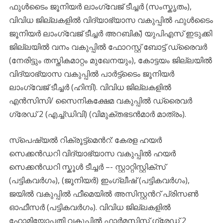
ഫുൾടൈം ജൂനിയർ ലാംഗ്വേജ് ടീച്ചർ (സംസ്കൃതം),
വിവിധ ജില്ലകളിൽ വിദ്യാഭ്യാസ വകുപ്പിൽ ഫുൾടൈം
ജൂനിയർ ലാംഗ്വേജ് ടീച്ചർ അറബിക്) യുപിഎസ് ഇടുക്കി
ജില്ലയിൽ വനം വകുപ്പിൽ ഫോറസ്റ്റ് ബോട്ട് ഡ്രൈവർ
(നേരിട്ടും തസ്തികമാറ്റം മുഖേനയും), കോട്ടയം ജില്ലയിൽ
വിദ്യാഭ്യാസ വകുപ്പിൽ പാർട്ട്ടൈം ജൂനിയർ
ലാംഗ്വേജ് ടീച്ചർ (ഹിന്ദി). വിവിധ ജില്ലകളിൽ
എൻസിസി/ സൈനികക്ഷേമ വകുപ്പിൽ ഡ്രൈവർ
ഗ്രേഡ് 2 (എച്ച്ഡിവി) (വിമുക്തഭടൻമാർ മാത്രം).
സ്പെഷ്യൽ റിക്രൂട്ട്മെൻറ്: കേരള ഹയർ
സെക്കൻഡറി വിദ്യാഭ്യാസ വകുപ്പിൽ ഹയർ
സെക്കൻഡറി സ്കൂൾ ടീച്ചർ –- സ്റ്റാറ്റിസ്റ്റിക്സ്
(പട്ടികവർഗം), (ജൂനിയർ) ഇംഗ്ലീഷ് (പട്ടികവർഗം),
ജയിൽ വകുപ്പിൽ ഫീമെയിൽ അസിസ്റ്റൻറ് പ്രിസൺ
ഓഫീസർ (പട്ടികവർഗം). വിവിധ ജില്ലകളിൽ
ഹോമിയോപ്പതി വകുപ്പിൽ ഫാർമസിസ്റ്റ് ഗ്രേഡ് 2