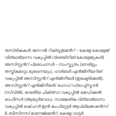
തസ്‌തികകൾ: ജനറൽ റിക്രൂട്ട്മെൻറ് – കേരള കോളേജ്
വിദ്യാഭ്യാസ വകുപ്പിൽ (ട്രെയിനിങ് കോളേജുകൾ)
അസിസ്റ്റൻറ് പ്രൊഫസർ – സംസ്കൃതം (നേരിട്ടും
തസ്തികമാറ്റം മുഖേനയും), ഹാർബർ എൻജിനീയറിങ്
വകുപ്പിൽ അസിസ്റ്റൻറ് എൻജിനീയർ (ഇലക്ട്രിക്കൽ),
അസിസ്റ്റൻറ് എൻജിനീയർ/ ഹെഡ് ഡ്രാഫ്ട്സ്മാൻ
(സിവിൽ), ഭാരതീയ ചികിത്സാ വകുപ്പിൽ മെഡിക്കൽ
ഓഫീസർ (ആയുർവേദം), സാങ്കേതിക വിദ്യാഭ്യാസ
വകുപ്പിൽ ലക്ചറർ ഇൻ കംപ്യൂട്ടർ ആപ്ലിക്കേഷൻസ്
& ബിസിനസ് മാനേജ്മെൻറ്, കേരള വാട്ടർ