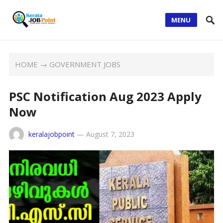
MENU
HOME
→
GOVERNMENT JOBS
PSC Notification Aug 2023 Apply
Now
keralajobpoint
—
August 7, 2023