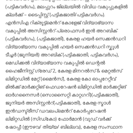
(പട്ടികവർഗം), മലപ്പുറം ജില്ലയിൽ വിവിധ വകുപ്പുകളിൽ
ക്ലർക്ക് – ടൈപ്പിസ്റ്റ് (പട്ടികജാതി/പട്ടികവർഗം).
എൻസിഎ റിക്രൂട്ട്മെൻറ് കോളേജ് വിദ്യാഭ്യാസ
വകുപ്പിൽ അസിസ്റ്റൻറ് പ്രൊഫസർ ഇൻ അറബിക്
(പട്ടികവർഗം), (പട്ടികജാതി), കേരള ഹയർ സെക്കൻഡറി
വിദ്യാഭ്യാസ വകുപ്പിൽ ഹയർ സെക്കൻഡറി സ്കൂൾ
ടീച്ചർ (ജൂനിയർ) അറബിക് (പട്ടികജാതി, പട്ടികവർഗം),
മെഡിക്കൽ വിദ്യാഭ്യാസ വകുപ്പിൽ ഡെന്റൽ
ഹൈജീനിസ്റ്റ് ഗ്രേഡ് 2, കേരള മിനറൽസ് & മെറ്റൽസ്
ലിമിറ്റഡിൽ മേറ്റ് (മൈൻസ്), കേരള കോ ഓപ്പറേറ്റീവ്
മിൽക്ക് മാർക്കറ്റിങ് ഫെഡറേഷൻ ലിമിറ്റഡിൽ മാർക്കറ്റിങ്
ഓർഗനൈസർ (സൊസൈറ്റി കാറ്റഗറി)(പട്ടികജാതി),
ജൂനിയർ അസിസ്റ്റൻറ്(പട്ടികജാതി), കേരള സ്മാൾ
ഇൻഡസ്ട്രീസ് ഡവലപ്മെൻറ് കോർപ്പറേഷൻ
ലിമിറ്റഡിൽ (സിഡ്കോ) ഫോർമാൻ (വുഡ് വർക്ക്‌
ഷോപ്പ്) (ഈഴവ/ തിയ്യ/ ബില്ലവ), കേരള സംസ്ഥാന