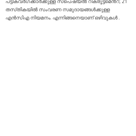
പട്ടികവർഗക്കാർക്കുള്ള സ്‌പെഷ്യൽ റിക്രൂട്ട്‌മെൻറ്, 21
തസ്‌തികയിൽ സംവരണ സമുദായങ്ങൾക്കുള്ള
എൻസിഎ നിയമനം. എന്നിങ്ങനെയാണ് ഒഴിവുകൾ .