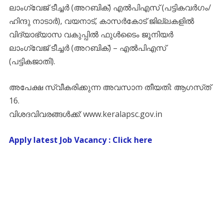
ലാംഗ്വേജ് ടീച്ചർ (അറബിക്) എൽപിഎസ് (പട്ടികവർഗം/
ഹിന്ദു നാടാർ), വയനാട്, കാസർകോട്‌ ജില്ലകളിൽ
വിദ്യാഭ്യാസ വകുപ്പിൽ ഫുൾടൈം ജൂനിയർ
ലാംഗ്വേജ് ടീച്ചർ (അറബിക്) – എൽപിഎസ്
(പട്ടികജാതി).
അപേക്ഷ സ്വീകരിക്കുന്ന അവസാന തീയതി: ആഗസ്‌ത്‌
16.
വിശദവിവരങ്ങൾക്ക്‌: www.keralapsc.gov.in
Apply latest Job Vacancy : Click here