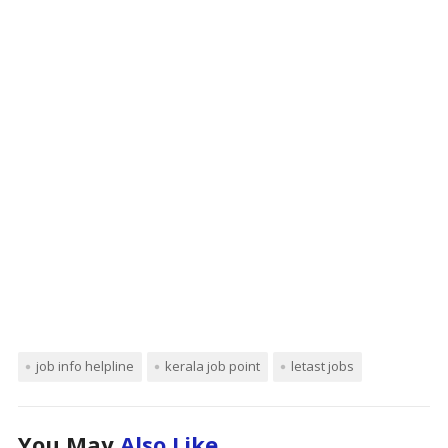
job info helpline
kerala job point
letast jobs
You May
Also Like