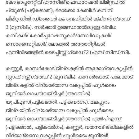
കോ ഓപ്പറേറ്റീവ് ഹൗസിങ് ഫെഡറേഷൻ ലിമിറ്റഡിൽ
പ്യൂൺ (പട്ടികജാതി), ട്രാക്കോ കേബിൾ കമ്പനി
ലിമിറ്റഡിൽ ഡ്രൈവർ കം വെഹിക്കിൾ ക്ലീനർ ഗ്രേഡ്
3 (മുസ്ലീം), സർക്കാർ ഉടമസ്ഥതയിലുള്ള വിവിധ
കമ്പികൾ/ കോർപ്പറേഷനുകൾ/ബോർഡുകൾ/
സൊസൈറ്റികൾ/ ലോക്കൽ അതോറിറ്റികൾ
എന്നിവിടങ്ങളിൽ ടൈപ്പിസ്റ്റ് ഗ്രേഡ് 2 (എസ് സിസിസി).
കണ്ണൂർ, കാസർകോട്‌ ജില്ലകളിൽ ആരോഗ്യവകുപ്പിൽ
സ്റ്റാഫ് നഴ്സ് ഗ്രേഡ് 2 (മുസ്ലീം), കാസർകോട്‌, പാലക്കാട്
ജില്ലകളിൽ വിദ്യാഭ്യാസ വകുപ്പിൽ ഫുൾടൈം
ജൂനിയർ ലാംഗ്വേജ് ടീച്ചർ (അറബിക്)
യുപിഎസ്(പട്ടികജാതി, പട്ടികവർഗം), മലപ്പുറം
ജില്ലയിൽ വിദ്യാഭ്യാസ വകുപ്പിൽ ഫുൾടൈം
ജൂനിയർ ലാംഗ്വേജ് ടീച്ചർ (അറബിക്) എൽപിഎസ്
(പട്ടികജാതി, പട്ടികവർഗം), കണ്ണൂർ, വയനാട് ജില്ലകളിൽ
വിദ്യാഭ്യാസ വകുപ്പിൽ ഫുൾടൈം ജൂനിയർ