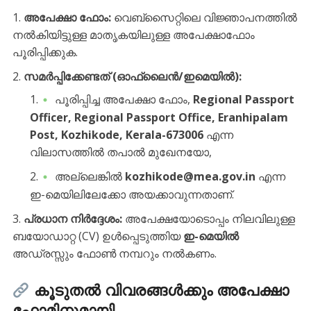
അപേക്ഷാ ഫോം:
വെബ്സൈറ്റിലെ വിജ്ഞാപനത്തിൽ
നൽകിയിട്ടുള്ള മാതൃകയിലുള്ള അപേക്ഷാഫോം
പൂരിപ്പിക്കുക.
സമർപ്പിക്കേണ്ടത് (ഓഫ്‌ലൈൻ/ഇമെയിൽ):
​പൂരിപ്പിച്ച അപേക്ഷാ ഫോം,
Regional Passport
Officer, Regional Passport Office, Eranhipalam
Post, Kozhikode, Kerala-673006
എന്ന
വിലാസത്തിൽ തപാൽ മുഖേനയോ,
​അല്ലെങ്കിൽ
kozhikode@mea.gov.in
എന്ന
ഇ-മെയിലിലേക്കോ അയക്കാവുന്നതാണ്.
പ്രധാന നിർദ്ദേശം:
അപേക്ഷയോടൊപ്പം നിലവിലുള്ള
ബയോഡാറ്റ (CV) ഉൾപ്പെടുത്തിയ
ഇ-മെയിൽ
അഡ്രസ്സും ഫോൺ നമ്പറും നൽകണം.
കൂടുതൽ വിവരങ്ങൾക്കും അപേക്ഷാ
ഫോമിനുമായി