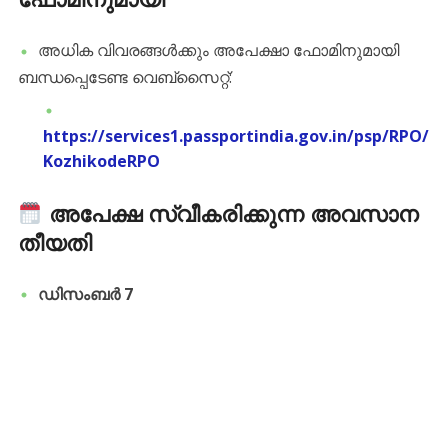
​അധിക വിവരങ്ങൾക്കും അപേക്ഷാ ഫോമിനുമായി
ബന്ധപ്പെടേണ്ട വെബ്സൈറ്റ്:
https://services1.passportindia.gov.in/psp/RPO/
KozhikodeRPO
അപേക്ഷ സ്വീകരിക്കുന്ന അവസാന
തീയതി
ഡിസംബർ 7