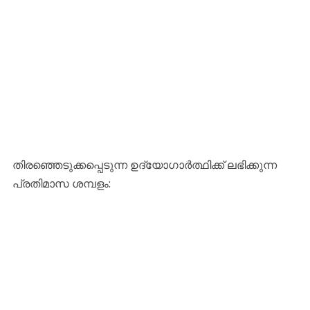
​തിരഞ്ഞെടുക്കപ്പെടുന്ന ഉദ്യോഗാർത്ഥിക്ക് ലഭിക്കുന്ന
പ്രതിമാസ ശമ്പളം: