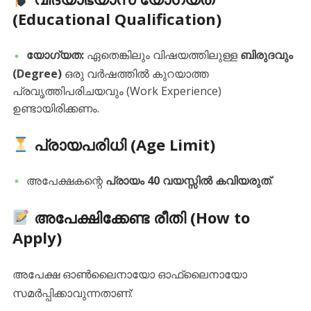
(Educational Qualification)
യോഗ്യത:
ഏതെങ്കിലും വിഷയത്തിലുള്ള
ബിരുദവും
(Degree)
ഒരു വർഷത്തിൽ കുറയാത്ത
പ്രവൃത്തിപരിചയവും (Work Experience)
ഉണ്ടായിരിക്കണം.
പ്രായപരിധി (Age Limit)
​അപേക്ഷകന്റെ
പ്രായം 40 വയസ്സിൽ കവിയരുത്
.
അപേക്ഷിക്കേണ്ട രീതി (How to
Apply)
​അപേക്ഷ ഓൺലൈനായോ ഓഫ്‌ലൈനായോ
സമർപ്പിക്കാവുന്നതാണ്: