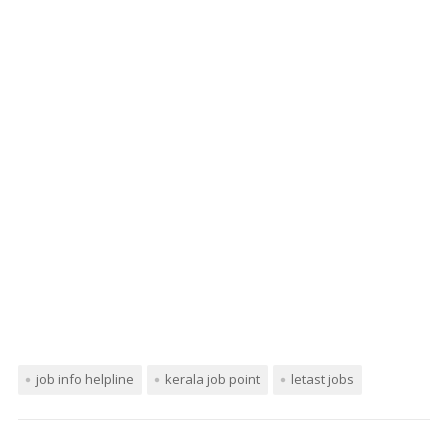
job info helpline
kerala job point
letast jobs