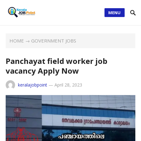
MENU
HOME
→
GOVERNMENT JOBS
Panchayat field worker job
vacancy Apply Now
keralajobpoint
—
April 28, 2023