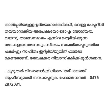
താൽപ്പര്യമുള്ള ഉദ്യോഗാർത്ഥികൾ, വെള്ള പേപ്പറിൽ
തയ്യാറാക്കിയ അപേക്ഷയോ ടൊപ്പം യോഗ്യത,
വയസ്, താമസസ്ഥലം എന്നിവ തെളിയിക്കുന്ന
രേഖകളുടെ അസലും സ്വയം സാക്ഷ്യപ്പെടുത്തിയ
പകർപ്പും സഹിതം ഇന്റർവ്യൂവിന് ഹാജരാ
കേണ്ടതാണ്.. തേവലക്കര നിവാസികൾക്ക് മുൻഗണന.
. കൂടുതൽ വിവരങ്ങൾക്ക് ഗ്രാമപഞ്ചായത്ത്
ആഫീസുമായി ബന്ധപ്പെടുക. ഫോൺ നമ്പർ – 0476
2872031.