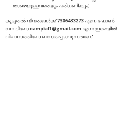
താഴെയുള്ളവരെയും പരിഗണിക്കും) .
കൂടുതൽ വിവരങ്ങൾക്ക്
7306433273
എന്ന ഫോൺ
നമ്പറിലോ
nampkd1@gmail.com
എന്ന ഇമെയിൽ
വിലാസത്തിലോ ബന്ധപ്പെടാവുന്നതാണ്