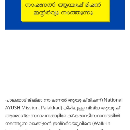
പാലക്കാട് ജില്ലാ നാഷണൽ ആയുഷ് മിഷന് (National
AYUSH Mission, Palakkad) കീഴിലുള്ള വിവിധ ആയുഷ്
ആരോഗ്യ സ്ഥാപനങ്ങളിലേക്ക് കരാറടിസ്ഥാനത്തിൽ
നടത്തുന്ന വാക്ക്-ഇൻ ഇൻ്റർവ്യൂവിനെ (Walk-in