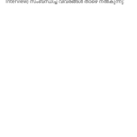
Interview) സംബന്ധിച്ച വിവരങ്ങൾ താഴെ നൽകുന്നു: