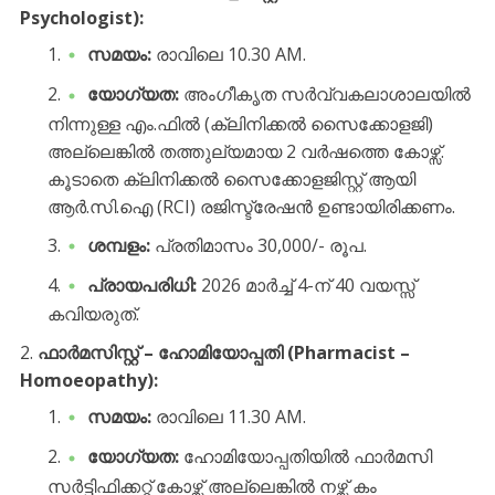
Psychologist):
സമയം:
രാവിലെ 10.30 AM.
യോഗ്യത:
അംഗീകൃത സർവ്വകലാശാലയിൽ
നിന്നുള്ള എം.ഫിൽ (ക്ലിനിക്കൽ സൈക്കോളജി)
അല്ലെങ്കിൽ തത്തുല്യമായ 2 വർഷത്തെ കോഴ്സ്.
കൂടാതെ ക്ലിനിക്കൽ സൈക്കോളജിസ്റ്റ് ആയി
ആർ.സി.ഐ (RCI) രജിസ്ട്രേഷൻ ഉണ്ടായിരിക്കണം.
ശമ്പളം:
പ്രതിമാസം 30,000/- രൂപ.
പ്രായപരിധി:
2026 മാർച്ച് 4-ന് 40 വയസ്സ്
കവിയരുത്.
ഫാർമസിസ്റ്റ് – ഹോമിയോപ്പതി (Pharmacist –
Homoeopathy):
സമയം:
രാവിലെ 11.30 AM.
യോഗ്യത:
ഹോമിയോപ്പതിയിൽ ഫാർമസി
സർട്ടിഫിക്കറ്റ് കോഴ്സ് അല്ലെങ്കിൽ നഴ്സ് കം