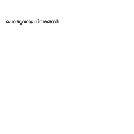
പൊതുവായ വിവരങ്ങൾ: