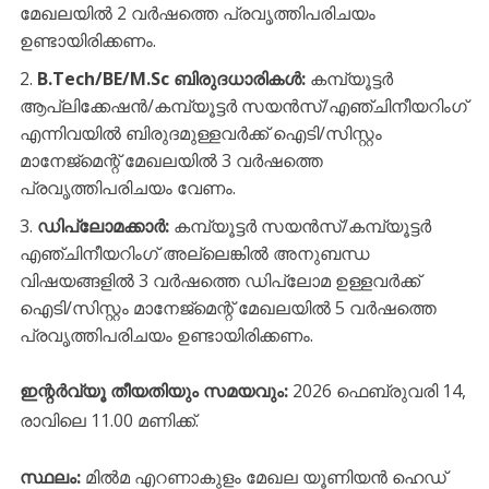
മേഖലയിൽ 2 വർഷത്തെ പ്രവൃത്തിപരിചയം
ഉണ്ടായിരിക്കണം.
B.Tech/BE/M.Sc ബിരുദധാരികൾ:
കമ്പ്യൂട്ടർ
ആപ്ലിക്കേഷൻ/കമ്പ്യൂട്ടർ സയൻസ്/എഞ്ചിനീയറിംഗ്
എന്നിവയിൽ ബിരുദമുള്ളവർക്ക് ഐടി/സിസ്റ്റം
മാനേജ്‌മെന്റ് മേഖലയിൽ 3 വർഷത്തെ
പ്രവൃത്തിപരിചയം വേണം.
ഡിപ്ലോമക്കാർ:
കമ്പ്യൂട്ടർ സയൻസ്/കമ്പ്യൂട്ടർ
എഞ്ചിനീയറിംഗ് അല്ലെങ്കിൽ അനുബന്ധ
വിഷയങ്ങളിൽ 3 വർഷത്തെ ഡിപ്ലോമ ഉള്ളവർക്ക്
ഐടി/സിസ്റ്റം മാനേജ്‌മെന്റ് മേഖലയിൽ 5 വർഷത്തെ
പ്രവൃത്തിപരിചയം ഉണ്ടായിരിക്കണം.
ഇന്റർവ്യൂ തീയതിയും സമയവും:
2026 ഫെബ്രുവരി 14,
രാവിലെ 11.00 മണിക്ക്.
സ്ഥലം:
മിൽമ എറണാകുളം മേഖല യൂണിയൻ ഹെഡ്