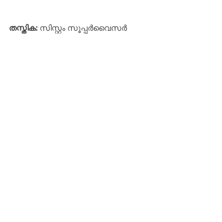
തസ്തിക:
സിസ്റ്റം സൂപ്പർവൈസർ