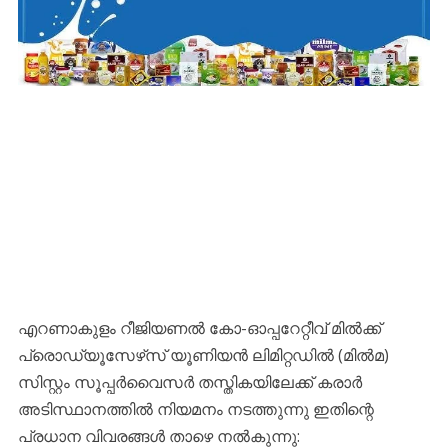
എറണാകുളം റീജിയണൽ കോ-ഓപ്പറേറ്റീവ് മിൽക്ക്
പ്രൊഡ്യൂസേഴ്‌സ് യൂണിയൻ ലിമിറ്റഡിൽ (മിൽമ)
സിസ്റ്റം സൂപ്പർവൈസർ തസ്തികയിലേക്ക് കരാർ
അടിസ്ഥാനത്തിൽ നിയമനം നടത്തുന്നു ഇതിന്റെ
പ്രധാന വിവരങ്ങൾ താഴെ നൽകുന്നു: