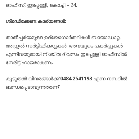
ഓഫീസ്, ഇടപ്പള്ളി, കൊച്ചി – 24.
ശ്രദ്ധിക്കേണ്ട കാര്യങ്ങൾ:
താൽപ്പര്യമുള്ള ഉദ്യോഗാർത്ഥികൾ ബയോഡാറ്റ,
അസ്സൽ സർട്ടിഫിക്കറ്റുകൾ, അവയുടെ പകർപ്പുകൾ
എന്നിവയുമായി നിശ്ചിത ദിവസം ഇടപ്പള്ളി ഓഫീസിൽ
നേരിട്ട് ഹാജരാകണം.
​കൂടുതൽ വിവരങ്ങൾക്ക്
0484 2541193
എന്ന നമ്പറിൽ
ബന്ധപ്പെടാവുന്നതാണ്.