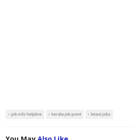
job info helpline
kerala job point
letast jobs
You May
Also Like