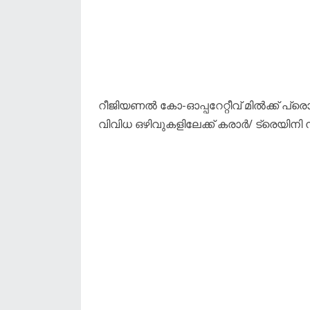
റീജിയണൽ കോ-ഓപ്പറേറ്റീവ് മിൽക്ക് പ്രൊ
വിവിധ ഒഴിവുകളിലേക്ക് കരാർ/ ട്രെയിനി