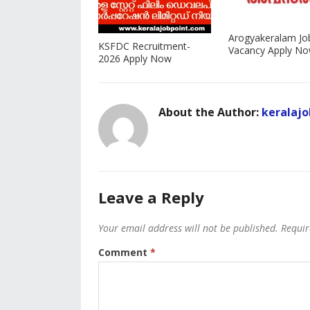
Arogyakeralam Jo
KSFDC Recruitment-
Vacancy Apply N
2026 Apply Now
About the Author:
keralajo
Leave a Reply
Your email address will not be published.
Requir
Comment
*