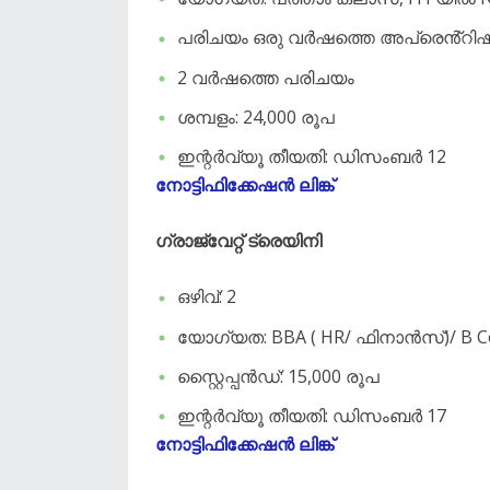
പരിചയം ഒരു വർഷത്തെ അപ്രെൻ്റിഷിപ്പ് 
2 വർഷത്തെ പരിചയം
ശമ്പളം: 24,000 രൂപ
ഇന്റർവ്യൂ തീയതി: ഡിസംബർ 12
നോട്ടിഫിക്കേഷൻ ലിങ്ക്
ഗ്രാജ്വേറ്റ് ട്രെയിനി
ഒഴിവ്: 2
യോഗ്യത: BBA ( HR/ ഫിനാൻസ്)/ B 
സ്റ്റൈപ്പൻഡ്: 15,000 രൂപ
ഇന്റർവ്യൂ തീയതി: ഡിസംബർ 17
നോട്ടിഫിക്കേഷൻ ലിങ്ക്