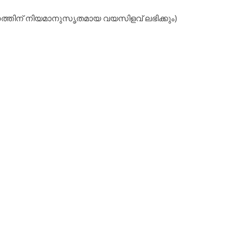
ഗത്തിന് നിയമാനുസൃതമായ വയസിളവ് ലഭിക്കും)