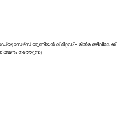
ഡ്യൂസേഴ്‌സ് യൂണിയൻ ലിമിറ്റഡ് – മിൽമ ഒഴിവിലേക്ക്
 നിയമനം നടത്തുന്നു