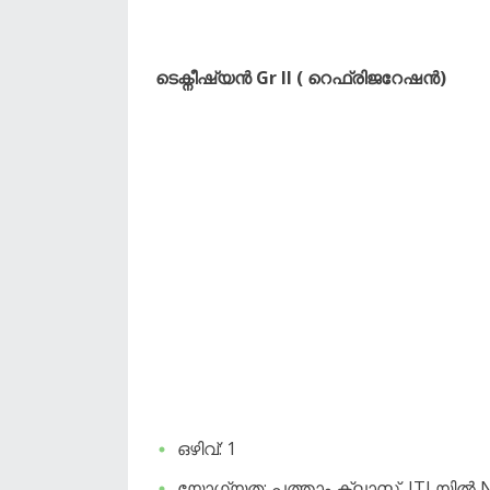
ടെക്നീഷ്യൻ Gr ll ( റെഫ്രിജറേഷൻ)
ഒഴിവ്: 1
യോഗ്യത: പത്താം ക്ലാസ്, ITI യിൽ NCV