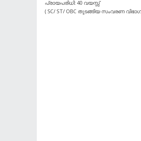
പ്രായപരിധി: 40 വയസ്സ്
( SC/ ST/ OBC തുടങ്ങിയ സംവരണ വിഭാ