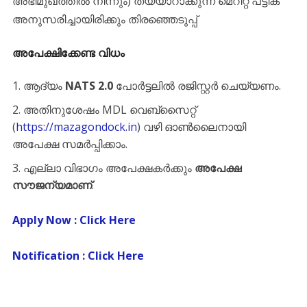
അഭിമുഖത്തിൽ നിന്നും) തയ്യാറാക്കുന്ന മെറിറ്റ് പട്ടിക
അനുസരിച്ചായിരിക്കും തിരഞ്ഞെടുപ്പ്
അപേക്ഷിക്കേണ്ട വിധം
​ആദ്യം
NATS 2.0
പോർട്ടലിൽ രജിസ്റ്റർ ചെയ്യണം.
അതിനുശേഷം MDL വെബ്സൈറ്റ്
(
https://mazagondock.in
) വഴി ഓൺലൈനായി
അപേക്ഷ സമർപ്പിക്കാം.
എല്ലാ വിഭാഗം അപേക്ഷകർക്കും
അപേക്ഷ
സൗജന്യമാണ്
.
Apply Now : Click Here
Notification : Click Here