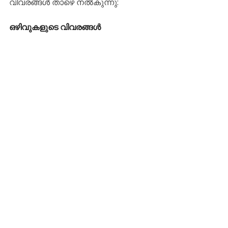
വിവരങ്ങൾ താഴെ നൽകുന്നു:
ഒഴിവുകളുടെ വിവരങ്ങൾ