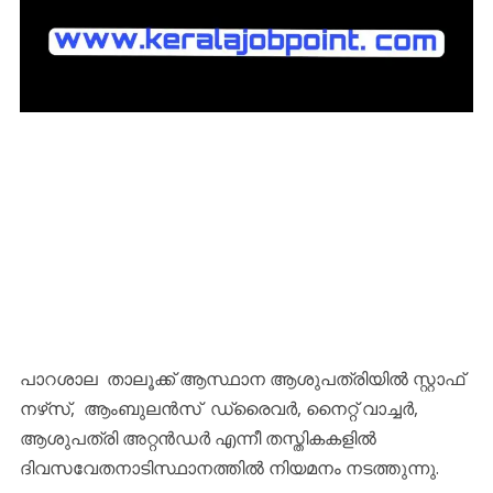
പാറശാല താലൂക്ക് ആസ്ഥാന ആശുപത്രിയിൽ സ്റ്റാഫ്
നഴ്‌സ്‌, ആംബുലൻസ് ഡ്രൈവർ, നൈറ്റ് വാച്ചർ,
ആശുപത്രി അറ്റൻഡർ എന്നീ തസ്തികകളിൽ
ദിവസവേതനാടിസ്ഥാനത്തിൽ നിയമനം നടത്തുന്നു.