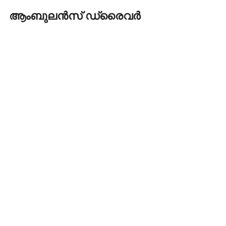
ആംബുലൻസ് ഡ്രൈവർ