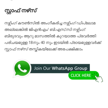
സ്റ്റാഫ് നഴ്‌സ്‌
നഴ്സിംഗ് കൗൺസിൽ അംഗീകരിച്ച നഴ്സിംഗ് ഡിപ്ലോമ
അല്ലെങ്കിൽ ജിഎൻഎം/ ബി.എസ്.സി നഴ്സിംഗ്
ബിരുദവും ആറു മാസത്തിൽ കുറയാത്ത പ്രവർത്തി
പരിചയമുള്ള 18നും 40 നും ഇടയിൽ പ്രായമുള്ളവർക്ക്
സ്റ്റാഫ് നഴ്‌സ്‌ തസ്തികയിലേക്ക് അപേക്ഷിക്കാം