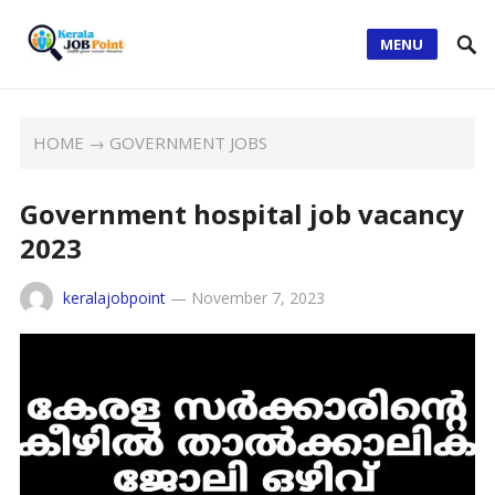
MENU
HOME
→
GOVERNMENT JOBS
Government hospital job vacancy
2023
keralajobpoint
—
November 7, 2023