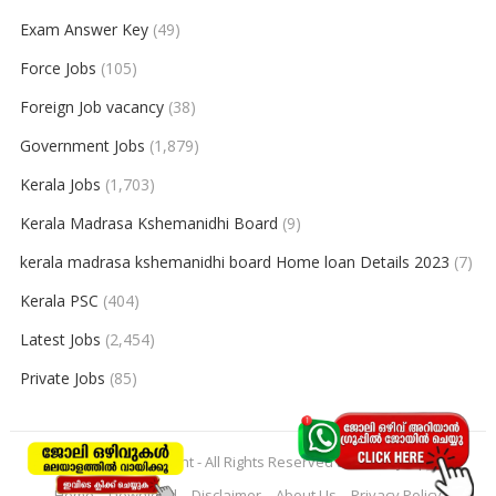
Exam Answer Key
(49)
Force Jobs
(105)
Foreign Job vacancy
(38)
Government Jobs
(1,879)
Kerala Jobs
(1,703)
Kerala Madrasa Kshemanidhi Board
(9)
kerala madrasa kshemanidhi board Home loan Details 2023
(7)
Kerala PSC
(404)
Latest Jobs
(2,454)
Private Jobs
(85)
© 2026
keralajobpoint
- All Rights Reserved to
Keralajobpoint
Home
Download
Disclaimer
About Us
Privacy Policy