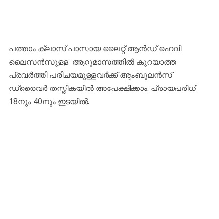
പത്താം ക്ലാസ് പാസായ ലൈറ്റ് ആൻഡ് ഹെവി
ലൈസൻസുള്ള ആറുമാസത്തിൽ കുറയാത്ത
പ്രവർത്തി പരിചയമുള്ളവർക്ക് ആംബുലൻസ്
ഡ്രൈവർ തസ്തികയിൽ അപേക്ഷിക്കാം. പ്രായപരിധി
18നും 40നും ഇടയിൽ.