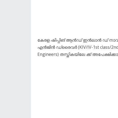
കേരള ഷിപ്പിങ് ആൻഡ് ഇൻലാൻ ഡ് നാവിഗേ
എൻജിൻ ഡ്രൈവർ (KIV/IV-1st class/2nd cla
Engineers) തസ്തികയിലേ ക്ക് അപേക്ഷിക്കാ