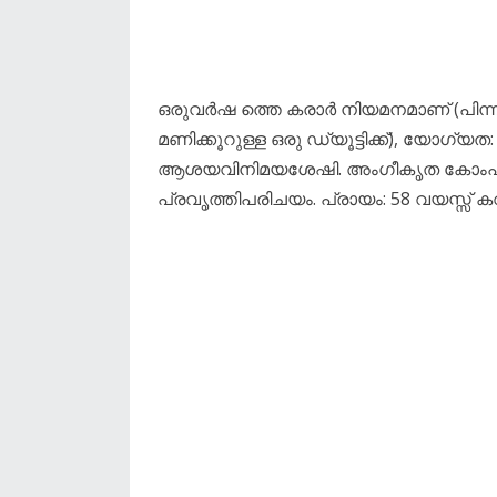
ഒരുവർഷ ത്തെ കരാർ നിയമനമാണ് (പിന്നീട് ന
മണിക്കൂറുള്ള ഒരു ഡ്യൂട്ടിക്ക്), യോഗ്യത
ആശയവിനിമയശേഷി. അംഗീകൃത കോംപിറ്റ
പ്രവൃത്തിപരിചയം. പ്രായം: 58 വയസ്സ് ക