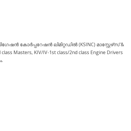
ഷൻ കോർപ്പറേഷൻ ലിമിറ്റഡിൽ (KSINC) മാസ്റ്റേഴ്‌സ് &
ss Masters, KIV/IV-1st class/2nd class Engine Drivers
ം.