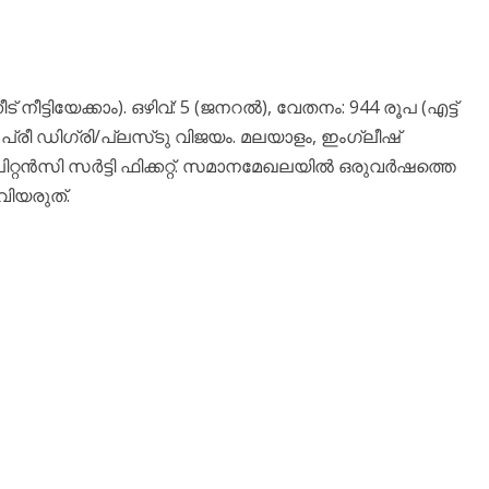
ീട്ടിയേക്കാം). ഒഴിവ്: 5 (ജനറൽ), വേതനം: 944 രൂപ (എട്ട്
: പ്രീ ഡിഗ്രി/പ്ലസ്‌ടു വിജയം. മലയാളം, ഇംഗ്ലീഷ്
ൻസി സർട്ടി ഫിക്കറ്റ്. സമാനമേഖലയിൽ ഒരുവർഷത്തെ
വിയരുത്.