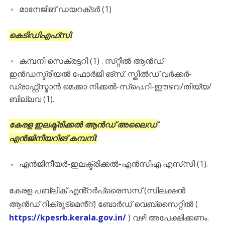
മാനേജിങ് ഡയറക്‌ടർ (1)
കെടിഡിഎഫ്‌സി
:
കമ്പനി സെക്രട്ടറി (1) . സ്‌റ്റീൽ ആൻഡ്
ഇൻഡസ്ട്രിയൽ ഫോർജി ങ്സ്: സ്കിൽഡ് വർക്കർ-
ഡ്രാഫ്റ്റ്സ്മാൻ മെക്കാ നിക്കൽ-സ്പെ.റി-ഈഴവ/തിയ്യ/
ബില്ലവ (1).
കേരള ഇലക്ട്രിക്കൽ ആൻഡ് അലൈഡ്
എൻജിനീയറിങ് കമ്പനി:
എൻജിനീയർ-ഇലക്ട്രിക്കൽ-എൻസിഎ എസ്‌സി (1).
കേരള പബ്ലിക് എൻ്റർപ്രൈസസ് (സിലക്ഷൻ
ആൻഡ് റിക്രൂട്‌മെൻ്റ്) ബോർഡ് വെബ്സൈറ്റിൽ (
https://kpesrb.kerala.gov.in/
) വഴി അപേക്ഷിക്കണം.