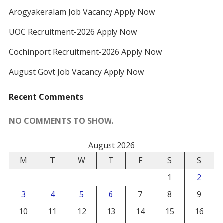
Arogyakeralam Job Vacancy Apply Now
UOC Recruitment-2026 Apply Now
Cochinport Recruitment-2026 Apply Now
August Govt Job Vacancy Apply Now
Recent Comments
NO COMMENTS TO SHOW.
August 2026
M
T
W
T
F
S
S
1
2
3
4
5
6
7
8
9
10
11
12
13
14
15
16