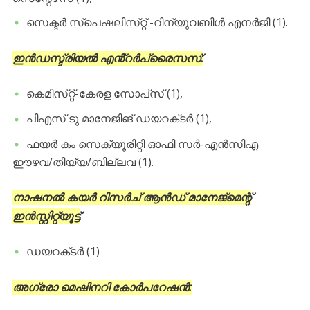
സെക്ടർ സ്പെഷലിസ്‌റ്റ് -റിന്യൂവബിൾ എനർജി (1).
ഇൻഡസ്ട്രിയൽ എൻ്റർപ്രൈസസ്:
കെമിസ്‌റ്റ്-കേരള സോപ്‌സ് (1),
പിഎസ് ടു മാനേജിങ് ഡയറക്‌ടർ (1),
ഫയർ കം സെക്യൂരിറ്റി ഓഫി സർ-എൻസിഎ
ഈഴവ/തിയ്യ/ബില്ലവ (1).
നാഷനൽ കയർ റിസർച് ആൻഡ് മാനേജ്‌മെന്റ്
ഇൻസ്റ്റിറ്റ്യൂട്ട്
:
ഡയറക്‌ടർ (1)
അഗ്രോ മെഷിനറി കോർപറേഷൻ: