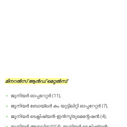
മിനറൽസ് ആൻഡ് മെറ്റൽസ്:
ജുനിയർ ഓപ്പറേറ്റർ (11),
ജൂനിയർ ബോയ്‌ലർ കം യുട്ടിലിറ്റി ഓപ്പറേറ്റർ (7),
ജൂനിയർ ടെക്ന‌ിഷ്യൻ-ഇൻസ്ട്രുമെന്റേഷൻ (4),
ജൂനിയർ അനലിസ്‌റ്റ് (4), ജൂനിയർ ടെക്നിഷ്യൻ-