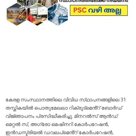
കേരള സംസ്ഥാനത്തിലെ വിവിധ സ്‌ഥാപനങ്ങളിലെ 31
തസ്തികയിൽ പൊതുമേഖലാ റിക്രൂട്‌മെൻ്റ് ബോർഡ്
വിജ്‌ഞാപനം പ്രസിദ്ധീകരിച്ചു. മിനറൽസ് ആൻഡ്
മെറ്റൽ സ്, അഗ്രോ മെഷിനറി കോർപറേഷൻ,
ഇൻഡസ്ട്രിയൽ ഡവലപ്‌മെൻ്റ് കോർപറേഷൻ,