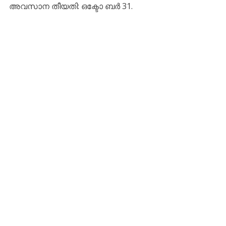
അവസാന തീയതി: ഒക്ടോ ബർ 31.