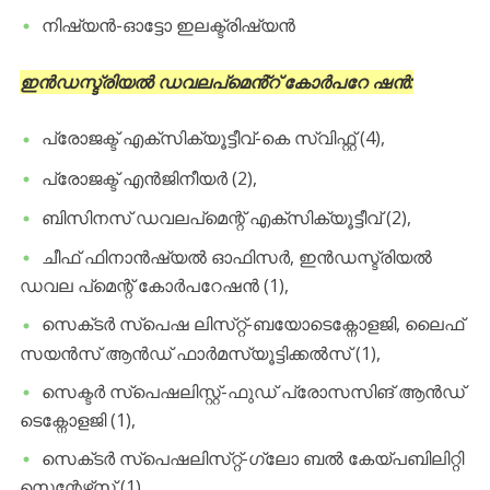
നിഷ്യൻ-ഓട്ടോ ഇലക്ട്രിഷ്യൻ
ഇൻഡസ്ട്രിയൽ ഡവലപ്മെൻ്റ് കോർപറേ ഷൻ:
പ്രോജക്ട് എക്‌സിക്യൂട്ടീവ്-കെ സ്വിഫ്റ്റ് (4),
പ്രോജക്ട് എൻജിനീയർ (2),
ബിസിനസ് ഡവലപ്മെന്റ് എക്സിക്യൂട്ടീവ് (2),
ചീഫ് ഫിനാൻഷ്യൽ ഓഫിസർ, ഇൻഡസ്ട്രിയൽ
ഡവല പ്മെന്റ് കോർപറേഷൻ (1),
സെക്‌ടർ സ്പെഷ ലിസ്‌റ്റ്-ബയോടെക്നോളജി, ലൈഫ്
സയൻസ് ആൻഡ് ഫാർമസ്യൂട്ടിക്കൽസ് (1),
സെക്ടർ സ്പെഷലിസ്റ്റ‌്-ഫുഡ് പ്രോസസിങ് ആൻഡ്
ടെക്നോളജി (1),
സെക്‌ടർ സ്പെഷലിസ്‌റ്റ്-ഗ്ലോ ബൽ കേയ്‌പബിലിറ്റി
സെന്റേഴ്‌സ് (1),