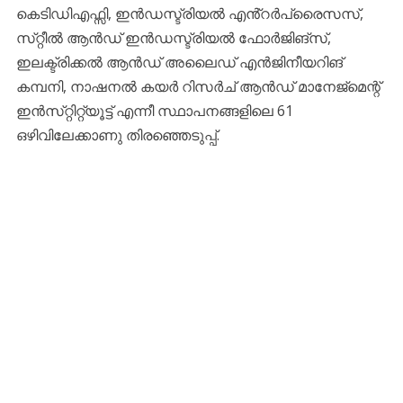
കെടിഡിഎഫ്സി, ഇൻഡസ്ട്രിയൽ എൻ്റർപ്രൈസസ്,
സ്‌റ്റീൽ ആൻഡ് ഇൻഡസ്ട്രിയൽ ഫോർജിങ്സ്,
ഇലക്ട്രിക്കൽ ആൻഡ് അലൈഡ് എൻജിനീയറിങ്
കമ്പനി, നാഷനൽ കയർ റിസർച് ആൻഡ് മാനേജ്‌മെന്റ്
ഇൻസ്‌റ്റിറ്റ്യൂട്ട് എന്നീ സ്ഥാപനങ്ങളിലെ 61
ഒഴിവിലേക്കാണു തിരഞ്ഞെടുപ്പ്.