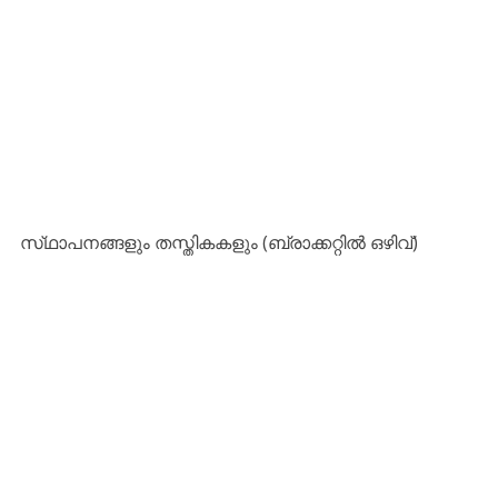
സ്‌ഥാപനങ്ങളും തസ്തികകളും (ബ്രാക്കറ്റിൽ ഒഴിവ്)