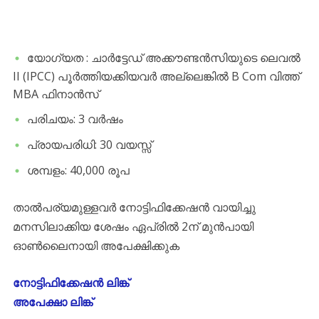
യോഗ്യത : ചാർട്ടേഡ് അക്കൗണ്ടൻസിയുടെ ലെവൽ
II (IPCC) പൂർത്തിയക്കിയവർ അല്ലെങ്കിൽ B Com വിത്ത്
MBA ഫിനാൻസ്
പരിചയം: 3 വർഷം
പ്രായപരിധി: 30 വയസ്സ്
ശമ്പളം: 40,000 രൂപ
താൽപര്യമുള്ളവർ നോട്ടിഫിക്കേഷൻ വായിച്ചു
മനസിലാക്കിയ ശേഷം ഏപ്രിൽ 2ന് മുൻപായി
ഓൺലൈനായി അപേക്ഷിക്കുക
നോട്ടിഫിക്കേഷൻ ലിങ്ക്
അപേക്ഷാ ലിങ്ക്