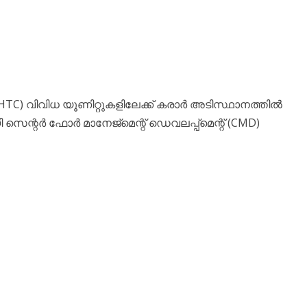
C) വിവിധ യൂണിറ്റുകളിലേക്ക് കരാർ അടിസ്ഥാനത്തിൽ
സെന്റർ ഫോർ മാനേജ്‌മെന്റ് ഡെവലപ്പ്മെന്റ് (CMD)