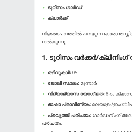
ടൂറിസം ഗാർഡ്
ക്ലാർക്ക്
വിജ്ഞാപനത്തിൽ പറയുന്ന ഓരോ തസ്തിക
നൽകുന്നു:
1. ടൂറിസം വർക്കർ/ക്ലീനിംഗ് സ്
ഒഴിവുകൾ:
05.
ജോലി സ്ഥലം:
മൂന്നാർ.
വിദ്യാഭ്യാസ യോഗ്യത:
8-ാം ക്ലാസ
ഭാഷാ പ്രാവീണ്യം:
മലയാളം/ഇംഗ്ലീഷ
പ്രവൃത്തി പരിചയം:
ഗാർഡനിംഗ് അല്ലെ
പരിചയം.