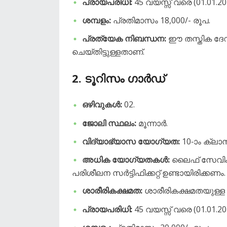
പ്രായപരിധി:
45 വയസ്സ് വരെ (01.01.20
ശമ്പളം:
പ്രതിമാസം 18,000/- രൂപ.
പ്രത്യേക നിബന്ധന:
ഈ തസ്തിക ദേവ
ചെയ്തിട്ടുള്ളതാണ്.
2. ടൂറിസം ഗാർഡ്
ഒഴിവുകൾ:
02.
ജോലി സ്ഥലം:
മൂന്നാർ.
വിദ്യാഭ്യാസ യോഗ്യത:
10-ാം ക്ലാ
അധിക യോഗ്യതകൾ:
ലൈഫ് സേവിംഗ് 
പരിശീലന സർട്ടിഫിക്കറ്റ് ഉണ്ടായിരിക്കണം.
ശാരീരികക്ഷമത:
ശാരീരികക്ഷമതയുള്ള
പ്രായപരിധി:
45 വയസ്സ് വരെ (01.01.20