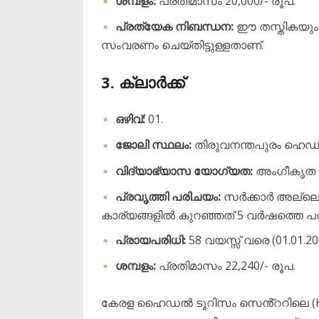
ശമ്പളം:
പ്രതിമാസം 20,000/- രൂപ.
പ്രത്യേക നിബന്ധന:
ഈ തസ്തികയും ദ
സംവരണം ചെയ്തിട്ടുള്ളതാണ്.
3. ക്ലാർക്ക്
ഒഴിവ്:
01.
ജോലി സ്ഥലം:
തിരുവനന്തപുരം ഹെഡ്
വിദ്യാഭ്യാസ യോഗ്യത:
അംഗീകൃത സ
പ്രവൃത്തി പരിചയം:
സർക്കാർ അല്ലെങ
കാര്യങ്ങളിൽ കുറഞ്ഞത് 5 വർഷത്തെ പ
പ്രായപരിധി:
58 വയസ്സ് വരെ (01.01.20
ശമ്പളം:
പ്രതിമാസം 22,240/- രൂപ.
​കേരള ഹൈഡൽ ടൂറിസം സെൻ്ററിലെ (