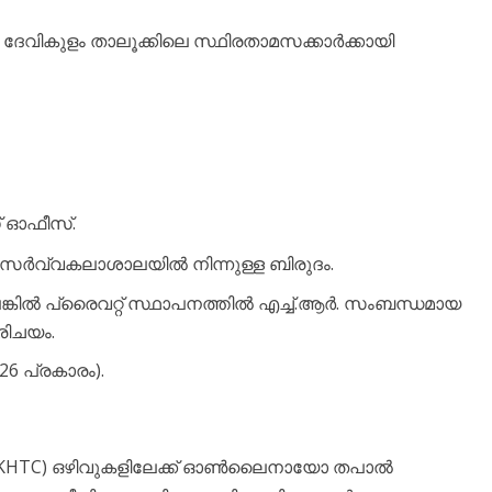
േവികുളം താലൂക്കിലെ സ്ഥിരതാമസക്കാർക്കായി
 ഓഫീസ്.
ർവ്വകലാശാലയിൽ നിന്നുള്ള ബിരുദം.
്കിൽ പ്രൈവറ്റ് സ്ഥാപനത്തിൽ എച്ച്.ആർ. സംബന്ധമായ
രിചയം.
26 പ്രകാരം).
KHTC) ഒഴിവുകളിലേക്ക് ഓൺലൈനായോ തപാൽ