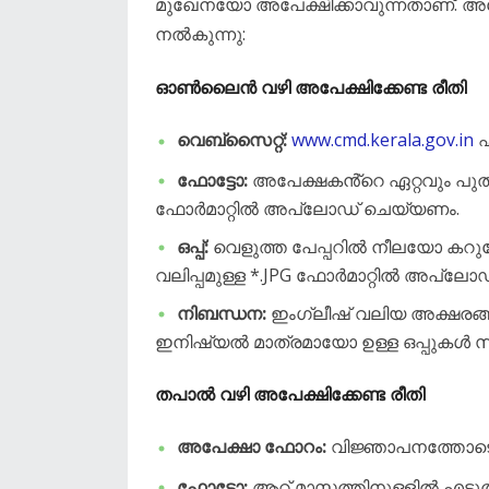
മുഖേനയോ അപേക്ഷിക്കാവുന്നതാണ്. അപേ
നൽകുന്നു:
ഓൺലൈൻ വഴി അപേക്ഷിക്കേണ്ട രീതി
വെബ്‌സൈറ്റ്:
www.cmd.kerala.gov.in
എ
ഫോട്ടോ:
അപേക്ഷകൻ്റെ ഏറ്റവും പുതി
ഫോർമാറ്റിൽ അപ്‌ലോഡ് ചെയ്യണം.
ഒപ്പ്:
വെളുത്ത പേപ്പറിൽ നീലയോ കറുപ്പ
വലിപ്പമുള്ള *.JPG ഫോർമാറ്റിൽ അപ്‌ല
നിബന്ധന:
ഇംഗ്ലീഷ് വലിയ അക്ഷരങ്
ഇനിഷ്യൽ മാത്രമായോ ഉള്ള ഒപ്പുകൾ സ
തപാൽ വഴി അപേക്ഷിക്കേണ്ട രീതി
അപേക്ഷാ ഫോറം:
വിജ്ഞാപനത്തോടൊപ്
ഫോട്ടോ:
ആറ് മാസത്തിനുള്ളിൽ എടു