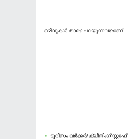
ഒഴിവുകൾ താഴെ പറയുന്നവയാണ്:
ടൂറിസം വർക്കർ/ക്ലീനിംഗ് സ്റ്റാഫ്