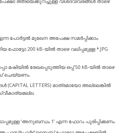
ക്ഷാ രീതിയെക്കുറിച്ചുള്ള വിശദവിവരങ്ങൾ താഴെ
ന്ന പോർട്ടൽ മുഖേന അപേക്ഷ സമർപ്പിക്കാം.
യ ഫോട്ടോ 200 kB-യിൽ താഴെ വലിപ്പമുള്ള *.JPG
ോ മഷിയിൽ രേഖപ്പെടുത്തിയ ഒപ്പ് 50 kB-യിൽ താഴെ
ോഡ് ചെയ്യണം.
ങൾ (CAPITAL LETTERS) മാത്രമായോ അല്ലെങ്കിൽ
്വീകാര്യമല്ല.
പമുള്ള ‘അനുബന്ധം 1’ എന്ന ഫോറം പൂരിപ്പിക്കണം.
ത്ത പാസ്‌പോർട്ട് സൈസ് ഫോട്ടോ അപേക്ഷയിൽ