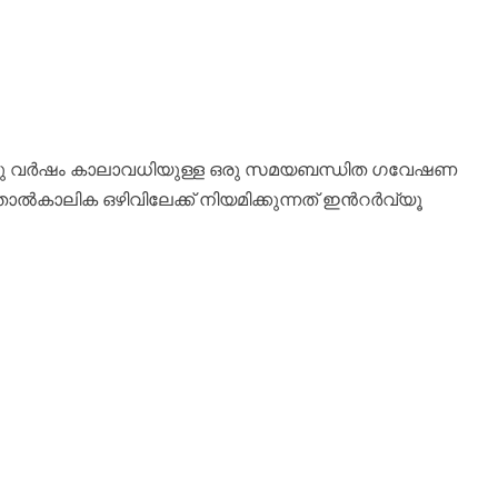
ു വർഷം കാലാവധിയുള്ള ഒരു സമയബന്ധിത ഗവേഷണ
 താൽകാലിക ഒഴിവിലേക്ക് നിയമിക്കുന്നത് ഇൻറർവ്യൂ