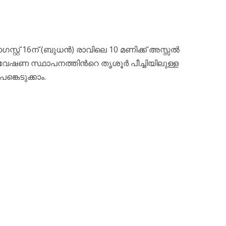
സ്റ്റ് 16ന് (ബുധൻ) രാവിലെ 10 മണിക്ക് അസ്സൽ
ഗവേഷണ സ്ഥാപനത്തിൻറെ തൃശൂർ പീച്ചിയിലുള്ള
്കെടുക്കാം.