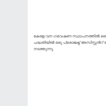
കേരള വന ഗവേഷണ സ്ഥാപനത്തിൽ ഒര
പദ്ധതിയിൽ ഒരു പ്രൊജക്ട് അസിസ്റ്റൻറ്
നടത്തുന്നു.