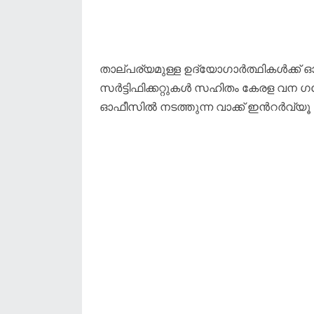
താല്പര്യമുള്ള ഉദ്യോഗാർത്ഥികൾക്ക് ഓഗ
സർട്ടിഫിക്കറ്റുകൾ സഹിതം കേരള വന 
ഓഫീസിൽ നടത്തുന്ന വാക്ക് ഇൻറർവ്യൂ പങ