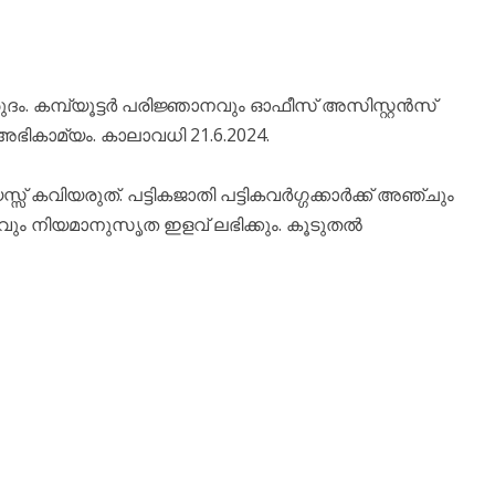
ം. കമ്പ്യൂട്ടർ പരിജ്ഞാനവും ഓഫീസ് അസിസ്റ്റൻസ്
ഭികാമ്യം. കാലാവധി 21.6.2024.
് കവിയരുത്. പട്ടികജാതി പട്ടികവർഗ്ഗക്കാർക്ക് അഞ്ചും
ുവർഷവും നിയമാനുസൃത ഇളവ് ലഭിക്കും. കൂടുതൽ