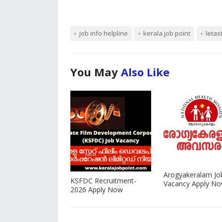
job info helpline
kerala job point
letas
You May
Also Like
Arogyakeralam Jo
KSFDC Recruitment-
Vacancy Apply N
2026 Apply Now