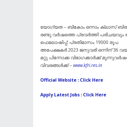
യോഗ്യത – ബികോം ഒന്നാം ക്ലാസ് ബിരുദ
രണ്ടു വർഷത്തെ പ്രവർത്തി പരിചയവും അ
ഫെലോഷിപ്പ്: പ്രതിമാസം 19000 രൂപ
അപേക്ഷകർ 2023 ജനുവരി ഒന്നിന് 36 വയസ്സ
മറ്റു പിന്നോക്ക വിഭാഗക്കാർക്ക് മൂന്ന
വിവരങ്ങൾക്ക് –
www.kfri.res.in
Official Website : Click Here
Apply Latest Jobs : Click Here