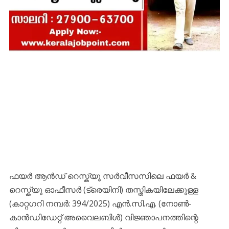
ഫയർ ആൻഡ് റെസ്ക്യൂ സർവീസസിലെ ഫയർ &
റെസ്ക്യൂ ഓഫീസർ (ട്രെയിനി) തസ്തികയിലേക്കുള്ള
(കാറ്റഗറി നമ്പർ: 394/2025) എൻ.സി.എ. (നോൺ-
കാൻഡിഡേറ്റ് അവൈലബിൾ) വിജ്ഞാപനത്തിന്റെ