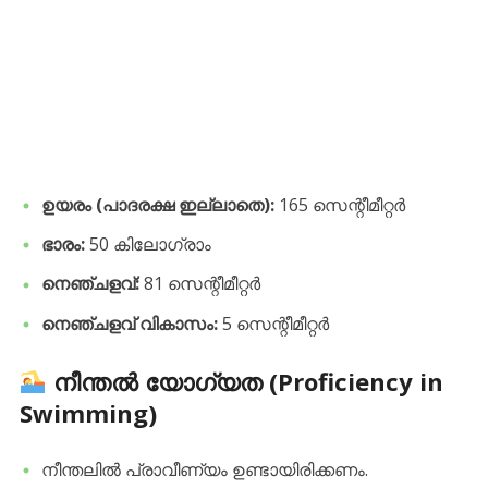
ഉയരം (പാദരക്ഷ ഇല്ലാതെ):
165 സെന്റീമീറ്റർ
ഭാരം:
50 കിലോഗ്രാം
നെഞ്ചളവ്:
81 സെന്റീമീറ്റർ
നെഞ്ചളവ് വികാസം:
5 സെന്റീമീറ്റർ
നീന്തൽ യോഗ്യത (Proficiency in
Swimming)
​നീന്തലിൽ പ്രാവീണ്യം ഉണ്ടായിരിക്കണം.