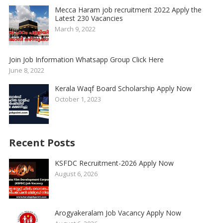
Mecca Haram job recruitment 2022 Apply the
Latest 230 Vacancies
March 9, 2022
Join Job Information Whatsapp Group Click Here
June 8, 2022
Kerala Waqf Board Scholarship Apply Now
October 1, 2023
Recent Posts
KSFDC Recruitment-2026 Apply Now
August 6, 2026
Arogyakeralam Job Vacancy Apply Now