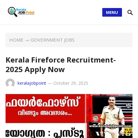
MENU
HOME
→
GOVERNMENT JOBS
Kerala Fireforce Recruitment-
2025 Apply Now
keralajobpoint
—
October 29, 2025