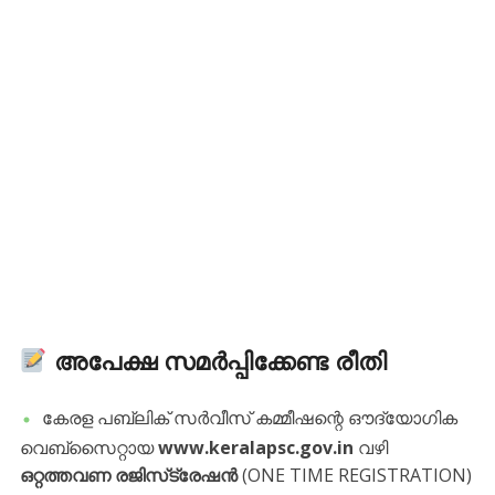
അപേക്ഷ സമർപ്പിക്കേണ്ട രീതി
​കേരള പബ്ലിക് സർവീസ് കമ്മീഷന്റെ ഔദ്യോഗിക
വെബ്സൈറ്റായ
www.keralapsc.gov.in
വഴി
ഒറ്റത്തവണ രജിസ്‌ട്രേഷൻ
(ONE TIME REGISTRATION)