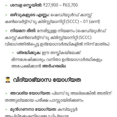
ശമ്പള സ്കെയിൽ:
₹27,900 – ₹63,700
ഒഴിവുകളുടെ എണ്ണം:
ഷെഡ്യൂൾഡ് കാസ്റ്റ്
കൺവെർട്ട്സ് ടു ക്രിസ്റ്റ്യാനിറ്റി (SCCC) – 01 (ഒന്ന്)
നിയമന രീതി:
നേരിട്ടുള്ള നിയമനം (ഷെഡ്യൂൾഡ്
കാസ്റ്റ് കൺവെർട്ട്സ് ടു ക്രിസ്റ്റ്യാനിറ്റി (SCCC)
വിഭാഗത്തിൽപ്പെട്ട ഉദ്യോഗാർത്ഥികളിൽ നിന്ന് മാത്രം)
ശ്രദ്ധിക്കുക:
ഈ തസ്തികയിലേക്ക്
ഭിന്നശേഷിക്കാരും വനിതാ ഉദ്യോഗാർത്ഥികളും
അപേക്ഷിക്കാൻ
അർഹരല്ല
വിദ്യാഭ്യാസ യോഗ്യത
അവശ്യ യോഗ്യത:
പ്ലസ് ടു അല്ലെങ്കിൽ അതിന്
തത്തുല്യമായ പരീക്ഷ പാസ്സായിരിക്കണം
മുൻഗണനാ യോഗ്യത:
കമ്പ്യൂട്ടർ
ആപ്ലിക്കേഷനിലുള്ള ഡിപ്ലോമ