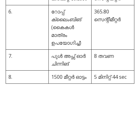
6.
റോപ്പ്
365.80
ക്ലൈംബിങ്
സെന്റീമീറ്റർ
(കൈകൾ
മാത്രം
ഉപയോഗിച്ച്)
7.
പുൾ അപ്സ് ഓർ
8 തവണ
ചിന്നിങ്
8.
1500 മീറ്റർ ഓട്ടം
5 മിനിറ്റ് 44 sec