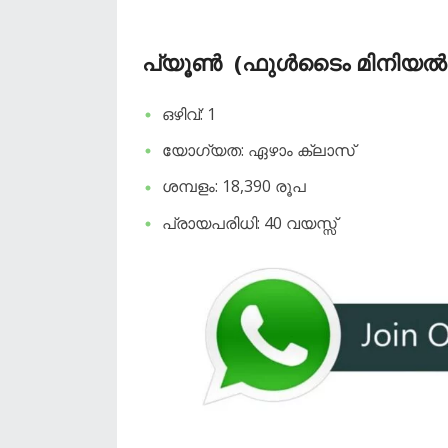
പ്യൂൺ (ഫുൾടൈം മിനിയൽ
ഒഴിവ്: 1
യോഗ്യത: ഏഴാം ക്ലാസ്
ശമ്പളം: 18,390 രൂപ
പ്രായപരിധി: 40 വയസ്സ്