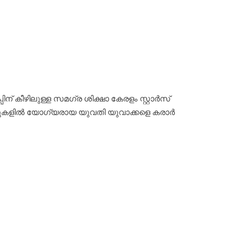
ന് കീഴിലുള്ള സമഗ്ര ശിക്ഷാ കേരളം സ്റ്റാർസ്
ഴിവുകളിൽ യോഗ്യരായ യുവതി യുവാക്കളെ കരാർ