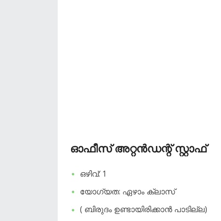
ഓഫീസ് അറ്റൻഡന്റ് സ്റ്റാഫ്
ഒഴിവ്: 1
യോഗ്യത: ഏഴാം ക്ലാസ്
( ബിരുദം ഉണ്ടായിരിക്കാൻ പാടില്ല)