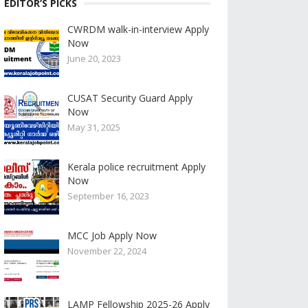
EDITOR’S PICKS
CWRDM walk-in-interview Apply
Now
June 20, 2023
CUSAT Security Guard Apply
Now
May 31, 2025
Kerala police recruitment Apply
Now
September 16, 2023
MCC Job Apply Now
November 22, 2024
LAMP Fellowship 2025-26 Apply