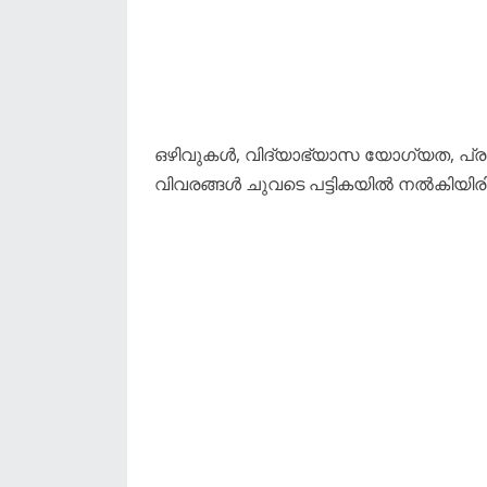
ഒഴിവുകൾ, വിദ്യാഭ്യാസ യോഗ്യത, പ്രാ
വിവരങ്ങൾ ചുവടെ പട്ടികയിൽ നൽകിയിരിക