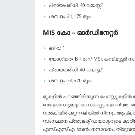
പ്രായപരിധി: 40 വയസ്സ്
ശമ്പളം: 21,175 രൂപ
MIS കോ – ഓർഡിനേറ്റർ
ഒഴിവ്: 1
യോഗ്യത: B Tech/ MSc കമ്പ്യൂട്ടർ
പ്രായപരിധി: 40 വയസ്സ്
ശമ്പളം: 24,520 രൂപ
മുകളിൽ പറഞ്ഞിരിക്കുന്ന പോസ്റ്റുകളി
ബയോഡേറ്റയും ബന്ധപ്പെട്ട യോഗ്യത തെള
നൽകിയിരിക്കുന്ന ലിങ്കിൽ നിന്നും 
സംസ്ഥാന പ്രോജക്ട് ഡയറക്ടറുടെ കാര
എസ്.എസ്.എ. ഭവൻ, നന്ദാവനം, തിരുവനന