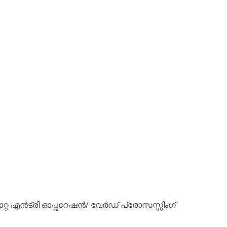
(ഡാറ്റ എൻട്രി ഓപ്പറേഷൻ/ വേർഡ് പ്രോസസ്സിംഗ്