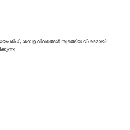
യപരിധി, ശമ്പള വിവരങ്ങൾ തുടങ്ങിയ വിശദമായി
്കുന്നു