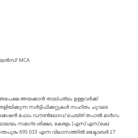
 സയൻസ്/ MCA
ൽ അപേക്ഷ അയക്കാൻ താല്പര്യം ഉള്ളവർക്ക്
ിയിക്കുന്ന സർട്ടിഫിക്കറ്റുകൾ സഹിതം ചുവടെ
ആപ്ലിക്കേഷൻ ഫോം ഡൗൺലോഡ് ചെയ്ത് തപാൽ മാർഗം
്യാലയം സമഗ്ര ശിക്ഷാ, കേരളം (എസ്.എസ്.കെ)
്തപുരം 695 033 എന്ന വിലാസത്തിൽ ഒക്ടോബർ 27