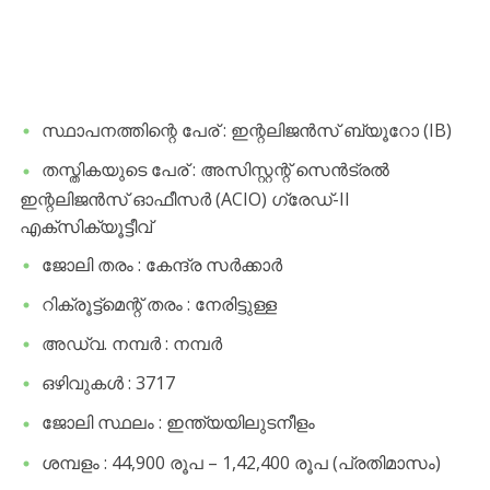
സ്ഥാപനത്തിന്റെ പേര് : ഇന്റലിജൻസ് ബ്യൂറോ (IB)
തസ്തികയുടെ പേര് : അസിസ്റ്റന്റ് സെൻട്രൽ
ഇന്റലിജൻസ് ഓഫീസർ (ACIO) ഗ്രേഡ്-II
എക്സിക്യൂട്ടീവ്
ജോലി തരം : കേന്ദ്ര സർക്കാർ
റിക്രൂട്ട്മെന്റ് തരം : നേരിട്ടുള്ള
അഡ്വ. നമ്പർ : നമ്പർ
ഒഴിവുകൾ : 3717
ജോലി സ്ഥലം : ഇന്ത്യയിലുടനീളം
ശമ്പളം : 44,900 രൂപ – 1,42,400 രൂപ (പ്രതിമാസം)