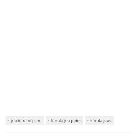
job info helpline
kerala job point
kerala jobs