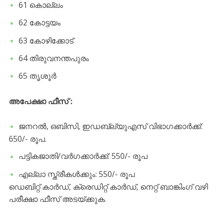
61 കൊല്ലം
62 കോട്ടയം
63 കോഴിക്കോട്
64 തിരുവനന്തപുരം
65 തൃശൂർ
അപേക്ഷാ ഫീസ് :
ജനറൽ, ഒബിസി, ഇഡബ്ല്യുഎസ് വിഭാഗക്കാർക്ക്:
650/- രൂപ.
പട്ടികജാതി/വർഗക്കാർക്ക്: 550/- രൂപ
എല്ലാ സ്ത്രീകൾക്കും: 550/- രൂപ
ഡെബിറ്റ് കാർഡ്, ക്രെഡിറ്റ് കാർഡ്, നെറ്റ് ബാങ്കിംഗ് വഴി
പരീക്ഷാ ഫീസ് അടയ്ക്കുക.