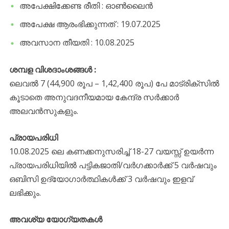
അപേക്ഷിക്കേണ്ട രീതി : ഓൺലൈൻ
അപേക്ഷ ആരംഭിക്കുന്നത് : 19.07.2025
അവസാന തീയതി : 10.08.2025
ശമ്പള വിശദാംശങ്ങൾ :
ലെവൽ 7 (44,900 രൂപ – 1,42,400 രൂപ) പേ മാട്രിക്സിൽ
കൂടാതെ അനുവദനീയമായ കേന്ദ്ര സർക്കാർ
അലവൻസുകളും.
പ്രായപരിധി
10.08.2025 ലെ കണക്കനുസരിച്ച് 18-27 വയസ്സ് ഉയർന്ന
പ്രായപരിധിയിൽ പട്ടികജാതി/വർഗക്കാർക്ക് 5 വർഷവും
ഒബിസി ഉദ്യോഗാർത്ഥികൾക്ക് 3 വർഷവും ഇളവ്
ലഭിക്കും.
അവശ്യ യോഗ്യതകൾ