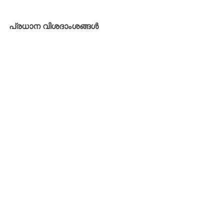
പ്രധാന വിശദാംശങ്ങൾ