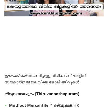
ഈയാഴ്ചയിൽ വന്നിട്ടുള്ള വിവിധ ജില്ലകളിൽ
സ്വകാര്യ മേഖലയിലെ ജോലി ഒഴിവുകൾ
തിരുവനന്തപുരം (Thiruvananthapuram)
Muthoot Mercantile:
*
ഒഴിവുകൾ:
HR