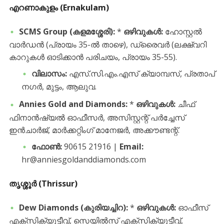
എറണാകുളം (Ernakulam)
SCMS Group (കളമശ്ശേരി):
*
ഒഴിവുകൾ:
ഹോസ്റ്റൽ
വാർഡൻ (പ്രായം 35-ൽ താഴെ), ഡ്രൈവർ (ലക്ഷ്വറി
കാറുകൾ ഓടിക്കാൻ പരിചയം, പ്രായം 35-55).
വിലാസം:
എസ്‌.സി.എം.എസ് ക്യാമ്പസ്, പ്രതാപ്
നഗർ, മുട്ടം, ആലുവ.
Annies Gold and Diamonds:
*
ഒഴിവുകൾ:
ചീഫ്
ഫിനാൻഷ്യൽ ഓഫീസർ, അസിസ്റ്റന്റ് പർച്ചേസ്
ഇൻചാർജ്, മാർക്കറ്റിംഗ് മാനേജർ, അക്കൗണ്ടന്റ്.
ഫോൺ:
90615 21916 |
Email:
hr@anniesgoldanddiamonds.com
തൃശ്ശൂർ (Thrissur)
Dew Diamonds (കുരിയച്ചിറ):
*
ഒഴിവുകൾ:
ഓഫീസ്
എക്സിക്യൂട്ടീവ്, സെയിൽസ് എക്സിക്യൂട്ടീവ്,