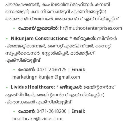
പ്രൊഫഷണൽ, കംപ്ലയൻസ് ഓഫീസർ, കമ്പനി
സെക്രട്ടറി, കമ്പനി സെക്രട്ടറി എക്സിക്യൂട്ടീവ്,
അക്കൗണ്ട്സ് മാനേജർ, അക്കൗണ്ട്സ് എക്സിക്യൂട്ടീവ്.
ഫോൺ/ഇമെയിൽ:
hr@muthootenterprises.com
Nikunjam Constructions:
*
ഒഴിവുകൾ:
സീനിയർ
പ്രോജക്ട് മാനേജർ, സൈറ്റ് എഞ്ചിനീയർ, സൈറ്റ്
സൂപ്പർവൈസർ, സ്റ്റോർകീപ്പർ, മാർക്കറ്റിംഗ്
എക്സിക്യൂട്ടീവ്.
ഫോൺ:
0471-2436175 |
Email:
marketingnikunjam@gmail.com
Lividus Healthcare:
*
ഒഴിവുകൾ:
മെയിന്റനൻസ്
എഞ്ചിനീയർ, മെയിന്റനൻസ് എക്സിക്യൂട്ടീവ്,
പ്രൊഡക്ഷൻ എക്സിക്യൂട്ടീവ്.
ഫോൺ:
0471-2618200 |
Email:
healthcare@lividus.com