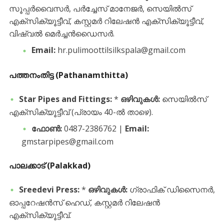
സൂപ്പർവൈസർ, പർച്ചേസ് മാനേജർ, സെയിൽസ്
എക്സിക്യൂട്ടീവ്, കസ്റ്റമർ റിലേഷൻ എക്സിക്യൂട്ടീവ്,
വിഷ്വൽ മെർച്ചൻഡൈസർ.
Email:
hr.pulimoottilsilkspala@gmail.com
പത്തനംതിട്ട (Pathanamthitta)
Star Pipes and Fittings:
*
ഒഴിവുകൾ:
സെയിൽസ്
എക്സിക്യൂട്ടീവ് (പ്രായം 40-ൽ താഴെ).
ഫോൺ:
0487-2386762 |
Email:
gmstarpipes@gmail.com
പാലക്കാട് (Palakkad)
Sreedevi Press:
*
ഒഴിവുകൾ:
ഗ്രാഫിക് ഡിസൈനർ,
ഓപ്പറേഷൻസ് ഹെഡ്, കസ്റ്റമർ റിലേഷൻ
എക്സിക്യൂട്ടീവ്.