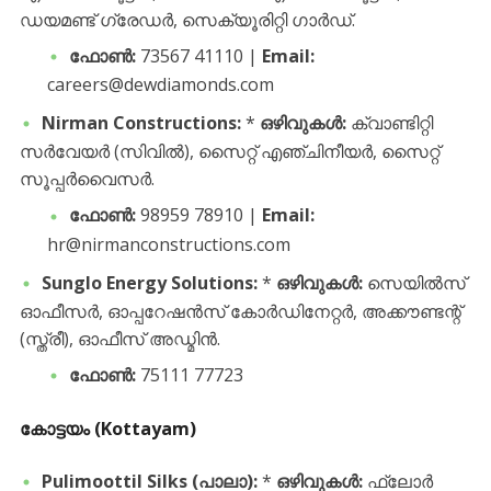
ഡയമണ്ട് ഗ്രേഡർ, സെക്യൂരിറ്റി ഗാർഡ്.
ഫോൺ:
73567 41110 |
Email:
careers@dewdiamonds.com
Nirman Constructions:
*
ഒഴിവുകൾ:
ക്വാണ്ടിറ്റി
സർവേയർ (സിവിൽ), സൈറ്റ് എഞ്ചിനീയർ, സൈറ്റ്
സൂപ്പർവൈസർ.
ഫോൺ:
98959 78910 |
Email:
hr@nirmanconstructions.com
Sunglo Energy Solutions:
*
ഒഴിവുകൾ:
സെയിൽസ്
ഓഫീസർ, ഓപ്പറേഷൻസ് കോർഡിനേറ്റർ, അക്കൗണ്ടന്റ്
(സ്ത്രീ), ഓഫീസ് അഡ്മിൻ.
ഫോൺ:
75111 77723
കോട്ടയം (Kottayam)
Pulimoottil Silks (പാലാ):
*
ഒഴിവുകൾ:
ഫ്ലോർ