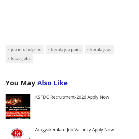
job info helpline
kerala job point
kerala jobs
letast jobs
You May
Also Like
KSFDC Recruitment-2026 Apply Now
Arogyakeralam Job Vacancy Apply Now