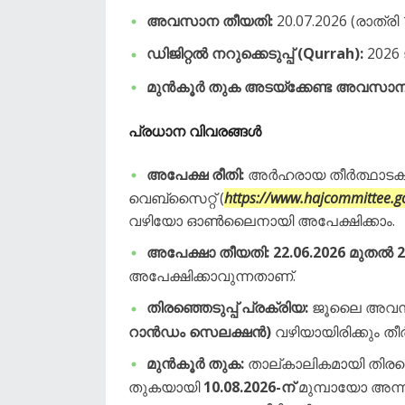
അവസാന തീയതി:
20.07.2026 (രാത്രി
ഡിജിറ്റൽ നറുക്കെടുപ്പ് (Qurrah):
2026
മുൻകൂർ തുക അടയ്‌ക്കേണ്ട അവസാന
പ്രധാന വിവരങ്ങൾ
അപേക്ഷ രീതി:
അർഹരായ തീർത്ഥാടകർക്
വെബ്‌സൈറ്റ് (
https://www.hajcommittee.go
വഴിയോ ഓൺലൈനായി അപേക്ഷിക്കാം.
അപേക്ഷാ തീയതി:
22.06.2026 മുതൽ 2
അപേക്ഷിക്കാവുന്നതാണ്.
തിരഞ്ഞെടുപ്പ് പ്രക്രിയ:
ജൂലൈ അവസാന
റാൻഡം സെലക്ഷൻ)
വഴിയായിരിക്കും തീ
മുൻകൂർ തുക:
താല്കാലികമായി തിരഞ്ഞ
തുകയായി
10.08.2026-ന്
മുമ്പായോ അന്