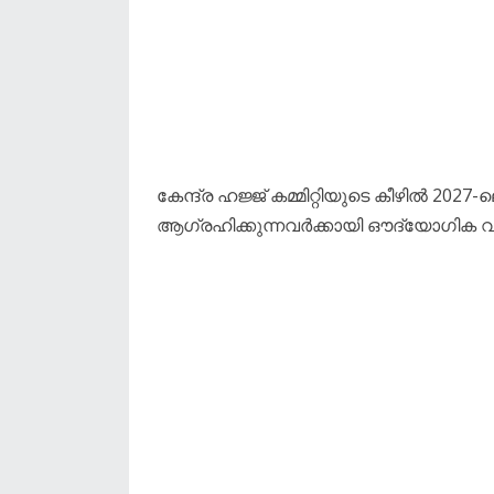
കേന്ദ്ര ഹജ്ജ് കമ്മിറ്റിയുടെ കീഴിൽ 202
ആഗ്രഹിക്കുന്നവർക്കായി ഔദ്യോഗിക വിജ