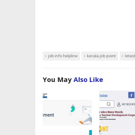
job info helpline
kerala job point
letas
You May
Also Like