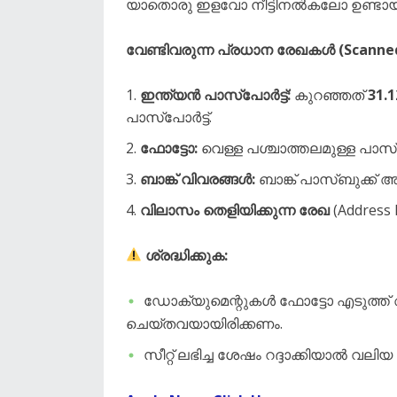
യാതൊരു ഇളവോ നീട്ടിനൽകലോ ഉണ്ടായിര
വേണ്ടിവരുന്ന പ്രധാന രേഖകൾ (Scanned
ഇന്ത്യൻ പാസ്‌പോർട്ട്:
കുറഞ്ഞത്
31.1
പാസ്‌പോർട്ട്.
ഫോട്ടോ:
വെള്ള പശ്ചാത്തലമുള്ള പാസ്
ബാങ്ക് വിവരങ്ങൾ:
ബാങ്ക് പാസ്‌ബുക്ക്
വിലാസം തെളിയിക്കുന്ന രേഖ
(Address 
ശ്രദ്ധിക്കുക:
​ഡോക്യുമെന്റുകൾ ഫോട്ടോ എടുത്ത്
ചെയ്തവയായിരിക്കണം.
​സീറ്റ് ലഭിച്ച ശേഷം റദ്ദാക്കിയാൽ വ