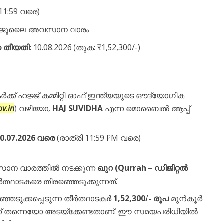
 11:59 വരെ)
 ജൂലൈ അവസാന വാരം
 തീയതി:
10.08.2026 (തുക: ₹1,52,300/-)
ക് ഹജ്ജ് കമ്മിറ്റി ഓഫ് ഇന്ത്യയുടെ ഔദ്യോഗിക
v.in
) വഴിയോ,
HAJ SUVIDHA
എന്ന മൊബൈൽ ആപ്പ്
0.07.2026 വരെ
(രാത്രി 11:59 PM വരെ)
 വാരത്തിൽ നടക്കുന്ന
ഖുറ (Qurrah – ഡിജിറ്റൽ
ർത്ഥാടകരെ തിരഞ്ഞെടുക്കുന്നത്.
െടുക്കപ്പെടുന്ന തീർത്ഥാടകർ
1,52,300/- രൂപ
മുൻകൂർ
ന് തന്നെയോ അടയ്‌ക്കേണ്ടതാണ്. ഈ സമയപരിധിയിൽ