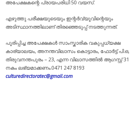
അപേക്ഷകന്റെ പ്രായപരിധി 50 വയസ്.
എഴുത്തു പരീക്ഷയുടെയും ഇന്റർവ്യൂവിന്റെയും
അടിസ്ഥാനത്തിലാണ് തിരഞ്ഞെടുപ്പ് നടത്തുന്നത്.
പൂരിപ്പിച്ച അപേക്ഷകൾ സാംസ്കാരിക വകുപ്പധ്യക്ഷ
കാര്യാലയം, അനന്തവിലാസം കൊട്ടാരം, ഫോർട്ട് പി.ഒ,
തിരുവനന്തപുരം – 23, എന്ന വിലാസത്തിൽ ആഗസ്റ്റ് 31
നകം ലഭ്യമാക്കണം.0471 247 8193
culturedirectoratec@gmail.com