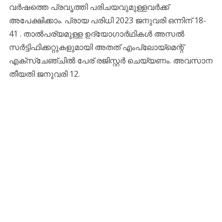
വർഷത്തെ പ്രവൃത്തി പരിചയവുമുള്ളവർക്ക്
അപേക്ഷിക്കാം. പ്രായ പരിധി 2023 ജനുവരി ഒന്നിന് 18-
41 . താൽപര്യമുള്ള ഉദ്യോഗാർഥികൾ അസൽ
സർട്ടിഫിക്കറ്റുകളുമായി അതത് എംപ്ലോയ്‌മെന്റ്
എക്‌സ്‌ചേഞ്ചിൽ പേര് രജിസ്റ്റർ ചെയ്യണം. അവസാന
തീയതി ജനുവരി 12.