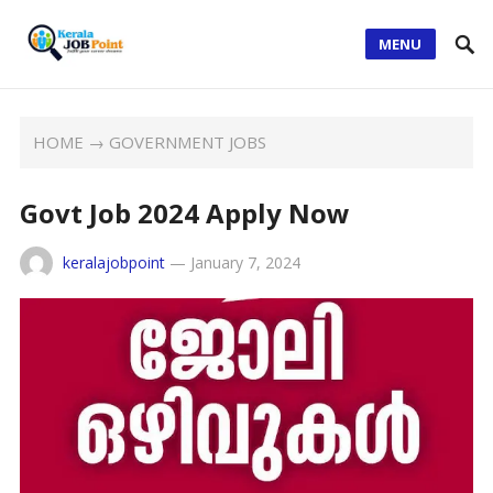
MENU
HOME
→
GOVERNMENT JOBS
Govt Job 2024 Apply Now
keralajobpoint
—
January 7, 2024