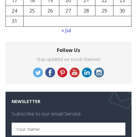
17
18
19
20
21
22
23
24
25
26
27
28
29
30
31
« Jul
Follow Us
Stay updated via social channels
NEWSLETTER
Subscribe to our email Service.