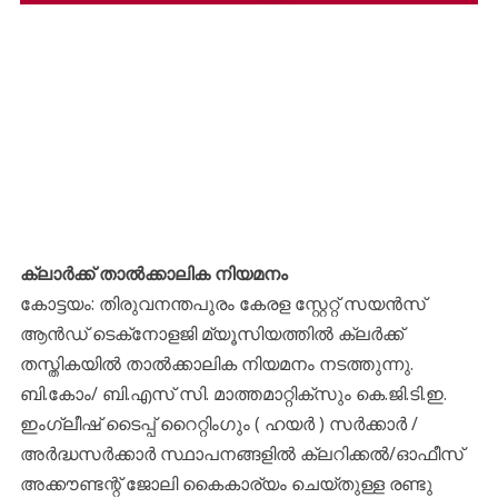
ക്ലാര്‍ക്ക് താൽക്കാലിക നിയമനം
കോട്ടയം: തിരുവനന്തപുരം കേരള സ്റ്റേറ്റ് സയൻസ്
ആൻഡ് ടെക്‌നോളജി മ്യൂസിയത്തിൽ ക്ലർക്ക്
തസ്തികയിൽ താൽക്കാലിക നിയമനം നടത്തുന്നു.
ബി.കോം/ ബി.എസ് സി. മാത്തമാറ്റിക്‌സും കെ.ജി.ടി.ഇ.
ഇംഗ്ലീഷ് ടൈപ്പ് റൈറ്റിംഗും ( ഹയർ ) സർക്കാർ /
അർദ്ധസർക്കാർ സ്ഥാപനങ്ങളിൽ ക്ലറിക്കൽ/ഓഫീസ്
അക്കൗണ്ടന്റ് ജോലി കൈകാര്യം ചെയ്തുള്ള രണ്ടു