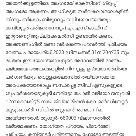
അയല്‍ക്കൂട്ടത്തിലെ അംഗമോ/ ഓക്‌സിലറി ഗ്രൂപ്പ്
അംഗമോ ആകണം. അംഗീകൃത സര്‍വകലാശാലകളില്‍
നിന്നും ബികോം ബിരുദവും ടാലി യോഗ്യതയും
കമ്പ്യൂട്ടര്‍ പരിജ്ഞാനവും (എംഎസ് ഓഫീസ്,
ഇന്റര്‍നെറ്റ് ആപ്ലിക്കേഷന്‍സ്) ഉണ്ടായിരിക്കണം.
അക്കൗണ്ടിംഗില്‍ രണ്ടു വര്‍ഷത്തെ പ്രവര്‍ത്തി പരിചയം
വേണം. പ്രായപരിധി 2023 ഡിസംബര്‍ 31ന് 20ന് 35 നും
മധ്യേ. ഈ യോഗ്യതകളുടെ അഭാവത്തില്‍ മാത്രം
ലഭ്യമായ അപേക്ഷകളില്‍ നിന്നുള്ള ഉദ്യോഗാര്‍ഥിയെ
പരിഗണിക്കും. വെള്ളക്കടലാസില്‍ തയ്യാറാക്കിയ
അപേക്ഷയോടൊപ്പം ബന്ധപ്പെട്ട സിഡിഎസുകളുടെ
ശുപാര്‍ശയോടുകൂടി നേരിട്ടോ തപാല്‍ വഴിയോ ജനുവരി
12ന് വൈകിട്ട് 5 നകം ജില്ലാ മിഷന്‍ കോ-ഓര്‍ഡിനേറ്റര്‍,
കുടുംബശ്രീ, സിവില്‍ സ്റ്റേഷന്‍, രണ്ടാം നില,
അയ്യന്തോള്‍, തൃശൂര്‍- 680003 വിലാസത്തില്‍
ലഭ്യമാക്കണം. യോഗ്യത, പ്രായം, പ്രവര്‍ത്തി
പരിചയം, കമ്പ്യൂട്ടര്‍ പരിജ്ഞാനം, ഫോട്ടോ അടങ്ങിയ