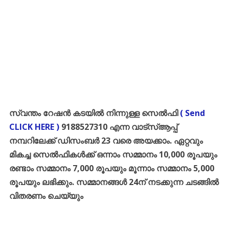
സ്വന്തം റേഷൻ കടയിൽ നിന്നുള്ള സെൽഫി
( Send
CLICK HERE )
9188527310 എന്ന വാട്സ്ആപ്പ്
നമ്പറിലേക്ക് ഡിസംബർ 23 വരെ അയക്കാം. ഏറ്റവും
മികച്ച സെൽഫികൾക്ക് ഒന്നാം സമ്മാനം 10,000 രൂപയും
രണ്ടാം സമ്മാനം 7,000 രൂപയും മൂന്നാം സമ്മാനം 5,000
രൂപയും ലഭിക്കും. സമ്മാനങ്ങൾ 24ന് നടക്കുന്ന ചടങ്ങിൽ
വിതരണം ചെയ്യും