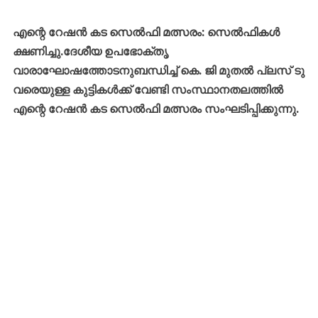
എന്റെ റേഷൻ കട സെൽഫി മത്സരം: സെൽഫികൾ
ക്ഷണിച്ചു.ദേശീയ ഉപഭോക്തൃ
വാരാഘോഷത്തോടനുബന്ധിച്ച് കെ. ജി മുതൽ പ്ലസ് ടു
വരെയുള്ള കുട്ടികൾക്ക് വേണ്ടി സംസ്ഥാനതലത്തിൽ
എന്റെ റേഷൻ കട സെൽഫി മത്സരം സംഘടിപ്പിക്കുന്നു.