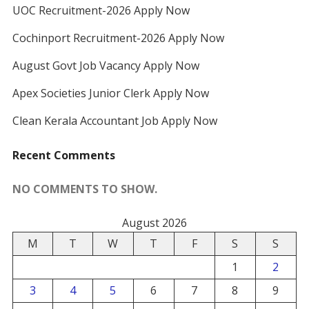
UOC Recruitment-2026 Apply Now
Cochinport Recruitment-2026 Apply Now
August Govt Job Vacancy Apply Now
Apex Societies Junior Clerk Apply Now
Clean Kerala Accountant Job Apply Now
Recent Comments
NO COMMENTS TO SHOW.
August 2026
M
T
W
T
F
S
S
1
2
3
4
5
6
7
8
9