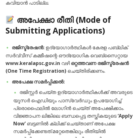
കവിയാൻ പാടില്ല.
അപേക്ഷാ രീതി (Mode of
Submitting Applications)
രജിസ്ട്രേഷൻ:
ഉദ്യോഗാർത്ഥികൾ കേരള പബ്ലിക്
സർവ്വീസ് കമ്മീഷന്റെ ഔദ്യോഗിക വെബ്സൈറ്റായ
www.keralapsc.gov.in
വഴി
ഒറ്റത്തവണ രജിസ്ട്രേഷൻ
(One Time Registration)
ചെയ്തിരിക്കണം.
അപേക്ഷ സമർപ്പിക്കൽ:
​രജിസ്റ്റർ ചെയ്ത ഉദ്യോഗാർത്ഥികൾക്ക് അവരുടെ
യൂസർ ഐഡിയും പാസ്‌വേർഡും ഉപയോഗിച്ച്
പ്രൊഫൈലിൽ ലോഗിൻ ചെയ്ത് അപേക്ഷിക്കാം.​
വിജ്ഞാപന ലിങ്കിലെ ബന്ധപ്പെട്ട തസ്തികയുടെ
‘Apply
Now’
ബട്ടണിൽ ക്ലിക്ക് ചെയ്താണ് അപേക്ഷ
സമർപ്പിക്കേണ്ടത്.​മറ്റേതെങ്കിലും രീതിയിൽ