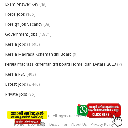
Exam Answer Key
(49)
Force Jobs
(105)
Foreign Job vacancy
(38)
Government Jobs
(1,871)
Kerala Jobs
(1,695)
Kerala Madrasa Kshemanidhi Board
(9)
kerala madrasa kshemanidhi board Home loan Details 2023
(7)
Kerala PSC
(403)
Latest Jobs
(2,446)
Private Jobs
(85)
© 2026
keralajobpoint
- All Rights Reserved to
Keralajobpoint
Home
Download
Disclaimer
About Us
Privacy Policy