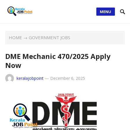
MENU
HOME
→
GOVERNMENT JOBS
DME Mechanic 470/2025 Apply
Now
keralajobpoint
—
December 6, 2025