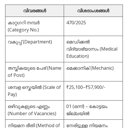
വിവരങ്ങൾ
വിശദാംശങ്ങൾ
കാറ്റഗറി നമ്പർ
470/2025
(Category No.)
വകുപ്പ് (Department)
മെഡിക്കൽ
വിദ്യാഭ്യാസം (Medical
Education)
തസ്തികയുടെ പേര് (Name
മെക്കാനിക് (Mechanic)
of Post)
ശമ്പള സ്കെയിൽ (Scale of
₹25,100–₹57,900/-
Pay)
ഒഴിവുകളുടെ എണ്ണം
01 (ഒന്ന്) – കോട്ടയം
(Number of Vacancies)
ജില്ലയിൽ
നിയമന രീതി (Method of
നേരിട്ടുള്ള നിയമനം