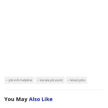
job info helpline
kerala job point
letast jobs
You May
Also Like