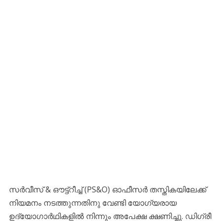
സർവീസ് & ഔട്ട്റീച്ച് (PS&O) ഓഫീസർ തസ്തികയിലേക്ക്
നിയമനം നടത്തുന്നതിനു വേണ്ടി യോഗ്യരായ
ഉദ്യോഗാര്‍ഥികളില്‍ നിന്നും അപേക്ഷ ക്ഷണിച്ചു. ഡിഗ്രീ