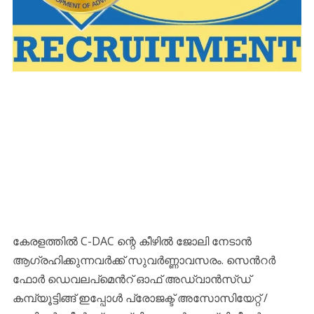
കേരളത്തില്‍ C-DAC ന്റെ കീഴിൽ ജോലി നേടാന്‍
ആഗ്രഹിക്കുന്നവര്‍ക്ക് സുവര്‍ണ്ണാവസരം. സെൻറർ
ഫോർ ഡെവലപ്മെൻറ് ഓഫ് അഡ്വാൻസ്ഡ്
കമ്പ്യൂട്ടിങ്ങ് ഇപ്പോള്‍ പ്രോജക്ട് അസോസിയേറ്റ് /