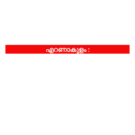
എറണാകുളം :