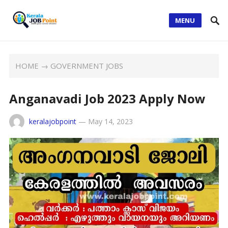
MENU
HOME
→
GOVERNMENT JOBS
Anganavadi Job 2023 Apply Now
keralajobpoint
—
May 14, 2023