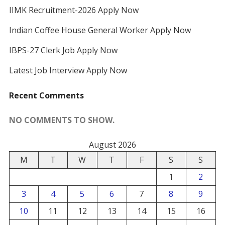
IIMK Recruitment-2026 Apply Now
Indian Coffee House General Worker Apply Now
IBPS-27 Clerk Job Apply Now
Latest Job Interview Apply Now
Recent Comments
NO COMMENTS TO SHOW.
August 2026
M
T
W
T
F
S
S
1
2
3
4
5
6
7
8
9
10
11
12
13
14
15
16