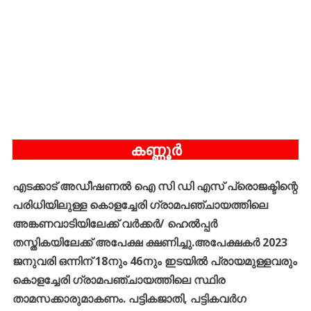
കണ്ണൂർ
എടക്കാട്
അഡീഷണൽ
ഐ
സി
ഡി
എസ്
പ്രൊജക്ടിന്റെ
പരിധിയിലുള്ള
കൊളച്ചേരി
ഗ്രാമപഞ്ചായത്തിലെ
അങ്കണവാടിയിലേക്ക്
വർക്കർ
/
ഹെൽപ്പർ
തസ്തികയിലേക്ക്
അപേക്ഷ
ക്ഷണിച്ചു
.
അപേക്ഷകർ
2023
ജനുവരി
ഒന്നിന്
18
നും
46
നും
ഇടയിൽ
പ്രായമുള്ളവരും
കൊളച്ചേരി
ഗ്രാമപഞ്ചായത്തിലെ
സ്ഥിര
താമസക്കാരുമാകണം
.
പട്ടികജാതി
,
പട്ടികവർഗ