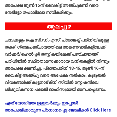
അപേക്ഷ
ജൂൺ
15
ന്
വൈകിട്ട്
അഞ്ചുമണി
വരെ
നേരിട്ടോ
തപാലിലോ
സ്വീകരിക്കും
.
ആലപ്പുഴ
ചമ്പക്കുളം
ഐ
.
സി
.
ഡി
.
എസ്
.
പ്രോജക്ട്
പരിധിയിലുള്ള
തകഴി
ഗ്രാമപഞ്ചായത്തിലെ
അങ്കണവാടികളിലേക്ക്
വർക്കർ
/
ഹെൽപ്പർ
തസ്തികയിലേക്ക്
പഞ്ചായത്ത്
പരിധിയിൽ
സ്ഥിരതാമസക്കാരായ
വനിതകളിൽ
നിന്നും
അപേക്ഷ
ക്ഷണിച്ചു
.
പ്രായപരിധി
18-46.
ജൂൺ
16-
ന്
വൈകിട്ട്
അഞ്ചു
വരെ
അപേക്ഷ
നൽകാം
.
കൂടുതൽ
വിവരങ്ങൾക്ക്
കുട്ടനാട്
മിനി
സിവിൽ
സ്റ്റേഷനിലെ
ശിശുവികസന
പദ്ധതി
ഓഫീസുമായി
ബന്ധപ്പെടണം
.
ഏത് യോഗ്യത ഉള്ളവർക്കും ഇപ്പോൾ
അപേക്ഷിക്കാവുന്ന പ്രധാനപ്പെട്ട ജോലികൾ Click Here