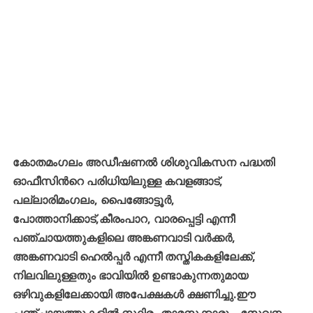
കോതമംഗലം
അഡീഷണല്‍
ശിശുവികസന
പദ്ധതി
ഓഫീസിൻറെ
പരിധിയിലുള്ള
കവളങ്ങാട്
,
പല്ലാരിമംഗലം
,
പൈങ്ങോട്ടൂര്‍
,
പോത്താനിക്കാട്
,
കീരംപാറ
,
വാരപ്പെട്ടി
എന്നീ
പഞ്ചായത്തുകളിലെ
അങ്കണവാടി
വര്‍ക്കര്‍
,
അങ്കണവാടി
ഹെല്‍പ്പര്‍
എന്നീ
തസ്തികകളിലേക്ക്
,
നിലവിലുള്ളതും
ഭാവിയില്‍
ഉണ്ടാകുന്നതുമായ
ഒഴിവുകളിലേക്കായി
അപേക്ഷകള്‍
ക്ഷണിച്ചു
.
ഈ
പഞ്ചായത്തുകളില്‍
സ്ഥിരം
താമസക്കാരും
,
സേവന