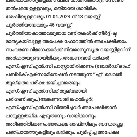
തല്‍പരത
ഉളളവരും
,
മതിയായ
ശാരീരിക
ശേഷിയുളളവരും
01.01.2023
ന്
18
വയസ്സ്
പൂര്‍ത്തിയായവരും
46
വയസ്സ്
പൂര്‍ത്തിയാകാത്തവരുമായ
വനിതകള്‍ക്ക്
നിര്‍ദ്ദിഷ്ട
മാതൃകയിലുളള
അപേക്ഷ
ഫോറത്തില്‍
അപേക്ഷിക്കാം
.
സംവരണ
വിഭാഗക്കാര്‍ക്ക്
നിയമാനുസൃത
വയസ്സിളവിന്
അര്‍ഹതയുണ്ടായിരിക്കും
.
അങ്കണവാടി
വര്‍ക്കര്‍
എസ്
.
എസ്
.
എല്‍
.
സി
പാസ്സായിരിക്കണം
(
ബോര്‍ഡ്
ഓഫ്
പബ്ലിക്
എക്
സാമിനേഷന്‍
നടത്തുന്ന
”
എ
”
ലെവല്‍
തുല്യതാ
പരീക്ഷ
ജയിച്ചവരെയും
എസ്
.
എസ്
.
എല്‍
.
സിക്ക്
തുല്യമായി
പരിഗണിക്കും
..)
അങ്കണവാടി
ഹെല്‍പ്പര്‍
:
എസ്
.
എസ്
.
എല്‍
.
സി
വിജയിച്ചവര്‍
അപേക്ഷിക്കാന്‍
പാടുള്ളതല്ല
.
എഴുതാനും
വായിക്കാനും
അറിഞ്ഞിരിക്കണം
.
അപേക്ഷ
ഓഫിസിലും
ബന്ധപ്പെട്ട
പഞ്ചായത്തുകളിലും
ലഭിക്കും
.
പൂരിപ്പിച്ച
അപേക്ഷ