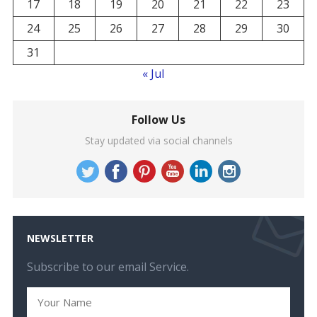
17
18
19
20
21
22
23
24
25
26
27
28
29
30
31
« Jul
Follow Us
Stay updated via social channels
NEWSLETTER
Subscribe to our email Service.