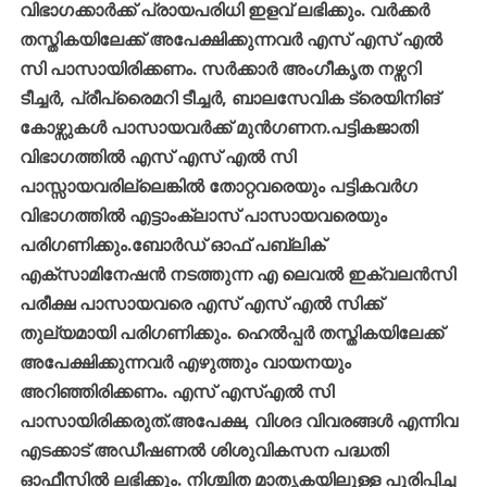
വിഭാഗക്കാർക്ക്
പ്രായപരിധി
ഇളവ്
ലഭിക്കും
.
വർക്കർ
തസ്തികയിലേക്ക്
അപേക്ഷിക്കുന്നവർ
എസ്
എസ്
എൽ
സി
പാസായിരിക്കണം
.
സർക്കാർ
അംഗീകൃത
നഴ്സറി
ടീച്ചർ
,
പ്രീപ്രൈമറി
ടീച്ചർ
,
ബാലസേവിക
ട്രെയിനിങ്
കോഴ്സുകൾ
പാസായവർക്ക്
മുൻഗണന
.
പട്ടികജാതി
വിഭാഗത്തിൽ
എസ്
എസ്
എൽ
സി
പാസ്സായവരില്ലെങ്കിൽ
തോറ്റവരെയും
പട്ടികവർഗ
വിഭാഗത്തിൽ
എട്ടാംക്ലാസ്
പാസായവരെയും
പരിഗണിക്കും
.
ബോർഡ്
ഓഫ്
പബ്ലിക്
എക്സാമിനേഷൻ
നടത്തുന്ന
എ
ലെവൽ
ഇക്വലൻസി
പരീക്ഷ
പാസായവരെ
എസ്
എസ്
എൽ
സിക്ക്
തുല്യമായി
പരിഗണിക്കും
.
ഹെൽപ്പർ
തസ്തികയിലേക്ക്
അപേക്ഷിക്കുന്നവർ
എഴുത്തും
വായനയും
അറിഞ്ഞിരിക്കണം
.
എസ്
എസ്എൽ
സി
പാസായിരിക്കരുത്
.
അപേക്ഷ
,
വിശദ
വിവരങ്ങൾ
എന്നിവ
എടക്കാട്
അഡീഷണൽ
ശിശുവികസന
പദ്ധതി
ഓഫീസിൽ
ലഭിക്കും
.
നിശ്ചിത
മാതൃകയിലുള്ള
പൂരിപ്പിച്ച