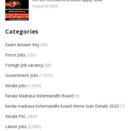
August 6, 2026
Categories
Exam Answer Key
(49)
Force Jobs
(105)
Foreign Job vacancy
(38)
Government Jobs
(1,875)
Kerala Jobs
(1,699)
Kerala Madrasa Kshemanidhi Board
(9)
kerala madrasa kshemanidhi board Home loan Details 2023
(7)
Kerala PSC
(404)
Latest Jobs
(2,450)