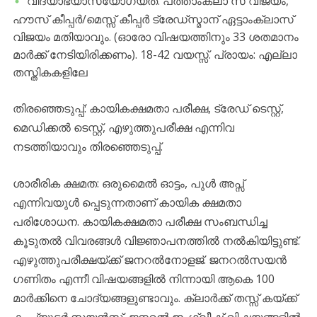
വിദ്യാഭ്യാസയോഗ്യത: പത്താംക്ലാ സ് വിജയം,
ഹൗസ് കീപ്പർ/മെസ്സ് കീപ്പർ ട്രേഡ്സ്മാന് ഏട്ടാംക്ലാസ്
വിജയം മതിയാവും. (ഓരോ വിഷയത്തിനും 33 ശതമാനം
മാർക്ക് നേടിയിരിക്കണം). 18-42 വയസ്സ്. പ്രായം: എല്ലാ
തസ്തികകളിലേ
തിരഞ്ഞെടുപ്പ്: കായികക്ഷമതാ പരീക്ഷ, ട്രേഡ് ടെസ്റ്റ്,
മെഡിക്കൽ ടെസ്റ്റ്, എഴുത്തുപരീക്ഷ എന്നിവ
നടത്തിയാവും തിരഞ്ഞെടുപ്പ്.
ശാരീരിക ക്ഷമത: ഒരുമൈൽ ഓട്ടം, പുൾ അപ്സ്
എന്നിവയുൾ പ്പെടുന്നതാണ് കായിക ക്ഷമതാ
പരിശോധന. കായികക്ഷമതാ പരീക്ഷ സംബന്ധിച്ച
കൂടുതൽ വിവരങ്ങൾ വിജ്ഞാപനത്തിൽ നൽകിയിട്ടുണ്ട്.
എഴുത്തുപരീക്ഷയ്ക്ക് ജനറൽനോളജ്. ജനറൽസയൻ
ഗണിതം എന്നീ വിഷയങ്ങളിൽ നിന്നായി ആകെ 100
മാർക്കിനെ ചോദ്യങ്ങളുണ്ടാവും. ക്ലാർക്ക് തസ്സ് കയ്ക്ക്
കംപ്യൂട്ടർ സയൻസ്, ജനറൽ ഇംഗ്ലീഷ് വിഷയങ്ങളിൽ