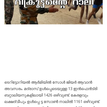
ടെറിട്ടോറിയൽ ആർമിയിൽ സോൾ ജിയർ ആവാൻ
അവസരം. മദ്രാസ് ഉൾപ്പെടെയുള്ള 13 ഇൻഫെൻട്രി
ബറ്റാലിയനുകളിലായി 1426 ഒഴിവുണ്ട്. കേരളവും
ലക്ഷദ്വീപും ഉൾപ്പെ ട്ട സോൺ നാലിൽ 1161 ഒഴിവുണ്ട്.