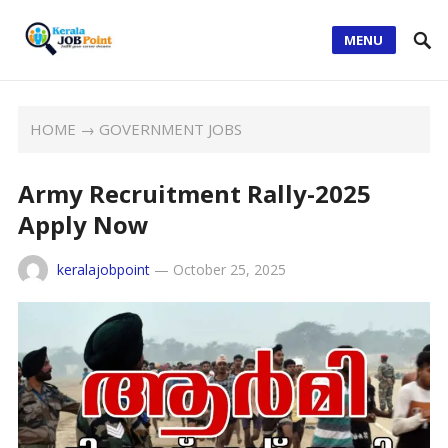
MENU
HOME
→
GOVERNMENT JOBS
Army Recruitment Rally-2025
Apply Now
keralajobpoint
—
October 25, 2025