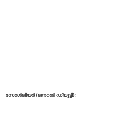
സോൾജിയർ (ജനറൽ ഡ്യൂട്ടി):