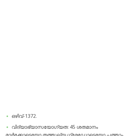
ഒഴിവ്-1372.
വിദ്യാഭ്യാസയോഗ്യത: 45 ശതമാനം
മാർക്കോടെയോ തത്തുല്യ ഗ്രേഡോടെയോ പത്താം