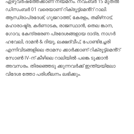
ഏഴുവർഷത്തേക്കാണ് നിയമനം. നവംബർ 15 മുതൽ
ഡിസംബർ 01 വരെയാണ് റിക്രൂട്ട്‌മെൻ്റ് റാലി.
ആന്ധ്രാപ്രദേശ്, ഗുജറാത്ത്, കേരളം, തമിഴ്‌നാട്,
മഹാരാഷ്ട്ര, കർണാടക, രാജസ്ഥാൻ, തെല ങ്കാന,
ഗോവ, കേന്ദ്രഭരണ പ്രദേശങ്ങളായ ദാദ്ര, നാഗർ
ഹവേലി, ദാമൻ & ദിയു, ലക്ഷദ്വീപ്, പോണ്ടിച്ചേരി
എന്നിവിടങ്ങളിലെ താമസ ക്കാർക്കാണ് റിക്രൂട്ട്മെൻ്റ്
സോൺ IV-ന് കീഴിലെ റാലിയിൽ പങ്കെ ടുക്കാൻ
അവസരം. തിരഞ്ഞെടു ക്കുന്നവർക്ക് ഇന്ത്യയിലോ
വിദേശ ത്തോ പരിശീലനം ലഭിക്കും.