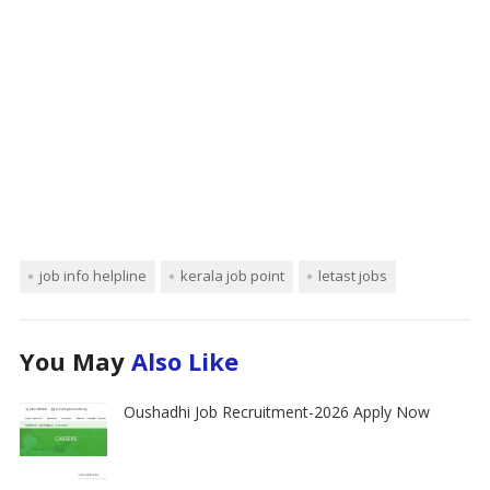
job info helpline
kerala job point
letast jobs
You May
Also Like
Oushadhi Job Recruitment-2026 Apply Now