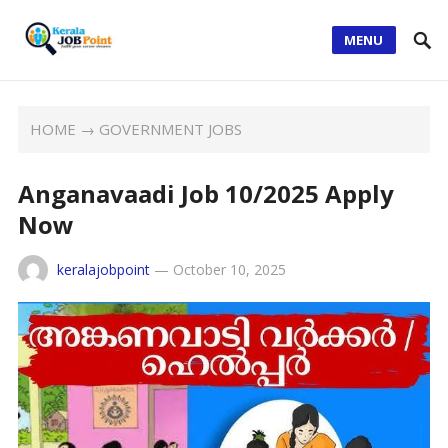
MENU
HOME
→
GOVERNMENT JOBS
Anganavaadi Job 10/2025 Apply
Now
keralajobpoint
—
October 10, 2025