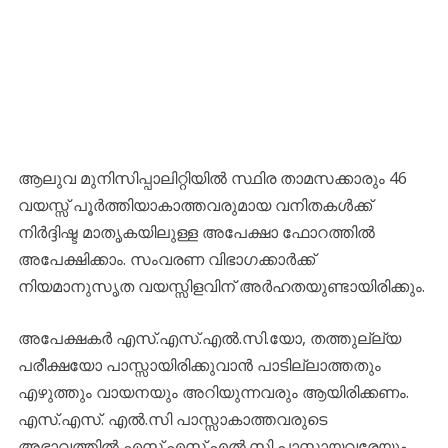
ആലുവ മുനിസിപ്പാലിറ്റിയിൽ സ്ഥിര താമസക്കാരും 46
വയസ്സ് പൂർത്തിയാകാത്തവരുമായ വനിതകൾക്ക്
നിർദ്ദിഷ്ട മാതൃകയിലുള്ള അപേക്ഷാ ഫോറത്തിൽ
അപേക്ഷിക്കാം. സംവരണ വിഭാഗക്കാർക്ക്
നിയമാനുസൃത വയസ്സിളവിന് അർഹതയുണ്ടായിരിക്കും.
അപേക്ഷകർ എസ്.എസ്.എൽ.സി.യോ, തത്തുല്ല്യ
പരീക്ഷയോ പാസ്സായിരിക്കുവാൻ പാടില്ലാത്തതും
എഴുത്തും വായനയും അറിയുന്നവരും ആയിരിക്കണം.
എസ്.എസ്. എൽ.സി പാസ്സാകാത്തവരുടെ
അഭാവത്തിൽ എസ്.എസ്.എൽ.സി പാസ്സായവരേയും