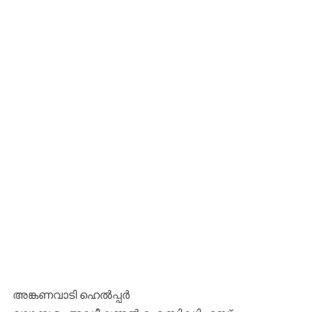
അങ്കണവാടി ഹെൽപ്പർ