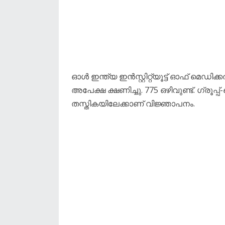
ഓൾ ഇന്ത്യ ഇൻസ്റ്റിറ്റ്യൂട്ട് ഓഫ് 
അപേക്ഷ ക്ഷണിച്ചു. 775 ഒഴിവുണ്ട്. ഗ്രൂപ്പ്
തസ്തികയിലേക്കാണ് വിജ്ഞാപനം.