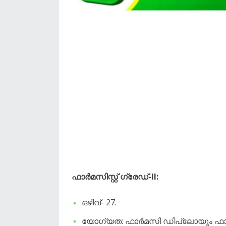
ഫാർമസിസ്റ്റ് ഗ്രേഡ്-II:
ഒഴിവ്- 27.
യോഗ്യത: ഫാർമസി ഡിപ്ലോയും ഫാർമസി