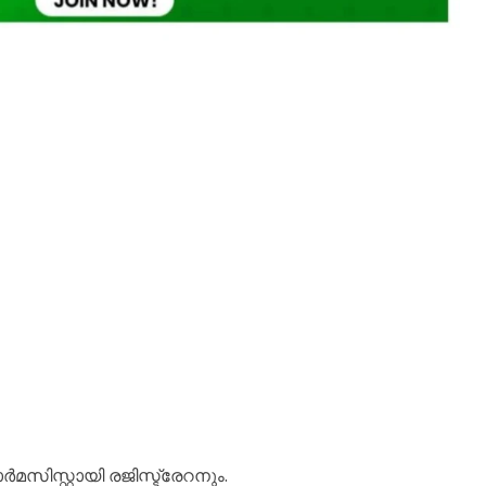
സ്റ്റായി രജിസ്ട്രേറനും.