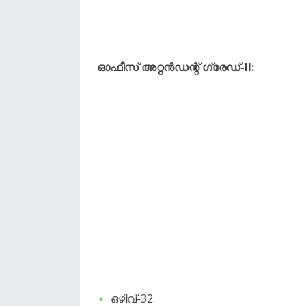
ഓഫീസ് അറ്റൻഡന്റ് ഗ്രേഡ്-II:
ഒഴിവ്-32.