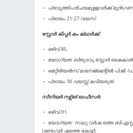
പ്രവൃത്തിപരിചയമുള്ളവർക്ക് മുൻഗ
പ്രായം: 21-27 വയസ്.
സ്റ്റോർ കീപ്പർ കം ക്ലാർക്ക്
ഒഴിവ്-85.
യോഗ്യത: ബിരുദവു സ്റ്റോർ കൈകാര്
മെറ്റീരിയൽസ് മാനേജ്മെന്റിൽ പി.ജി
പ്രായം: 30 വയസ്സ് കവിയരുത്.
സീനിയർ നഴ്സിങ് ഓഫീസർ:
ഒഴിവ്-91.
യോഗ്യത : നാലു വർഷ ത്തെ ബി.എസ്സി. നഴ
(രണ്ടുവർ ഷത്തെ കോഴ്സ്).