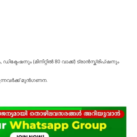
ിക്ടേഷനും (മിനിറ്റിൽ 80 വാക്ക്) ട്രാൻസ്ക്രിപ്ഷനും
ുന്നവർക്ക് മുൻഗണന.