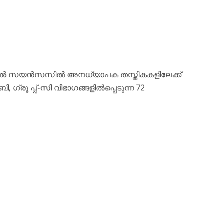
മെഡിക്കൽ സയൻസസിൽ അനധ്യാപക തസ്തികകളിലേക്ക്
-ബി, ഗ്രൂ പ്പ്-സി വിഭാഗങ്ങളിൽപ്പെടുന്ന 72