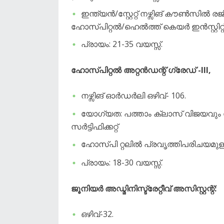
ഇന്ത്യൻ/സ്റ്റേറ്റ് നഴ്സിങ് കൗൺസിൽ രജി
ഹോസ്പിറ്റൽ/ഹെൽത്ത് കെയർ ഇൻസ്റ്റിറ്റ്
പ്രായം: 21-35 വയസ്സ്.
ഹോസ്പിറ്റൽ അറ്റൻഡന്റ് ഗ്രേഡ് -III,
നഴ്സിങ് ഓർഡർലി ഒഴിവ്- 106.
യോഗ്യത: പത്താം ക്ലാസ് വിജയവും
സർട്ടിഫിക്കറ്റ്
ഹോസ്പി റ്റലിൽ പ്രവൃത്തിപരിചയമുള്
പ്രായം: 18-30 വയസ്സ്.
ജൂനിയർ അഡ്മിനിസ്ട്രേറ്റീവ് അസിസ്റ്റന്റ്:
ഒഴിവ്-32.