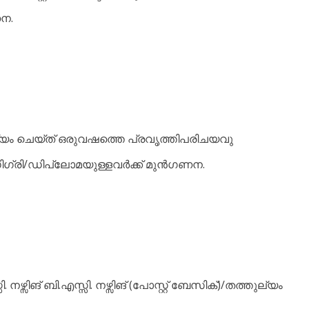
ണന.
യം ചെയ്ത് ഒരുവഷത്തെ പ്രവൃത്തിപരിചയവു
. ഡിഗ്രി/ഡിപ്ലോമയുള്ളവർക്ക് മുൻഗണന.
്സിങ് ബി.എസ്സി. നഴ്സിങ് (പോസ്റ്റ് ബേസിക്)/തത്തുല്യം