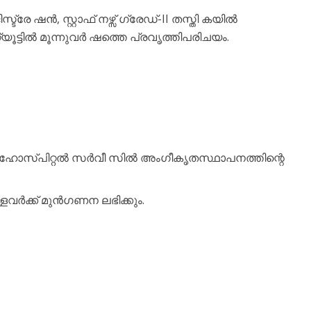
സ്ട്രേ ഷൻ, സ്റ്റാഫ് നഴ്സ് ഗ്രേഡ്-II തസ്തി കയിൽ
യൂട്ടിൽ മൂന്നുവർ ഷത്തെ പ്രവൃത്തിപരിചയം.
 ഹോസ്പിറ്റൽ സർവീ സിൽ അംഗീകൃതസ്ഥാപനത്തിന്റെ
ളവർക്ക് മുൻഗണന ലഭിക്കും.