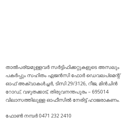
താൽപര്യമുള്ളവർ സർട്ടിഫിക്കറ്റുകളുടെ അസലും
പകർപ്പും സഹിതം ഏജൻസി ഫോർ ഡെവലപ്മെന്റ്
ഓഫ് അക്വാകൾച്ചർ, ടിസി 29/3126, റീജ, മിൻചിൻ
റോഡ്, വഴുതക്കാട്, തിരുവനന്തപുരം – 695014
വിലാസത്തിലുള്ള ഓഫീസിൽ നേരിട്ട് ഹാജരാകണം.
ഫോൺ നമ്പർ 0471 232 2410