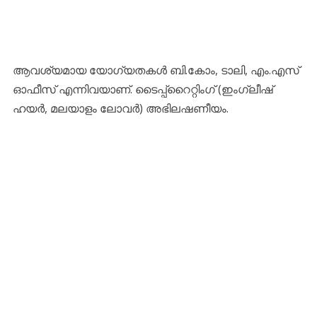
ആവശ്യമായ യോഗ്യതകൾ ബി.കോം, ടാലി, എം.എസ്
ഓഫീസ് എന്നിവയാണ്. ടൈപ്പ്റൈറ്റിംഗ് (ഇംഗ്ലീഷ്
ഹയർ, മലയാളം ലോവർ) അഭിലഷണീയം.