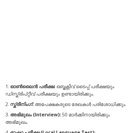
ഓൺലൈൻ പരീക്ഷ:
ഒബ്ജക്റ്റീവ് ടൈപ്പ് പരീക്ഷയും
ഡിസ്ക്രിപ്റ്റീവ് പരീക്ഷയും ഉണ്ടായിരിക്കും.
സ്ക്രീനിംഗ്:
അപേക്ഷകരുടെ രേഖകൾ പരിശോധിക്കും.
അഭിമുഖം (Interview):
50 മാർക്കിനായിരിക്കും
അഭിമുഖം.
ഭാഷാ പരീക്ഷ (Local Language Test):