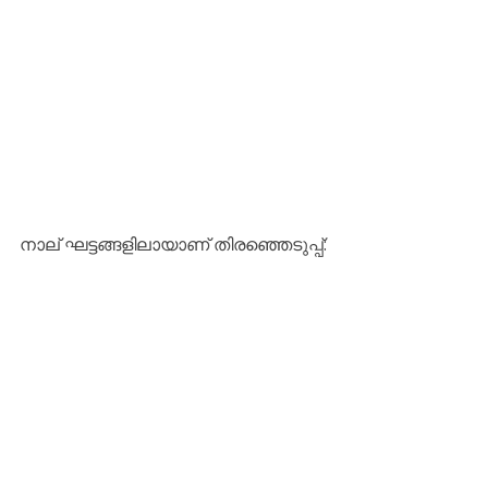
​നാല് ഘട്ടങ്ങളിലായാണ് തിരഞ്ഞെടുപ്പ്: