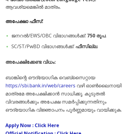
ആവശ്യമെങ്കിൽ മാത്രം.
​അപേക്ഷാ ഫീസ്:
​ജനറൽ/EWS/OBC വിഭാഗങ്ങൾക്ക്:
750 രൂപ
.
​SC/ST/PwBD വിഭാഗങ്ങൾക്ക്:
ഫീസില്ല
.
അപേക്ഷിക്കേണ്ട വിധം:
ബാങ്കിന്റെ ഔദ്യോഗിക വെബ്സൈറ്റായ
https://sbi.bank.in/web/careers
വഴി ഓൺലൈനായി
മാത്രമേ അപേക്ഷിക്കാൻ സാധിക്കൂ. ​കൂടുതൽ
വിവരങ്ങൾക്കും അപേക്ഷ സമർപ്പിക്കുന്നതിനും
ഔദ്യോഗിക വിജ്ഞാപനം പൂർണ്ണമായും വായിക്കുക.
Apply Now : Click Here
Official Notification : Click Here