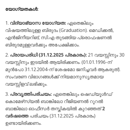
യോഗ്യതകൾ
:
വിദ്യാഭ്യാസ യോഗ്യത:
ഏതെങ്കിലും
വിഷയത്തിലുള്ള ബിരുദം (Graduation). മെഡിക്കൽ,
എൻജിനീയറിങ്, സി.എ തുടങ്ങിയ പ്രൊഫഷണൽ
ബിരുദമുള്ളവർക്കും അപേക്ഷിക്കാം.
പ്രായപരിധി (31.12.2025 പ്രകാരം):
21 വയസ്സിനും 30
വയസ്സിനും ഇടയിൽ ആയിരിക്കണം. (01.01.1996-ന്
മുൻപോ 31.12.2004-ന് ശേഷമോ ജനിച്ചവർ ആകരുത്).
സംവരണ വിഭാഗങ്ങൾക്ക് നിയമാനുസൃതമായ
വയസ്സിളവ് ലഭിക്കും.
പ്രവൃത്തിപരിചയം:
ഏതെങ്കിലും ഷെഡ്യൂൾഡ്
കൊമേഴ്‌സ്യൽ ബാങ്കിലോ റീജിയണൽ റൂറൽ
ബാങ്കിലോ ഓഫീസർ തസ്തികയിൽ കുറഞ്ഞത്
2
വർഷത്തെ
പരിചയം (31.12.2025 പ്രകാരം)
ഉണ്ടായിരിക്കണം.