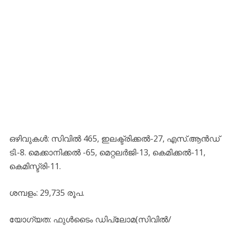
ഒഴിവുകൾ: സിവിൽ 465, ഇലക്ട്രിക്കൽ-27, എസ്.ആൻഡ്
ടി.-8. മെക്കാനിക്കൽ -65, മെറ്റലർജി-13, കെമിക്കൽ-11,
കെമിസ്ട്ര‌ി-11.
ശമ്പളം: 29,735 രൂപ.
യോഗ്യത: ഫുൾടൈം ഡിപ്ലോമ(സിവിൽ/