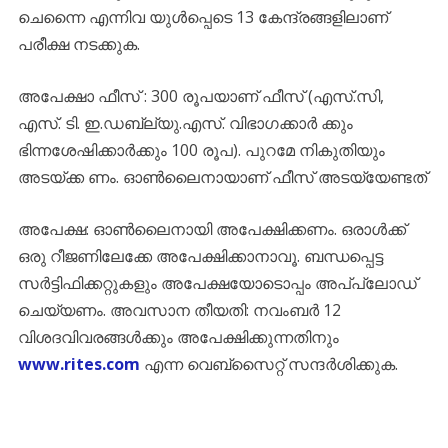
ചെന്നൈ എന്നിവ യുൾപ്പെടെ 13 കേന്ദ്രങ്ങളിലാണ്
പരീക്ഷ നടക്കുക.
അപേക്ഷാ ഫീസ് : 300 രൂപയാണ് ഫീസ് (എസ്.സി,
എസ്. ടി. ഇ.ഡബ്ല്യു.എസ്. വിഭാഗക്കാർ ക്കും
ഭിന്നശേഷിക്കാർക്കും 100 രൂപ). പുറമേ നികുതിയും
അടയ്ക്ക ണം. ഓൺലൈനായാണ് ഫീസ് അടയ്യേണ്ടത്
അപേക്ഷ: ഓൺലൈനായി അപേക്ഷിക്കണം. ഒരാൾക്ക്
ഒരു റീജണിലേക്കേ അപേക്ഷിക്കാനാവൂ. ബന്ധപ്പെട്ട
സർട്ടിഫിക്കറ്റുകളും അപേക്ഷയോടൊപ്പം അപ്‌പ്ലോഡ്
ചെയ്യണം. അവസാന തീയതി: നവംബർ 12
വിശദവിവരങ്ങൾക്കും അപേക്ഷിക്കുന്നതിനും
www.rites.com
എന്ന വെബ്സൈറ്റ് സന്ദർശിക്കുക.